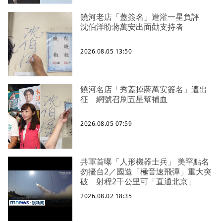
饒河老店「蓋簽名」遭灌一星負評
沈伯洋盼蔣萬安出面勸支持者
2026.08.05 13:50
饒河名店「秀蓋掉蔣萬安簽名」遭出
征 網號召刷五星幫補血
2026.08.05 07:59
共軍首曝「人形機器士兵」 美罕點名
勿擾台2／國造「極音速飛彈」重大突
破 射程2千公里可「直通北京」
2026.08.02 18:35