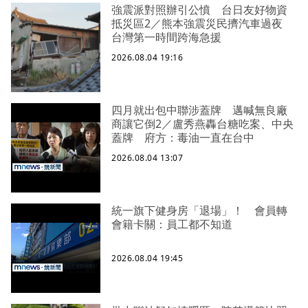
強震派對照辦引公憤 台日友好物資
抵災區2／熊本強震災民擠汽車過夜
台灣第一時間跨海急援
2026.08.04 19:16
四月就出包中聯涉蓋牌 邁喊無良廠
商讓它倒2／盧秀燕轟台糖吃案、中央
蓋牌 府方：毒油一直在台中
2026.08.04 13:07
統一旗下健身房「退場」！ 會員轉
會籍卡關：員工都不知道
2026.08.04 19:45