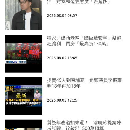
洋：對我和范雲態度「差超多」
2026.08.04 08:57
獨家／建商老闆「國巨遭套牢」祭超
狂讓利 買房「最高折130萬」
2026.08.02 18:45
拐賣49人到柬埔寨 角頭演員李振豪
判18年再加18年
2026.08.03 12:25
質疑年改溢扣未還！ 翁曉玲提案凍
考試院、銓敘部1500萬預算