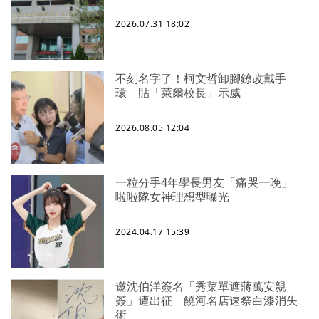
2026.07.31 18:02
不刻名字了！柯文哲卸腳鐐改戴手
環 貼「萊爾校長」示威
2026.08.05 12:04
一粒分手4年學長男友「痛哭一晚」
啦啦隊女神理想型曝光
2024.04.17 15:39
邀沈伯洋簽名「秀菜單遮蔣萬安親
簽」遭出征 饒河名店速祭白漆消失
術