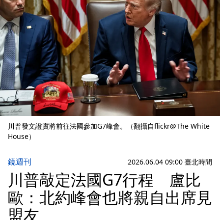
川普發文證實將前往法國參加G7峰會。（翻攝自flickr@The White
House）
鏡週刊
2026.06.04 09:00 臺北時間
川普敲定法國G7行程 盧比
歐：北約峰會也將親自出席見
盟友