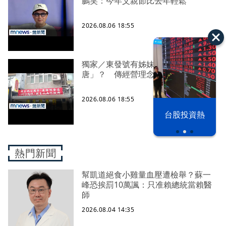
鵬笑：今年父親節比去年輕鬆
2026.08.06 18:55
獨家／東發號有姊妹店「顏加
唐」？ 傳經營理念不合鬧分家？！
2026.08.06 18:55
以色列 穹頂
台股投資熱
之下
熱門新聞
幫凱道絕食小雞量血壓遭檢舉？蘇一
峰恐挨罰10萬諷：只准賴總統當賴醫
師
2026.08.04 14:35