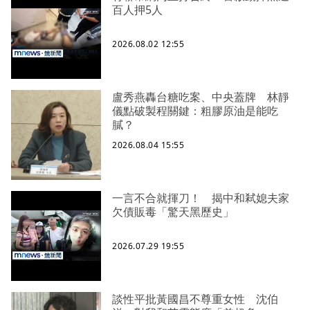
百人押5人
2026.08.02 12:55
盧秀燕轟台糖吃案、中央蓋牌 林靜
儀點破製程關鍵：粗膠原油是能吃
膩？
2026.08.04 15:55
一言不合就揮刀！ 揭中和弒媳夫家
欠債販毒「驚天黑歷史」
2026.07.29 19:55
談性平批黃國昌不尊重女性 沈伯