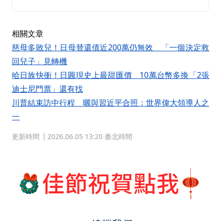
相關文章
慈母多敗兒！日母替還債近200萬仍無效 「一個決定救
回兒子」見轉機
哈日族快衝！日圓現史上最甜匯價 10萬台幣多換「2張
迪士尼門票」還有找
川普結束訪中行程 曬與習近平合照：世界偉大領導人之
一
更新時間
2026.06.05 13:20 臺北時間