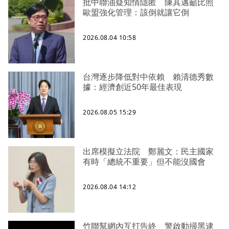
批中聯油疑知情隱匿 陳其邁籲比照
歐盟強化管理：該倒就讓它倒
2026.08.04 10:58
台灣逐步降低對中依賴 賴清德秀數
據：經濟創近50年最佳表現
2026.08.05 15:29
出席模擬立法院 鄭麗文：民主國家
有時「總統不重要」但不能沒國會
2026.08.04 14:12
竹聯幫網內互打告終 警啟動掃黑逮