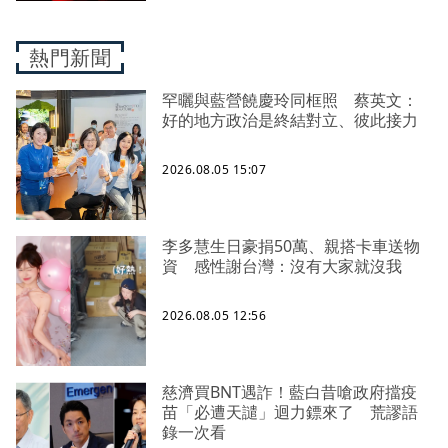
熱門新聞
罕曬與藍營饒慶玲同框照 蔡英文：
好的地方政治是終結對立、彼此接力
2026.08.05 15:07
李多慧生日豪捐50萬、親搭卡車送物
資 感性謝台灣：沒有大家就沒我
2026.08.05 12:56
慈濟買BNT遇詐！藍白昔嗆政府擋疫
苗「必遭天譴」迴力鏢來了 荒謬語
錄一次看