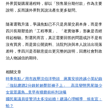
外界質疑購屋過程時，卻以「預售屋分期付款」作為主要
說明，反而讓外界對其說法產生更多疑問。
隨著選戰升溫，爭議焦點已不只是房屋交易本身，而是李
四川長期塑造的「工程專業」、「老實做事」形象是否經
得起檢驗。對選民而言，真正需要回答的問題或許不是有
沒有買房，而是當公開資料、法院判決與本人說法出現落
差時，李四川是否願意提出更完整的說明，回應社會對政
治人物誠信的期待。
相關文章
時事焦點／用市政壓沈伯洋勢頭 蔣萬安拚跨越小英紀錄
「強貼磨蹭2分鐘射她臀部褲子上」 高流變態男尾隨少
女當眾露鳥...竟早有猥褻前科判決曝
國民黨議員提警消太多沒結婚！建議心理輔導 侯友宜：
蛤？