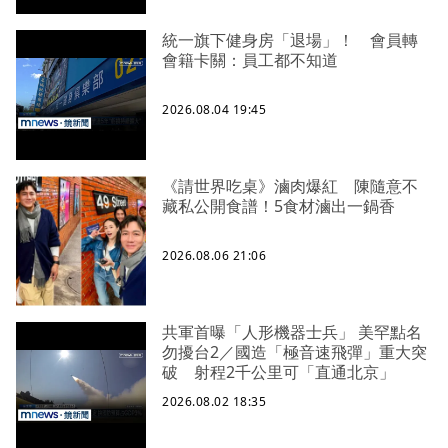
統一旗下健身房「退場」！ 會員轉
會籍卡關：員工都不知道
2026.08.04 19:45
《請世界吃桌》滷肉爆紅 陳隨意不
藏私公開食譜！5食材滷出一鍋香
2026.08.06 21:06
共軍首曝「人形機器士兵」 美罕點名
勿擾台2／國造「極音速飛彈」重大突
破 射程2千公里可「直通北京」
2026.08.02 18:35