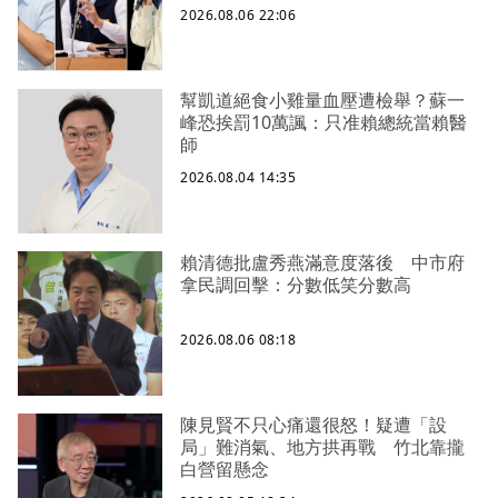
2026.08.06 22:06
幫凱道絕食小雞量血壓遭檢舉？蘇一
峰恐挨罰10萬諷：只准賴總統當賴醫
師
2026.08.04 14:35
賴清德批盧秀燕滿意度落後 中市府
拿民調回擊：分數低笑分數高
2026.08.06 08:18
陳見賢不只心痛還很怒！疑遭「設
局」難消氣、地方拱再戰 竹北靠攏
白營留懸念