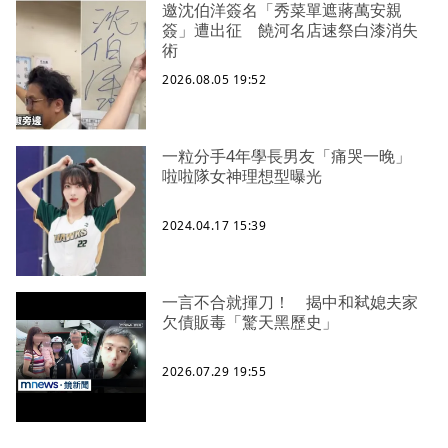
邀沈伯洋簽名「秀菜單遮蔣萬安親
簽」遭出征 饒河名店速祭白漆消失
術
2026.08.05 19:52
一粒分手4年學長男友「痛哭一晚」
啦啦隊女神理想型曝光
2024.04.17 15:39
一言不合就揮刀！ 揭中和弒媳夫家
欠債販毒「驚天黑歷史」
2026.07.29 19:55