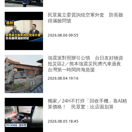
民眾黨立委質詢炫空軍外套 防長聽
得滿臉問號
2026.08.06 09:55
強震派對照辦引公憤 台日友好物資
抵災區2／熊本強震災民擠汽車過夜
台灣第一時間跨海急援
2026.08.04 19:16
獨家／24H不打烊「回收手機」靠AI精
算價格！ 民眾驚：比店面划算
2026.08.05 18:45