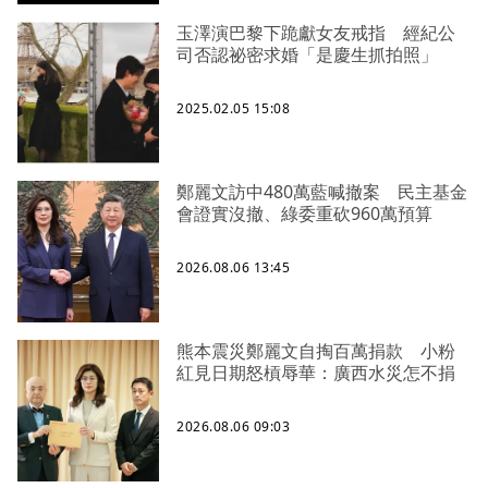
玉澤演巴黎下跪獻女友戒指 經紀公
司否認祕密求婚「是慶生抓拍照」
2025.02.05 15:08
鄭麗文訪中480萬藍喊撤案 民主基金
會證實沒撤、綠委重砍960萬預算
2026.08.06 13:45
熊本震災鄭麗文自掏百萬捐款 小粉
紅見日期怒槓辱華：廣西水災怎不捐
2026.08.06 09:03