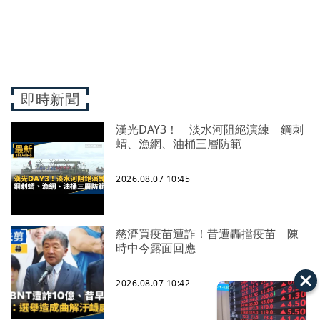
即時新聞
漢光DAY3！ 淡水河阻絕演練 鋼刺
蝟、漁網、油桶三層防範
2026.08.07 10:45
慈濟買疫苗遭詐！昔遭轟擋疫苗 陳
時中今露面回應
2026.08.07 10:42