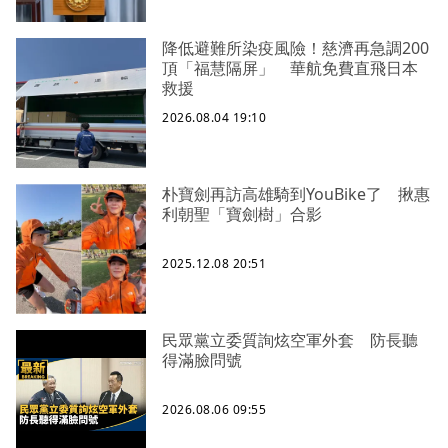
降低避難所染疫風險！慈濟再急調200
頂「福慧隔屏」 華航免費直飛日本
救援
2026.08.04 19:10
朴寶劍再訪高雄騎到YouBike了 揪惠
利朝聖「寶劍樹」合影
2025.12.08 20:51
民眾黨立委質詢炫空軍外套 防長聽
得滿臉問號
2026.08.06 09:55