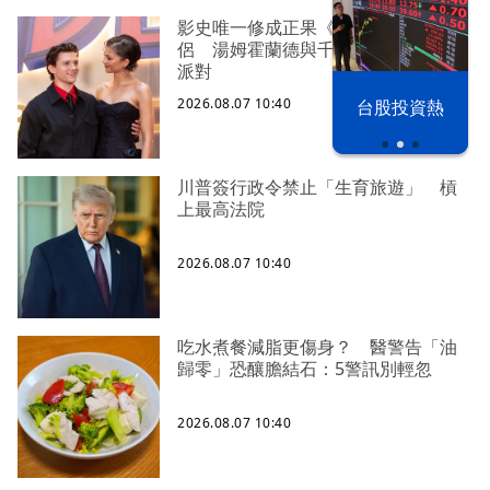
影史唯一修成正果《蜘蛛人》銀幕情
侶 湯姆霍蘭德與千黛亞英國辦結婚
派對
以色列 穹頂
2026.08.07 10:40
台股投資熱
之下
川普簽行政令禁止「生育旅遊」 槓
上最高法院
2026.08.07 10:40
吃水煮餐減脂更傷身？ 醫警告「油
歸零」恐釀膽結石：5警訊別輕忽
2026.08.07 10:40