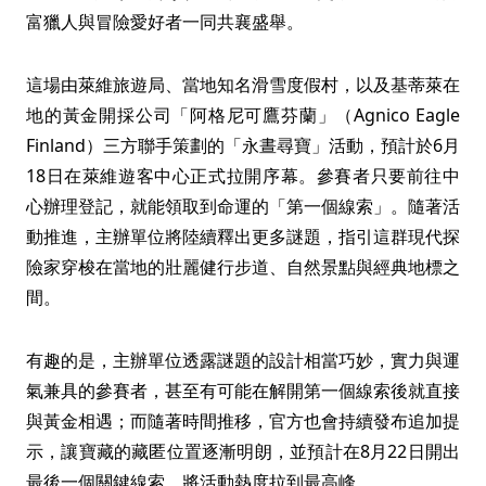
富獵人與冒險愛好者一同共襄盛舉。
這場由萊維旅遊局、當地知名滑雪度假村，以及基蒂萊在
地的黃金開採公司「阿格尼可鷹芬蘭」（Agnico Eagle
Finland）三方聯手策劃的「永晝尋寶」活動，預計於6月
18日在萊維遊客中心正式拉開序幕。參賽者只要前往中
心辦理登記，就能領取到命運的「第一個線索」。隨著活
動推進，主辦單位將陸續釋出更多謎題，指引這群現代探
險家穿梭在當地的壯麗健行步道、自然景點與經典地標之
間。
有趣的是，主辦單位透露謎題的設計相當巧妙，實力與運
氣兼具的參賽者，甚至有可能在解開第一個線索後就直接
與黃金相遇；而隨著時間推移，官方也會持續發布追加提
示，讓寶藏的藏匿位置逐漸明朗，並預計在8月22日開出
最後一個關鍵線索，將活動熱度拉到最高峰。