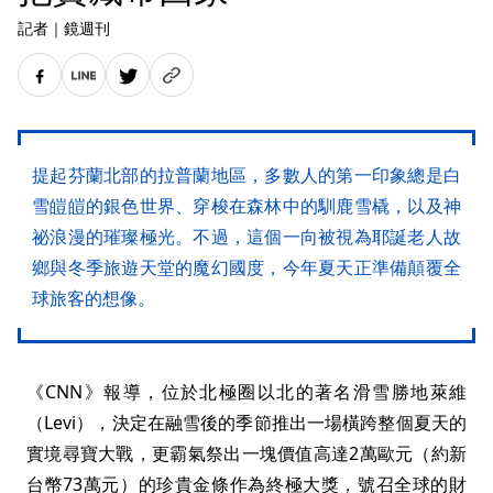
記者
｜
鏡週刊
提起芬蘭北部的拉普蘭地區，多數人的第一印象總是白
雪皚皚的銀色世界、穿梭在森林中的馴鹿雪橇，以及神
祕浪漫的璀璨極光。不過，這個一向被視為耶誕老人故
鄉與冬季旅遊天堂的魔幻國度，今年夏天正準備顛覆全
球旅客的想像。
《CNN》報導，位於北極圈以北的著名滑雪勝地萊維
（Levi），決定在融雪後的季節推出一場橫跨整個夏天的
實境尋寶大戰，更霸氣祭出一塊價值高達2萬歐元（約新
台幣73萬元）的珍貴金條作為終極大獎，號召全球的財