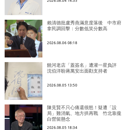
2026.08.04 14:35
賴清德批盧秀燕滿意度落後 中市府
拿民調回擊：分數低笑分數高
2026.08.06 08:18
饒河老店「蓋簽名」遭灌一星負評
沈伯洋盼蔣萬安出面勸支持者
2026.08.05 13:50
陳見賢不只心痛還很怒！疑遭「設
局」難消氣、地方拱再戰 竹北靠攏
白營留懸念
2026.08.05 18:34