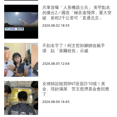
共軍首曝「人形機器士兵」 美罕點名
勿擾台2／國造「極音速飛彈」重大突
破 射程2千公里可「直通北京」
2026.08.02 18:35
不刻名字了！柯文哲卸腳鐐改戴手
環 貼「萊爾校長」示威
2026.08.05 12:04
女律師誆能買BNT疫苗詐10億！黃
金、現鈔滿屋 苦主慈濟基金會回應
了
2026.08.06 16:45