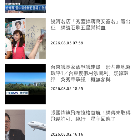
饒河名店「秀蓋掉蔣萬安簽名」遭出
征 網號召刷五星幫補血
2026.08.05 07:59
台東議長家族爭議連爆 涉占農地避
環評1／台東度假村涉圖利、疑躲環
評 吳秀華爭議：概無參與
2026.08.05 18:55
張國煒執飛布拉格首航！網傳未取得
飛越許可、繞行 星宇回應了
2026.08.02 16:16