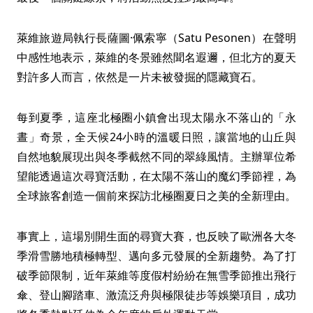
萊維旅遊局執行長薩圖·佩索寧（Satu Pesonen）在聲明
中感性地表示，萊維的冬景雖然聞名遐邇，但北方的夏天
對許多人而言，依然是一片未被發掘的隱藏寶石。
每到夏季，這座北極圈小鎮會出現太陽永不落山的「永
晝」奇景，全天候24小時的溫暖日照，讓當地的山丘與
自然地貌展現出與冬季截然不同的翠綠風情。主辦單位希
望能透過這次尋寶活動，在太陽不落山的魔幻季節裡，為
全球旅客創造一個前來探訪北極圈夏日之美的全新理由。
事實上，這場別開生面的尋寶大賽，也反映了歐洲各大冬
季滑雪勝地積極轉型、邁向多元發展的全新趨勢。為了打
破季節限制，近年萊維等度假村紛紛在無雪季節推出飛行
傘、登山腳踏車、激流泛舟與極限徒步等娛樂項目，成功