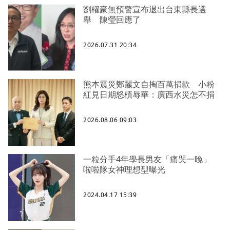
劉櫂豪無預警宣布退出台東縣長選
舉 陳瑩回應了
2026.07.31 20:34
熊本震災鄭麗文自掏百萬捐款 小粉
紅見日期怒槓辱華：廣西水災怎不捐
2026.08.06 09:03
一粒分手4年學長男友「痛哭一晚」
啦啦隊女神理想型曝光
2024.04.17 15:39