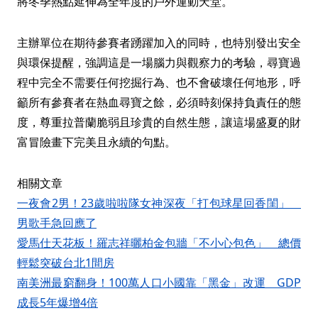
將冬季熱點延伸為全年度的戶外運動天堂。
主辦單位在期待參賽者踴躍加入的同時，也特別發出安全
與環保提醒，強調這是一場腦力與觀察力的考驗，尋寶過
程中完全不需要任何挖掘行為、也不會破壞任何地形，呼
籲所有參賽者在熱血尋寶之餘，必須時刻保持負責任的態
度，尊重拉普蘭脆弱且珍貴的自然生態，讓這場盛夏的財
富冒險畫下完美且永續的句點。
相關文章
一夜會2男！23歲啦啦隊女神深夜「打包球星回香閨」
男歌手急回應了
愛馬仕天花板！羅志祥曬柏金包牆「不小心包色」 總價
輕鬆突破台北1間房
南美洲最窮翻身！100萬人口小國靠「黑金」改運 GDP
成長5年爆增4倍