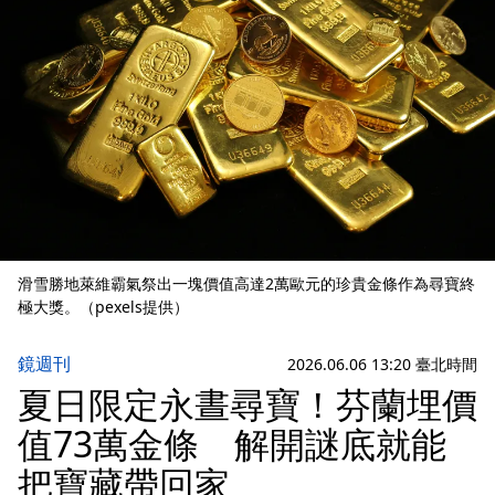
滑雪勝地萊維霸氣祭出一塊價值高達2萬歐元的珍貴金條作為尋寶終
極大獎。（pexels提供）
鏡週刊
2026.06.06 13:20 臺北時間
夏日限定永晝尋寶！芬蘭埋價
值73萬金條 解開謎底就能
把寶藏帶回家