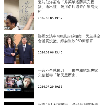
邀沈伯洋簽名「秀菜單遮蔣萬安親
簽」遭出征 饒河名店速祭白漆消失
術
2026.08.05 19:52
鄭麗文訪中480萬藍喊撤案 民主基金
會證實沒撤、綠委重砍960萬預算
2026.08.06 13:45
一言不合就揮刀！ 揭中和弒媳夫家
欠債販毒「驚天黑歷史」
2026.07.29 19:55
拐賣49人到柬埔寨 角頭演員李振豪