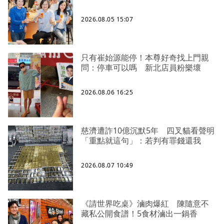
2026.08.05 15:07
只有崔始源能停！本尊好奇找上門親
問：停車可以嗎 新北店員粉樂壞
2026.08.06 16:25
慈濟遭詐10億沉默5年 四叉貓看聲明
「重點就這句」：若判有罪錢還我
2026.08.07 10:49
《請世界吃桌》滷肉爆紅 陳隨意不
藏私公開食譜！5食材滷出一鍋香