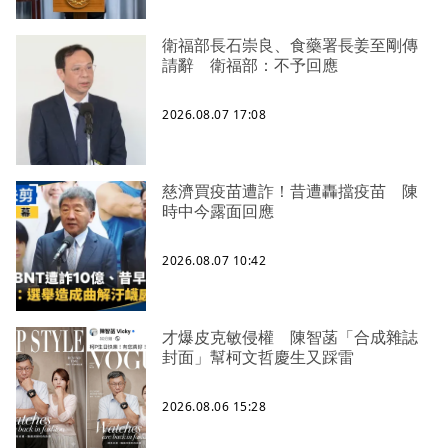
衛福部長石崇良、食藥署長姜至剛傳
請辭 衛福部：不予回應
2026.08.07 17:08
慈濟買疫苗遭詐！昔遭轟擋疫苗 陳
時中今露面回應
2026.08.07 10:42
才爆皮克敏侵權 陳智菡「合成雜誌
封面」幫柯文哲慶生又踩雷
2026.08.06 15:28