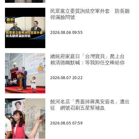
民眾黨立委質詢炫空軍外套 防長聽
得滿臉問號
2026.08.06 09:55
總統府家庭日「台灣寶貝」爬上台
賴清德幽默喊：等我卸任交棒給你
2026.08.07 20:22
饒河名店「秀蓋掉蔣萬安簽名」遭出
征 網號召刷五星幫補血
2026.08.05 07:59