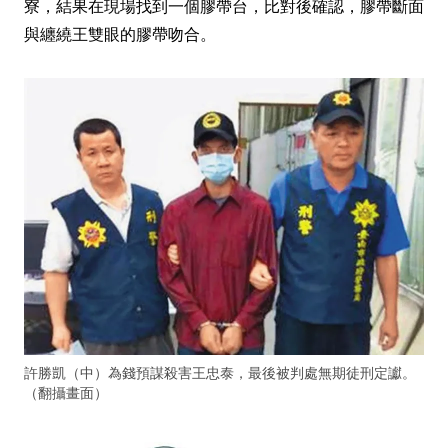
寮，結果在現場找到一個膠帶台，比對後確認，膠帶斷面
與纏繞王雙眼的膠帶吻合。
許勝凱（中）為錢預謀殺害王忠泰，最後被判處無期徒刑定讞。
（翻攝畫面）