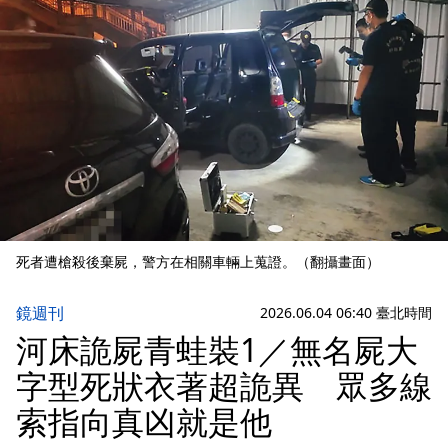
死者遭槍殺後棄屍，警方在相關車輛上蒐證。（翻攝畫面）
鏡週刊
2026.06.04 06:40 臺北時間
河床詭屍青蛙裝1／無名屍大
字型死狀衣著超詭異 眾多線
索指向真凶就是他