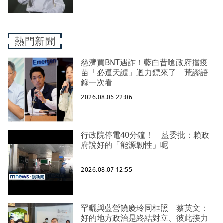
熱門新聞
慈濟買BNT遇詐！藍白昔嗆政府擋疫
苗「必遭天譴」迴力鏢來了 荒謬語
錄一次看
2026.08.06 22:06
行政院停電40分鐘！ 藍委批：賴政
府說好的「能源韌性」呢
2026.08.07 12:55
罕曬與藍營饒慶玲同框照 蔡英文：
好的地方政治是終結對立、彼此接力