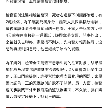
即封鎖現場，並報請檢察官指揮偵辦。
檢察官與法醫相驗後發現，死者右邊腋下與腰部附近，有
2處槍傷，為了確認死者身分，鑑識人員採集指紋送驗，
最後確認死者是失蹤多日的王忠泰。王家人告訴警方，他
4天前在住處接到一通電話，隨即拿著支票、開車外出，
之後就失去聯絡。家屬找不到人，先向警方報案協尋，沒
想到再接到消息時，他已經成了冰冷的屍體。
為了緝凶，檢警全面清查王忠泰生前的往來對象，結果得
知他與魚塭業者許勝凱有金錢糾紛，2人還曾為此發生口
角，王出門前提到，許要幫忙處理支票兌現的問題，家屬
因此認為，王的死應該與許脫不了關係。另一方面，檢警
也同步調閱王外出後沿路的監視器畫面，不久後，就在國
道八號安定段橋下，找到王的車。