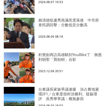
2026.08.07 10:53
賴清德批盧秀燕滿意度落後 中市府
拿民調回擊：分數低笑分數高
2026.08.06 08:18
朴寶劍再訪高雄騎到YouBike了 揪惠
利朝聖「寶劍樹」合影
2025.12.08 20:51
台東議長家族爭議連爆 涉占農地避
環評1／台東度假村涉圖利、疑躲環
評 吳秀華爭議：概無參與
2026.08.05 18:55