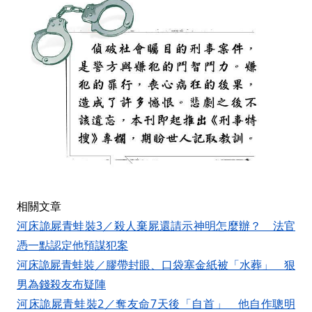
相關文章
河床詭屍青蛙裝3／殺人棄屍還請示神明怎麼辦？ 法官
憑一點認定他預謀犯案
河床詭屍青蛙裝／膠帶封眼、口袋塞金紙被「水葬」 狠
男為錢殺友布疑陣
河床詭屍青蛙裝2／奪友命7天後「自首」 他自作聰明