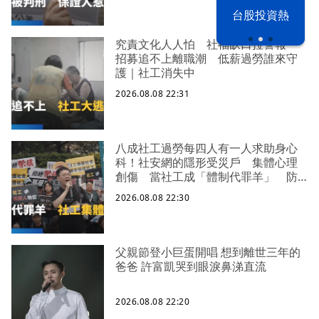
漢光42演習
台股投資熱
究責文化人人怕 社福缺口拉警報
招募追不上離職潮 低薪過勞誰來守
護｜社工消失中
2026.08.08 22:31
八成社工過勞每四人有一人求助身心
科！社安網的隱形受災戶 集體心理
創傷 當社工成「體制代罪羊」 防
禦性社工不敢多做無奈趨勢？耗竭殆
2026.08.08 22:30
盡下的社安網危機｜社工消失中
父親節登小巨蛋開唱 想到離世三年的
爸爸 許富凱哭到眼淚鼻涕直流
2026.08.08 22:20