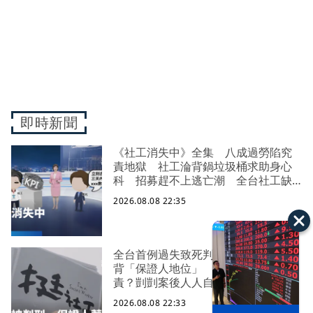
即時新聞
《社工消失中》全集 八成過勞陷究
責地獄 社工淪背鍋垃圾桶求助身心
科 招募趕不上逃亡潮 全台社工缺
口警報 揭薪資回捐黑幕 血汗錢遭
2026.08.08 22:35
剝削
全台首例過失致死判刑 社工陳尚潔
背「保證人地位」 機構脫身基層扛
責？剴剴案後人人自危｜社工消失中
2026.08.08 22:33