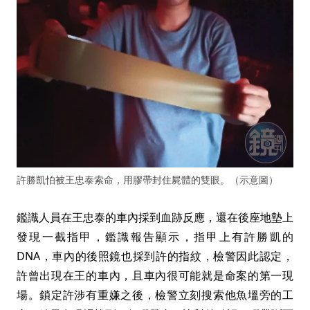
許勝凱怕被王忠泰索命，用膠帶封住屍體的雙眼。（示意圖）
鑑識人員在王忠泰的車內採到血跡反應，還在後座地墊上
發現一截指甲，鑑識報告顯示，指甲上有許勝凱的
DNA，車內的後照鏡也採到許的指紋，檢警因此認定，
許曾出現在王的車內，且車內很可能就是命案的第一現
場。鎖定許涉有重嫌之後，檢警立刻搜索他魚塭旁的工