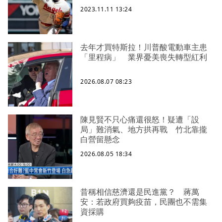
2023.11.11 13:24
去年才買特斯拉！川普酸電動車主患
「里程病」 業界憂美喪失轉型紅利
2026.08.07 08:23
陳見賢不只心痛還很怒！疑遭「設
局」難消氣、地方拱再戰 竹北靠攏
白營留懸念
2026.08.05 18:34
昔稱相信慈濟還是民進黨？ 蔣萬
安：若政府買夠疫苗，民團也不需集
資採購