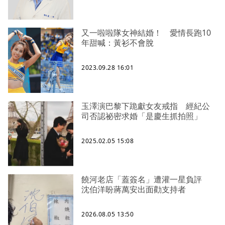
又一啦啦隊女神結婚！ 愛情長跑10
年甜喊：黃衫不會脫
2023.09.28 16:01
玉澤演巴黎下跪獻女友戒指 經紀公
司否認祕密求婚「是慶生抓拍照」
2025.02.05 15:08
饒河老店「蓋簽名」遭灌一星負評
沈伯洋盼蔣萬安出面勸支持者
2026.08.05 13:50