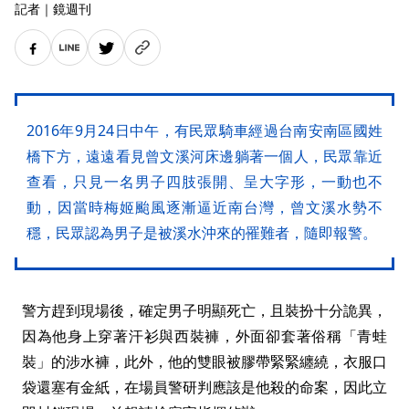
記者
｜
鏡週刊
2016年9月24日中午，有民眾騎車經過台南安南區國姓
橋下方，遠遠看見曾文溪河床邊躺著一個人，民眾靠近
查看，只見一名男子四肢張開、呈大字形，一動也不
動，因當時梅姬颱風逐漸逼近南台灣，曾文溪水勢不
穩，民眾認為男子是被溪水沖來的罹難者，隨即報警。
警方趕到現場後，確定男子明顯死亡，且裝扮十分詭異，
因為他身上穿著汗衫與西裝褲，外面卻套著俗稱「青蛙
裝」的涉水褲，此外，他的雙眼被膠帶緊緊纏繞，衣服口
袋還塞有金紙，在場員警研判應該是他殺的命案，因此立