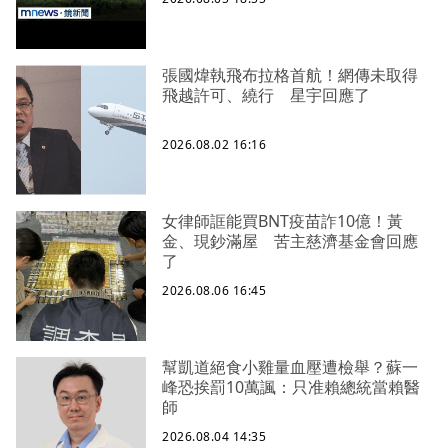
張國煒執飛布拉格首航！網傳未取得
飛越許可、繞行 星宇回應了
2026.08.02 16:16
女律師誆能買BNT疫苗詐10億！黃
金、現鈔滿屋 苦主慈濟基金會回應
了
2026.08.06 16:45
幫凱道絕食小雞量血壓遭檢舉？蘇一
峰恐挨罰10萬諷：只准賴總統當賴醫
師
2026.08.04 14:35