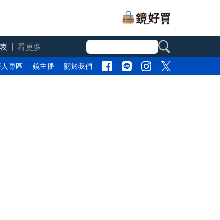
表
看更多
評人專區
鏡主播
關於我們