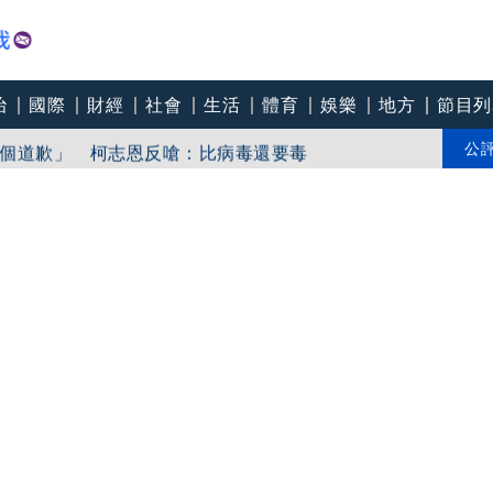
治
國際
財經
社會
生活
體育
娛樂
地方
節目列
「東北部海面」
個道歉」 柯志恩反嗆：比病毒還要毒
公
中心逼垮包商