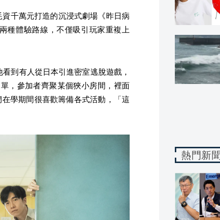
耗資千萬元打造的沉浸式劇場《昨日病
劃兩種體驗路線，不僅吸引玩家重複上
，他看到有人從日本引進密室逃脫遊戲，
簡單，參加者齊聚某個狹小房間，裡面
們在學期間很喜歡籌備各式活動，「這
熱門新