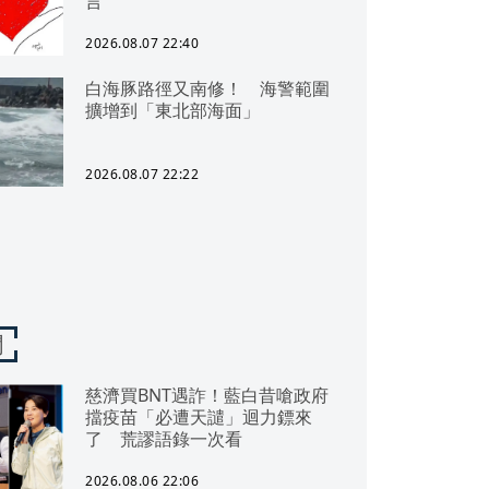
言
2026.08.07 22:40
白海豚路徑又南修！ 海警範圍
擴增到「東北部海面」
2026.08.07 22:22
聞
慈濟買BNT遇詐！藍白昔嗆政府
擋疫苗「必遭天譴」迴力鏢來
了 荒謬語錄一次看
2026.08.06 22:06