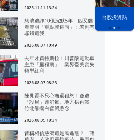
2023.11.11 13:24
漢光42演習
台股投資熱
慈濟遭詐10億沉默5年 四叉貓
看聲明「重點就這句」：若判有
罪錢還我
2026.08.07 10:49
去年才買特斯拉！川普酸電動車
主患「里程病」 業界憂美喪失
轉型紅利
2026.08.07 08:23
陳見賢不只心痛還很怒！疑遭
「設局」難消氣、地方拱再戰
竹北靠攏白營留懸念
2026.08.05 18:34
昔稱相信慈濟還是民進黨？ 蔣
萬安：若政府買夠疫苗，民團也