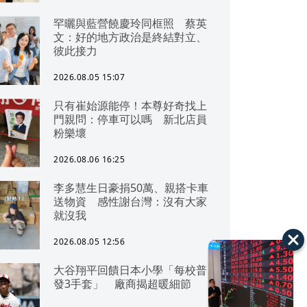
罕曬與藍營饒慶玲同框照 蔡英
文：好的地方政治是終結對立、
彼此接力
2026.08.05 15:07
只有崔始源能停！本尊好奇找上
門親問：停車可以嗎 新北店員
粉樂壞
2026.08.06 16:25
李多慧生日豪捐50萬、親搭卡車
送物資 感性謝台灣：沒有大家
就沒我
2026.08.05 12:56
大谷翔平回饋日本小學「每校普
發3手套」 廠商揭超暖細節