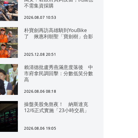
不需集資採購
2026.08.07 10:53
朴寶劍再訪高雄騎到YouBike
了 揪惠利朝聖「寶劍樹」合影
2025.12.08 20:51
賴清德批盧秀燕滿意度落後 中
市府拿民調回擊：分數低笑分數
高
2026.08.06 08:18
操盤美股免熬夜！ 納斯達克
12/6正式實施「23小時交易」
2026.08.06 19:05