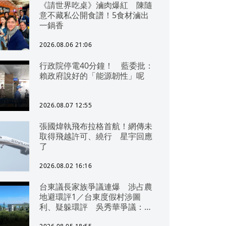
《請世界吃桌》滷肉爆紅 陳隨
意不藏私公開食譜！5食材滷出
一鍋香
2026.08.06 21:06
行政院停電40分鐘！ 藍委批：
賴政府說好的「能源韌性」呢
2026.08.07 12:55
張國煒執飛布拉格首航！網傳未
取得飛越許可、繞行 星宇回應
了
2026.08.02 16:16
台東議長家族爭議連爆 涉占農
地避環評1／台東度假村涉圖
利、疑躲環評 吳秀華爭議：概
無參與