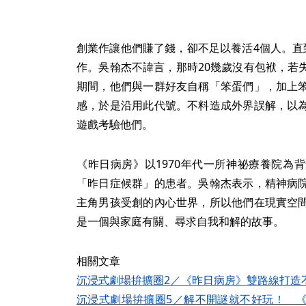
創業作讓他們賺了錢，卻不足以養活4個人。直
作。吳翰杰不諱言，那時20幾歲沒有包袱，若
期間，他們與一群好友自稱「笨蛋們」，加上
感，於是沿用此代號。不料造成外界誤解，以
遊戲考驗他們。
《昨日病房》以1970年代一所神祕療養院為
「昨日症候群」的患者。吳翰杰表示，精神病
主角男孩受創的內心世界，所以他們在現實空
是一個與家庭有關、尋求自我和解的故事。
相關文章
沉浸式劇場拚擴圈2／《昨日病房》雙路線打造
沉浸式劇場拚擴圈5／解不開謎就不好玩！ 