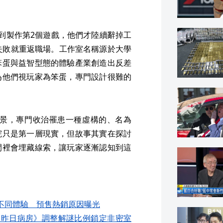
到製作第2個遊戲，他們才陸續辭掉工
失敗就重返職場。工作室名稱源於大學
笨蛋與益智型態的體驗產業創造出反差
為他們視玩家為笨蛋，專門設計很難的
背景，專門收治罹患一種虛構的、名為
院只是第一層現實，但故事其實在探討
間裡會埋藏線索，讓玩家逐漸認知到這
不同體驗 預售熱銷原因曝光
《昨日病房》調整解謎比例鎖定非密室