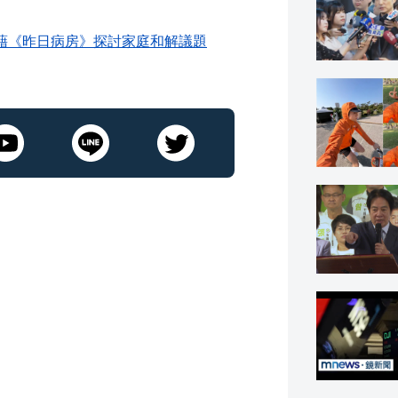
藉《昨日病房》探討家庭和解議題