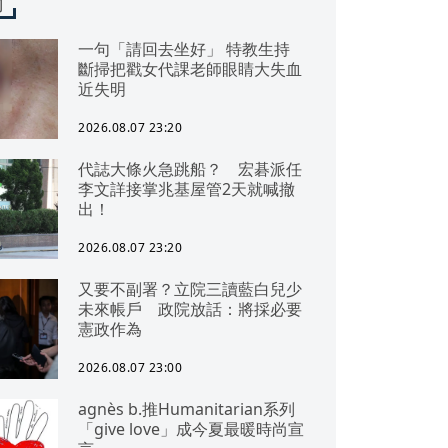
聞
一句「請回去坐好」 特教生持
斷掃把戳女代課老師眼睛大失血
近失明
2026.08.07 23:20
代誌大條火急跳船？ 宏碁派任
李文詳接掌兆基屋管2天就喊撤
出！
2026.08.07 23:20
又要不副署？立院三讀藍白兒少
未來帳戶 政院放話：將採必要
憲政作為
2026.08.07 23:00
agnès b.推Humanitarian系列
「give love」成今夏最暖時尚宣