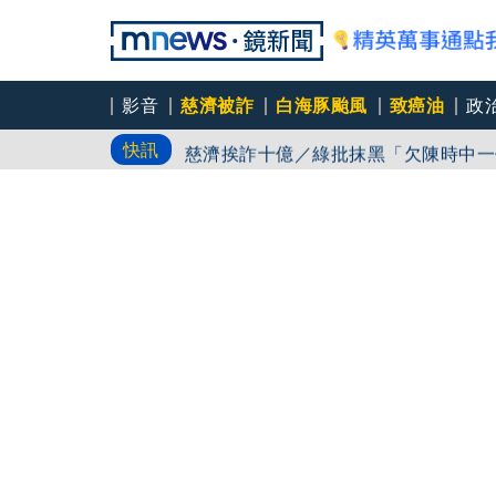
影音
慈濟被詐
白海豚颱風
致癌油
政
白海豚路徑又南修！ 海警範圍擴增到
快訊
慈濟挨詐十億／綠批抹黑「欠陳時中一
吳秀華家族又生波 前台東縣長蓋安養