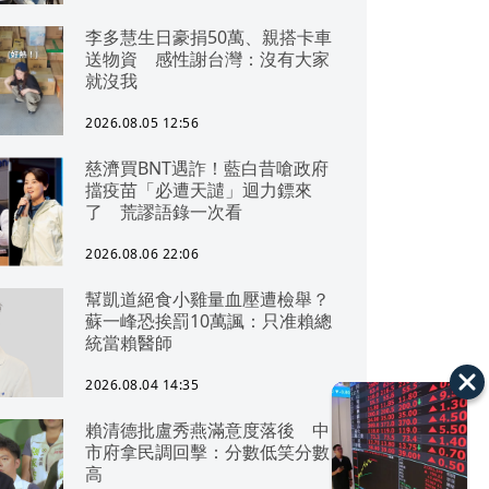
李多慧生日豪捐50萬、親搭卡車
送物資 感性謝台灣：沒有大家
就沒我
2026.08.05 12:56
慈濟買BNT遇詐！藍白昔嗆政府
擋疫苗「必遭天譴」迴力鏢來
了 荒謬語錄一次看
2026.08.06 22:06
幫凱道絕食小雞量血壓遭檢舉？
蘇一峰恐挨罰10萬諷：只准賴總
統當賴醫師
2026.08.04 14:35
賴清德批盧秀燕滿意度落後 中
市府拿民調回擊：分數低笑分數
高