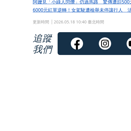
阿嬤見「小綠人閃爍」仍過馬路 驚傳遭罰50
6000元紅單逆轉！女駕駛遭檢舉未停讓行人 
更新時間
2026.05.18 10:40 臺北時間
追蹤
我們