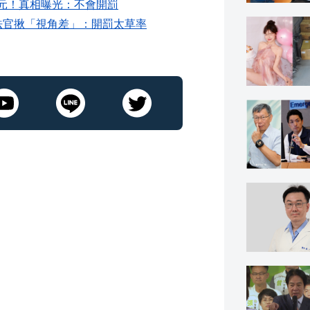
0元！真相曝光：不會開罰
法官揪「視角差」：開罰太草率