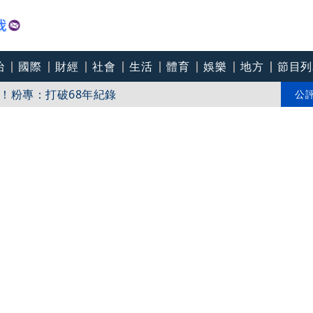
治
國際
財經
社會
生活
體育
娛樂
地方
節目列
料：主嫌陳昱瑄是盧市府法律顧問
！粉專：打破68年紀錄
公
：將依法求償、捍衛捐款權益