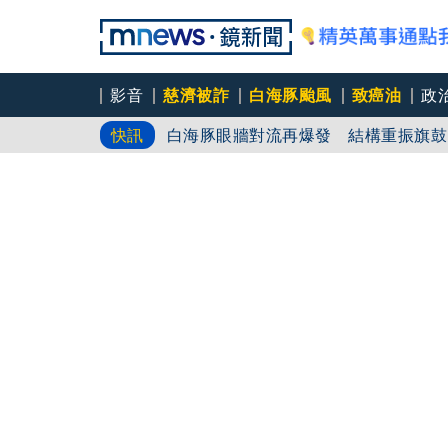
影音
慈濟被詐
白海豚颱風
致癌油
政
慈濟10億疫苗詐騙案延燒 汪潔民爆
快訊
白海豚眼牆對流再爆發 結構重振旗鼓
買疫苗遭詐10億 慈濟最新3點聲明