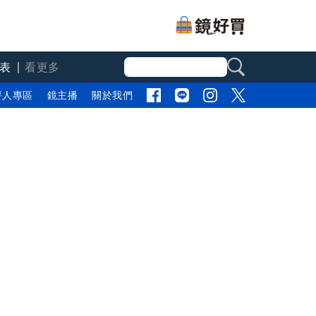
表
看更多
評人專區
鏡主播
關於我們