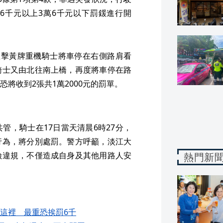
6千元以上3萬6千元以下罰鍰進行開
直擊黃牌重機騎士將車停在右側路肩看
騎士又由北往南上橋，再度將車停在路
將收到2張共1萬2000元的罰單。
管，騎士在17日當天清晨6時27分，
行為，將分別處罰。警方呼籲，淡江大
險違規，不僅造成自身及其他用路人安
熱門新
這裡 最重恐挨罰6千