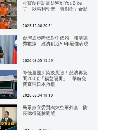
朴寶劍再訪高雄騎到YouBike
了 揪惠利朝聖「寶劍樹」合影
2025.12.08 20:51
台灣逐步降低對中依賴 賴清德
秀數據：經濟創近50年最佳表現
2026.08.05 15:29
降低避難所染疫風險！慈濟再急
調200頂「福慧隔屏」 華航免
費直飛日本救援
2026.08.04 19:10
民眾黨立委質詢炫空軍外套 防
長聽得滿臉問號