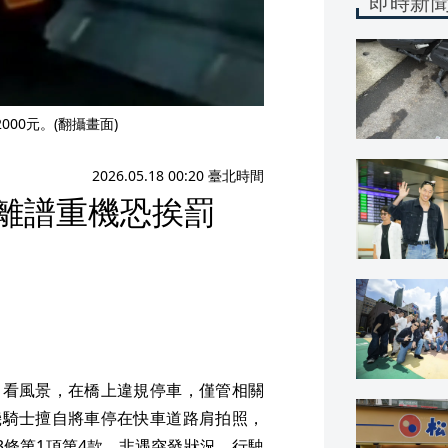
即時新
00元。(翻攝畫面)
2026.05.18 00:20 臺北時間
 離譜重機恐挨罰
、看風景，在橋上違規停車，僅管相關
機騎士擅自將車停在快車道路肩拍照，
3條第1項第4款，非遇突發狀況，行駛