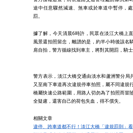
途中任意驟然減速、煞車或於車道中暫停，處
罰。
據了解，今天清晨6時許，民眾在淡江大橋上
風景還拍照留念，離譜的是，約半小時後該名
肩自拍，警方循線找到車主，將對其開罰，騎士恐
警方表示，淡江大橋交通由淡水和蘆洲警分局共
又至南下車道再次違規停車拍照，屬不同違規
橋屬快速公路範圍，用路人切勿為了拍照而冒
全疑慮，還害自己的荷包失血，得不償失。
相關文章
違停、跨車道都不行！淡江大橋「違規罰則」看