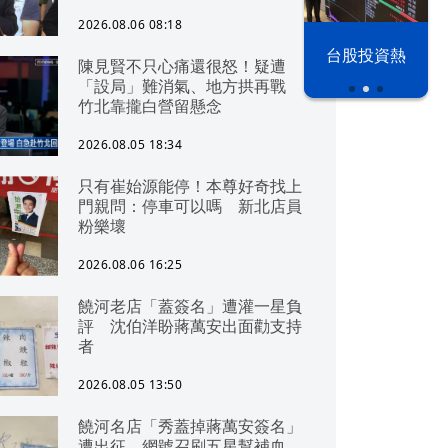
2026.08.06 08:18
漢光42演習
台股投資熱
陳見賢不只心痛還很怒！疑遭
「設局」難消氣、地方拱再戰
竹北靠攏白營留懸念
2026.08.05 18:34
只有崔始源能停！本尊好奇找上
門親問：停車可以嗎 新北店員
粉樂壞
2026.08.06 16:25
饒河老店「蓋簽名」遭灌一星負
評 沈伯洋盼蔣萬安出面勸支持
者
2026.08.05 13:50
饒河名店「秀蓋掉蔣萬安簽名」
遭出征 網號召刷五星幫補血