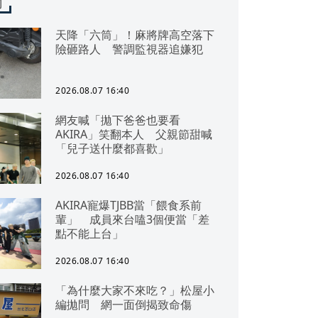
聞
天降「六筒」！麻將牌高空落下
險砸路人 警調監視器追嫌犯
2026.08.07 16:40
網友喊「拋下爸爸也要看
AKIRA」笑翻本人 父親節甜喊
「兒子送什麼都喜歡」
2026.08.07 16:40
AKIRA寵爆TJBB當「餵食系前
輩」 成員來台嗑3個便當「差
點不能上台」
2026.08.07 16:40
「為什麼大家不來吃？」松屋小
編拋問 網一面倒揭致命傷