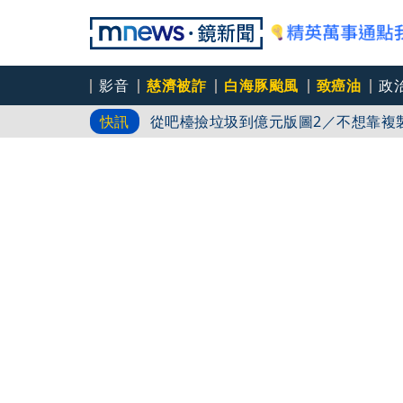
影音
慈濟被詐
白海豚颱風
致癌油
政
從吧檯撿垃圾到億元版圖2／不想靠複
快訊
產
從吧檯撿垃圾到億元版圖3／開幕就失
次
娛樂透視／台灣原創《芽芽樂團》 瞄