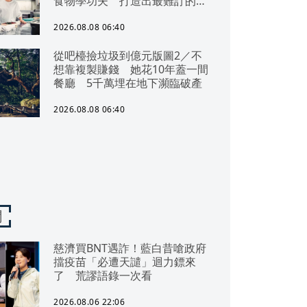
食物學功夫 打造出最難訂的餐
廳
2026.08.08 06:40
從吧檯撿垃圾到億元版圖2／不
想靠複製賺錢 她花10年蓋一間
餐廳 5千萬埋在地下瀕臨破產
2026.08.08 06:40
聞
慈濟買BNT遇詐！藍白昔嗆政府
擋疫苗「必遭天譴」迴力鏢來
了 荒謬語錄一次看
2026.08.06 22:06