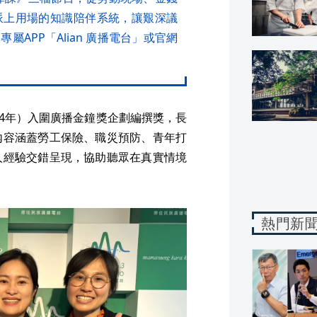
派上用場的知識陪伴系統，讓艱深議
APP「Alian 廣播電台」或官網
2024年）入圍廣播金鐘獎企劃編撰獎，長
內容涵蓋勞工保險、職災預防、青年打
人經驗交錯呈現，協助聽眾在真實情境
熱門新