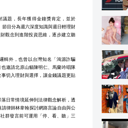
理財議題，長年獲得金鐘獎肯定，並於
獎項。節目分為週六深度知識與週日輕理財
理財觀念到進階投資思維，逐步建立聽
邏輯外，也曾以台灣知名「鴻源詐騙
目也邀請北原山貓陳明仁、馬蘭吟唱隊
故事切入理財與選擇，讓金錢議題更貼
部落日常情境延伸到法律觀念解析，透
邀請律師林韋翰探討網路言論自由與公
，在社群發言前可運用「停、看、聽」三