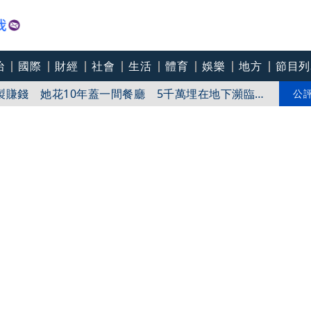
治
國際
財經
社會
生活
體育
娛樂
地方
節目列
製賺錢 她花10年蓋一間餐廳 5千萬埋在地下瀕臨破
火 造景池成救命水 4千元一客餐 有人5年吃了50
公
準幼童動畫打磨IP