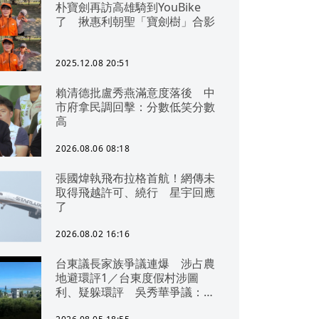
朴寶劍再訪高雄騎到YouBike
了 揪惠利朝聖「寶劍樹」合影
2025.12.08 20:51
賴清德批盧秀燕滿意度落後 中
市府拿民調回擊：分數低笑分數
高
2026.08.06 08:18
張國煒執飛布拉格首航！網傳未
取得飛越許可、繞行 星宇回應
了
2026.08.02 16:16
台東議長家族爭議連爆 涉占農
地避環評1／台東度假村涉圖
利、疑躲環評 吳秀華爭議：概
無參與