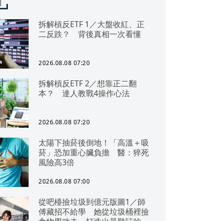
聞
拆解槓反ETF 1／大盤收紅、正
二反跌？ 背後真相一次看懂
2026.08.08 07:20
拆解槓反ETF 2／想靠正二翻
本？ 達人教戰4操作心法
2026.08.08 07:20
太陽下抽菸後倒地！「高溫＋吸
菸」恐加重心臟負擔 醫：猝死
風險高3倍
2026.08.08 07:00
從吧檯撿垃圾到億元版圖1／師
傅藏招不給學 她從垃圾桶裡撿