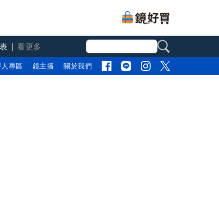
表
看更多
評人專區
鏡主播
關於我們