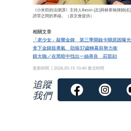
《小米田的法律課》主持人Resin (左)與林韋翰律師
謗罪之間的界線。（原文會提供）
相關文章
「老少女」敲響金鐘 第三季開錄卡關原因曝光
拿下金鐘鼓勇氣 劭瑜37歲轉幕前努力衝
鏡大咖／在黑暗中找出一絲善良 莊凱勛
更新時間
2026.05.15 10:40 臺北時間
追蹤
我們