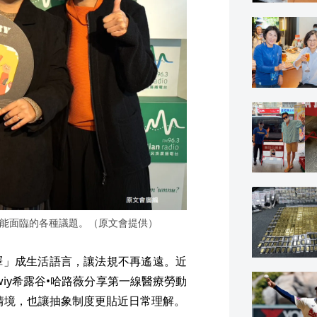
場可能面臨的各種議題。（原文會提供）
譯」成生活語言，讓法規不再遙遠。近
uwiy希露谷•哈路薇分享第一線醫療勞動
作情境，也讓抽象制度更貼近日常理解。