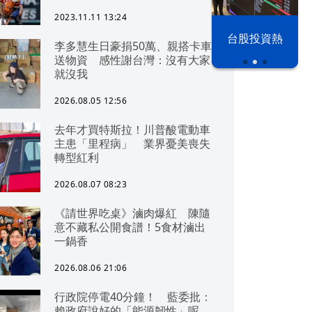
2023.11.11 13:24
漢光42演習
台股投資熱
李多慧生日豪捐50萬、親搭卡車
送物資 感性謝台灣：沒有大家
就沒我
2026.08.05 12:56
去年才買特斯拉！川普酸電動車
主患「里程病」 業界憂美喪失
轉型紅利
2026.08.07 08:23
《請世界吃桌》滷肉爆紅 陳隨
意不藏私公開食譜！5食材滷出
一鍋香
2026.08.06 21:06
行政院停電40分鐘！ 藍委批：
賴政府說好的「能源韌性」呢