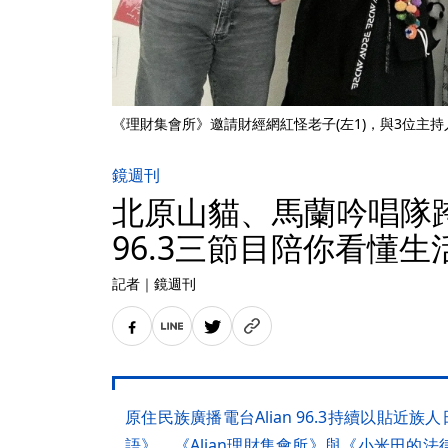
《理財集會所》邀請財經網紅怪老子(左1)，與3位主
鏡週刊
北原山貓、馬蘭吟唱隊跨界
96.3三節目陪你看懂生
記者
｜
鏡週刊
原住民族廣播電台Alian 96.3持續以貼近族人
語》、《Alian理財集會所》與《小米田的