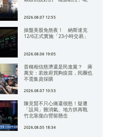
2026.08.07 12:55
操盤美股免熬夜！ 納斯達克
12/6正式實施「23小時交易」
2026.08.06 19:05
昔稱相信慈濟還是民進黨？ 蔣
萬安：若政府買夠疫苗，民團也
不需集資採購
2026.08.07 10:53
陳見賢不只心痛還很怒！疑遭
「設局」難消氣、地方拱再戰
竹北靠攏白營留懸念
2026.08.05 18:34