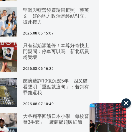
罕曬與藍營饒慶玲同框照 蔡英
文：好的地方政治是終結對立、
彼此接力
2026.08.05 15:07
只有崔始源能停！本尊好奇找上
門親問：停車可以嗎 新北店員
粉樂壞
2026.08.06 16:25
慈濟遭詐10億沉默5年 四叉貓
看聲明「重點就這句」：若判有
罪錢還我
2026.08.07 10:49
大谷翔平回饋日本小學「每校普
發3手套」 廠商揭超暖細節