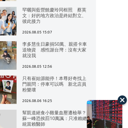
罕曬與藍營饒慶玲同框照 蔡英
文：好的地方政治是終結對立、
彼此接力
2026.08.05 15:07
李多慧生日豪捐50萬、親搭卡車
送物資 感性謝台灣：沒有大家
就沒我
2026.08.05 12:56
只有崔始源能停！本尊好奇找上
門親問：停車可以嗎 新北店員
粉樂壞
2026.08.06 16:25
幫凱道絕食小雞量血壓遭檢舉？
蘇一峰恐挨罰10萬諷：只准賴總
統當賴醫師