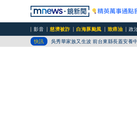
影音
慈濟被詐
白海豚颱風
致癌油
政
吳秀華家族又生波 前台東縣長蓋安養
快訊
台中女師遭特教生刺傷右眼恐失明 工
姜厚任女友用舊姓嫁過人 交往「農業