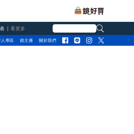
表
看更多
評人專區
鏡主播
關於我們