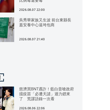
比病毒還要毒
2026.08.07 22:00
吳秀華家族又生波 前台東縣長
蓋安養中心逼垮包商
2026.08.07 21:40
聞
慈濟買BNT遇詐！藍白昔嗆政府
擋疫苗「必遭天譴」迴力鏢來
了 荒謬語錄一次看
2026.08.06 22:06