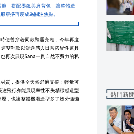
長褲，搭配墨鏡與肩背包，讓整體造
私服穿搭再度成為關注焦點。
eeting時便曾穿著同款鞋履亮相，今年再度
注。這雙鞋款以舒適感與日常搭配性兼具
也再次展現Sana一貫自然不費力的私
緩震材質，提供全天候舒適支撐；輕量可
a長途飛行亦能展現率性不失精緻感造型
熱門新
鞋履，也讓整體機場造型多了幾分慵懶