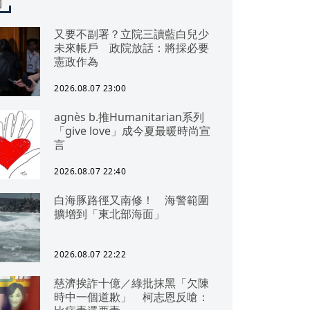
聞
又要不副署？立院三讀藍白兒少
未來帳戶 政院放話：將採必要
憲政作為
2026.08.07 23:00
agnès b.推Humanitarian系列
「give love」成今夏最暖時尚宣
言
2026.08.07 22:40
白海豚路徑又南修！ 海警範圍
擴增到「東北部海面」
2026.08.07 22:22
慈濟挨詐十億／綠批抹黑「欠陳
時中一個道歉」 柯志恩反嗆：