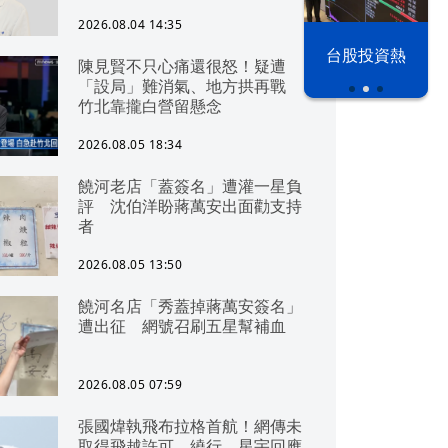
2026.08.04 14:35
漢光42演習
台股投資熱
陳見賢不只心痛還很怒！疑遭
「設局」難消氣、地方拱再戰
竹北靠攏白營留懸念
2026.08.05 18:34
饒河老店「蓋簽名」遭灌一星負
評 沈伯洋盼蔣萬安出面勸支持
者
2026.08.05 13:50
饒河名店「秀蓋掉蔣萬安簽名」
遭出征 網號召刷五星幫補血
2026.08.05 07:59
張國煒執飛布拉格首航！網傳未
取得飛越許可、繞行 星宇回應