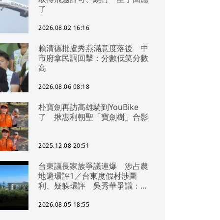
了
2026.08.02 16:16
賴清德批盧秀燕滿意度落後 中
市府拿民調回擊：分數低笑分數
高
2026.08.06 08:18
朴寶劍再訪高雄騎到YouBike
了 揪惠利朝聖「寶劍樹」合影
2025.12.08 20:51
台東議長家族爭議連爆 涉占農
地避環評1／台東度假村涉圖
利、疑躲環評 吳秀華爭議：概
無參與
2026.08.05 18:55