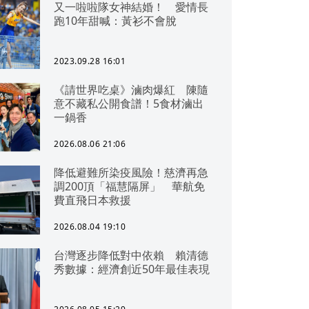
又一啦啦隊女神結婚！ 愛情長
跑10年甜喊：黃衫不會脫
2023.09.28 16:01
《請世界吃桌》滷肉爆紅 陳隨
意不藏私公開食譜！5食材滷出
一鍋香
2026.08.06 21:06
降低避難所染疫風險！慈濟再急
調200頂「福慧隔屏」 華航免
費直飛日本救援
2026.08.04 19:10
台灣逐步降低對中依賴 賴清德
秀數據：經濟創近50年最佳表現