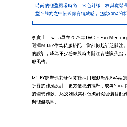
時尚的輕盈機場時尚：米色針織上衣與寬鬆
型在簡約之中依舊保有精緻感，也讓Sana的
事實上，Sana早在2025年TWICE Fan M
選擇MILEY作為私服搭配，當然掀起話題關
的設計，成為不少粉絲與時尚關注者熱議焦點，
服風格。
MILEY綁帶瑪莉珍休閒鞋採用運動鞋級EVA
折疊的鞋身設計，更方便收納攜帶，成為San
的理想鞋款。此次她以柔和色調針織套裝搭配
與輕盈氛圍。