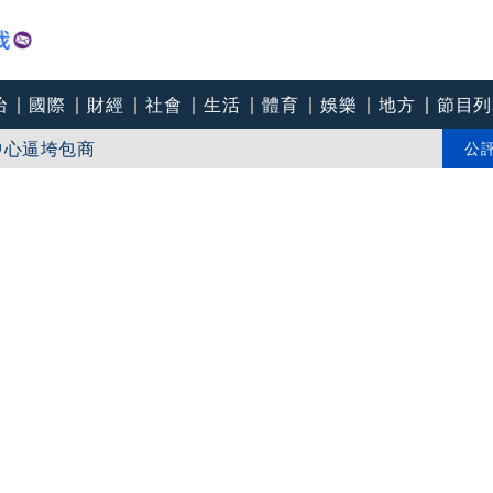
治
國際
財經
社會
生活
體育
娛樂
地方
節目列
中心逼垮包商
會籲檢討校安破口：老師不是肉身盾牌
公
處前夫」3個月就閃婚