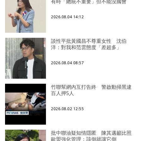
有時「總統不重要」但不能沒國會
2026.08.04 14:12
談性平批黃國昌不尊重女性 沈伯
洋：對我和范雲態度「差超多」
2026.08.04 08:57
竹聯幫網內互打告終 警啟動掃黑逮
百人押5人
2026.08.02 12:55
批中聯油疑知情隱匿 陳其邁籲比照
歐盟強化管理：該倒就讓它倒