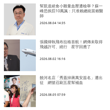
幫凱道絕食小雞量血壓遭檢舉？蘇一
峰恐挨罰10萬諷：只准賴總統當賴醫
師
2026.08.04 14:35
張國煒執飛布拉格首航！網傳未取得
飛越許可、繞行 星宇回應了
2026.08.02 16:16
饒河名店「秀蓋掉蔣萬安簽名」遭出
征 網號召刷五星幫補血
2026.08.05 07:59