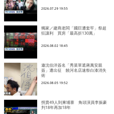
2026.07.29 19:55
獨家／建商老闆「國巨遭套牢」祭超
狂讓利 買房「最高折130萬」
2026.08.02 18:45
邀沈伯洋簽名「秀菜單遮蔣萬安親
簽」遭出征 饒河名店速祭白漆消失
術
2026.08.05 19:52
拐賣49人到柬埔寨 角頭演員李振豪
判18年再加18年