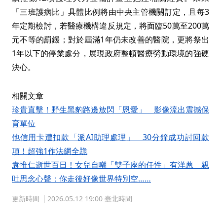
「三班護病比」具體比例將由中央主管機關訂定，且每3
年定期檢討，若醫療機構違反規定，將面臨50萬至200萬
元不等的罰鍰；對於屆滿1年仍未改善的醫院，更將祭出
1年以下的停業處分，展現政府整頓醫療勞動環境的強硬
決心。
相關文章
珍貴直擊！野生黑豹路邊放閃「恩愛」 影像流出震撼保
育單位
他信用卡遭扣款「派AI助理處理」 30分鐘成功討回款
項！超強1作法網全跪
袁惟仁逝世百日！女兒自嘲「雙子座的任性」有洋蔥 親
吐思念心聲：你走後好像世界特別空……
更新時間
2026.05.12 19:00 臺北時間