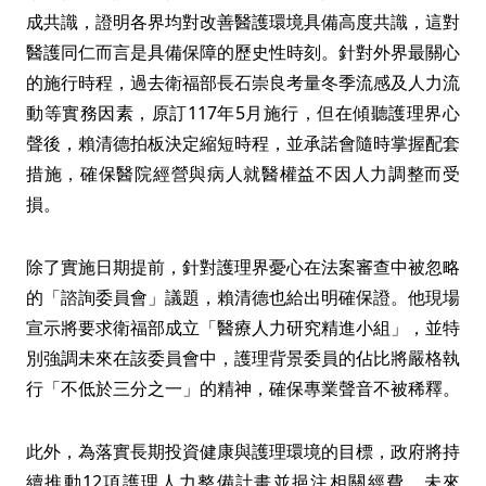
成共識，證明各界均對改善醫護環境具備高度共識，這對
醫護同仁而言是具備保障的歷史性時刻。針對外界最關心
的施行時程，過去衛福部長石崇良考量冬季流感及人力流
動等實務因素，原訂117年5月施行，但在傾聽護理界心
聲後，賴清德拍板決定縮短時程，並承諾會隨時掌握配套
措施，確保醫院經營與病人就醫權益不因人力調整而受
損。
除了實施日期提前，針對護理界憂心在法案審查中被忽略
的「諮詢委員會」議題，賴清德也給出明確保證。他現場
宣示將要求衛福部成立「醫療人力研究精進小組」，並特
別強調未來在該委員會中，護理背景委員的佔比將嚴格執
行「不低於三分之一」的精神，確保專業聲音不被稀釋。
此外，為落實長期投資健康與護理環境的目標，政府將持
續推動12項護理人力整備計畫並挹注相關經費。未來