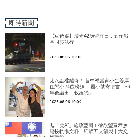
即時新聞
【軍傳媒】漢光42演習首日，五作戰
區同步執行
2026.08.06 10:00
比八點檔離奇！ 昔中視當家小生姜厚
任戀小24歲粉絲！ 國小就寄情書 39
年後譜出「叔姪戀」
2026.08.06 10:00
抛「雙AI」施政藍圖！徐欣瑩宣示無
縫接軌楊文科 延續五支箭與十大交