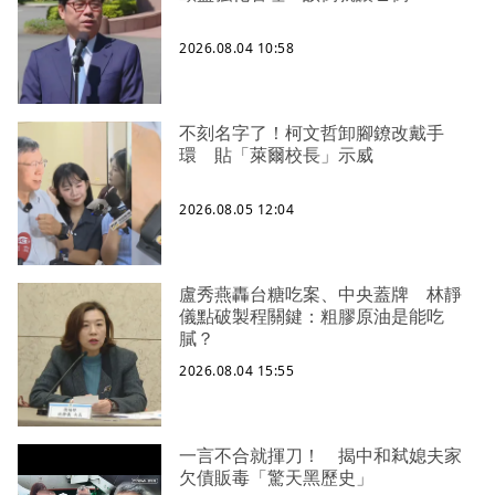
2026.08.04 10:58
不刻名字了！柯文哲卸腳鐐改戴手
環 貼「萊爾校長」示威
2026.08.05 12:04
盧秀燕轟台糖吃案、中央蓋牌 林靜
儀點破製程關鍵：粗膠原油是能吃
膩？
2026.08.04 15:55
一言不合就揮刀！ 揭中和弒媳夫家
欠債販毒「驚天黑歷史」