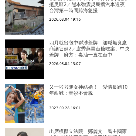
抵災區2／熊本強震災民擠汽車過夜
台灣第一時間跨海急援
2026.08.04 19:16
四月就出包中聯涉蓋牌 邁喊無良廠
商讓它倒2／盧秀燕轟台糖吃案、中央
蓋牌 府方：毒油一直在台中
2026.08.04 13:07
又一啦啦隊女神結婚！ 愛情長跑10
年甜喊：黃衫不會脫
2023.09.28 16:01
出席模擬立法院 鄭麗文：民主國家