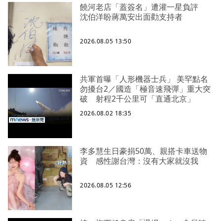
饒河老店「蓋簽名」遭灌一星負評
沈伯洋盼蔣萬安出面勸支持者
2026.08.05 13:50
共軍首曝「人形機器士兵」 美罕點名
勿擾台2／國造「極音速飛彈」重大突
破 射程2千公里可「直通北京」
2026.08.02 18:35
李多慧生日豪捐50萬、親搭卡車送物
資 感性謝台灣：沒有大家就沒我
2026.08.05 12:56