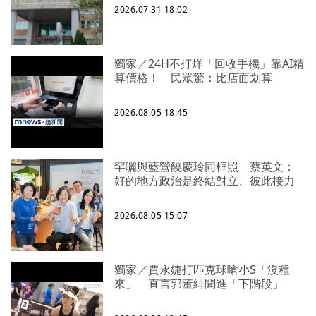
2026.07.31 18:02
獨家／24H不打烊「回收手機」靠AI精
算價格！ 民眾驚：比店面划算
2026.08.05 18:45
罕曬與藍營饒慶玲同框照 蔡英文：
好的地方政治是終結對立、彼此接力
2026.08.05 15:07
獨家／賈永婕打匹克球嗆小S「沒種
來」 直言郭董緋聞進「下階段」