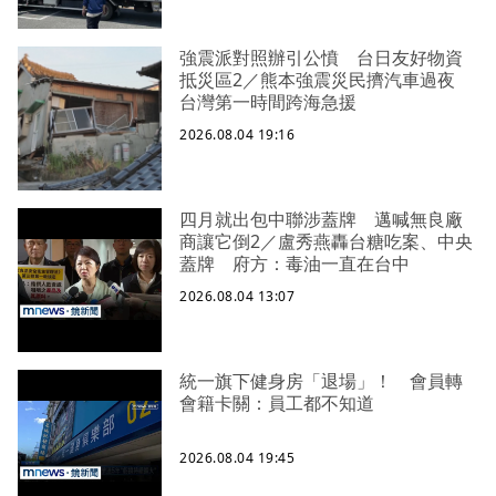
強震派對照辦引公憤 台日友好物資
抵災區2／熊本強震災民擠汽車過夜
台灣第一時間跨海急援
2026.08.04 19:16
四月就出包中聯涉蓋牌 邁喊無良廠
商讓它倒2／盧秀燕轟台糖吃案、中央
蓋牌 府方：毒油一直在台中
2026.08.04 13:07
統一旗下健身房「退場」！ 會員轉
會籍卡關：員工都不知道
2026.08.04 19:45