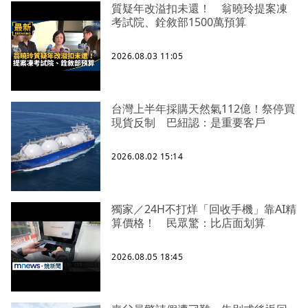
質疑年改溢扣未還！ 翁曉玲提案凍
考試院、銓敘部1500萬預算
2026.08.03 11:05
台灣上半年採購天然氣112億！祭停買
現貨反制 巴紐認：是重要客戶
2026.08.02 15:14
獨家／24H不打烊「回收手機」靠AI精
算價格！ 民眾驚：比店面划算
2026.08.05 18:45