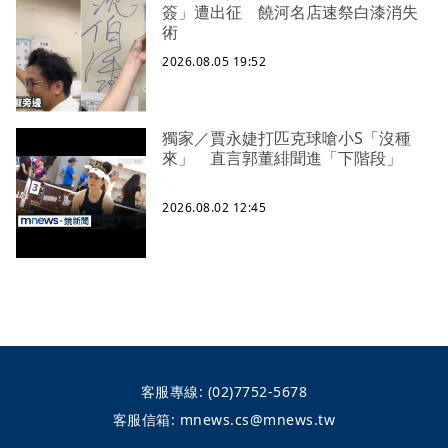
簽」遭出征 饒河名店速祭白漆消失
術
2026.08.05 19:52
獨家／賈永婕打匹克球嗆小S「沒種
來」 直言郭董緋聞進「下階段」
2026.08.02 12:45
客服專線:
(02)7752-5678
客服信箱:
mnews.cs@mnews.tw