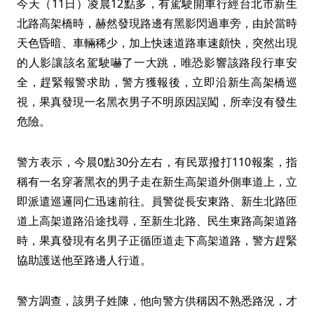
今天（11日）凌晨12點多，有駕駛開車行經台北市新生
北路高架橋時，赫然發現路邊有黑影閃過車旁，由於當時
天色昏暗、車輛稀少，加上快速道路車速頗快，突然出現
的人影讓該名駕駛嚇了一大跳，唯恐影響該路段行車安
全，趕緊報警求助，警方獲報後，立即沿新生高架橋巡
視，果真發現一名黑衣男子不明原因誤闖，所幸沒有發生
危險。
警方表示，今晨0點30分左右，有民眾撥打110報案，指
稱有一名穿著黑衣的男子走在新生高架道外側車道上，立
即派遣巡邏同仁迅速前往。員警從長安東路、新生北路匝
道上高架道路沿途找尋，至新生北路、民生東路高架道路
時，果真發現有名男子正循匝道走下高架道路，警方趕緊
協助護送他至路邊人行道。
警方調查，該男子姓陳，他向警方供稱因不熟悉路況，才