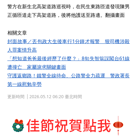
警方在新生北高架道路巡視時，在民生東路匝道發現陳男
正循匝道走下高架道路，後將他護送至路邊。翻攝畫面
相關文章
封面故事／丟包政大生後車行1分鐘才報警 狠司機涉殺
人罪案情升高
「想知道爸爸最後經歷了什麼？」8旬失智翁誤闖台61線
遭撞亡 家屬淚求關鍵畫面
守護返鄉路！鐵警全線待命、公路警全力疏運 警政署長
第一線慰勉辛勞
更新時間
2026.05.12 06:20 臺北時間