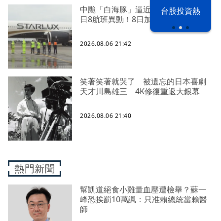
以色列 穹頂
中颱「白海豚」逼近北台灣 星宇台
台股投資熱
之下
日8航班異動！8日加開疏運
2026.08.06 21:42
笑著笑著就哭了 被遺忘的日本喜劇
天才川島雄三 4K修復重返大銀幕
2026.08.06 21:40
熱門新聞
幫凱道絕食小雞量血壓遭檢舉？蘇一
峰恐挨罰10萬諷：只准賴總統當賴醫
師