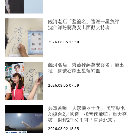
饒河老店「蓋簽名」遭灌一星負評
沈伯洋盼蔣萬安出面勸支持者
2026.08.05 13:50
饒河名店「秀蓋掉蔣萬安簽名」遭出
征 網號召刷五星幫補血
2026.08.05 07:59
共軍首曝「人形機器士兵」 美罕點名
勿擾台2／國造「極音速飛彈」重大突
破 射程2千公里可「直通北京」
2026.08.02 18:35