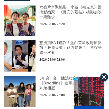
六強片齊聚桃影 小薰《祖先鬼》回
桃影娘家 《長安的荔枝》桃影加映
一票難求
2026.08.06 22:20
慈濟買BNT遇詐！藍白昔嗆政府擋疫
苗「必遭天譴」迴力鏢來了 荒謬語
錄一次看
2026.08.06 22:06
8年磨一劍 陳法拉自編自導
《Bloodline》進軍多倫多 柯林法洛
姊弟相挺
2026.08.06 22:00