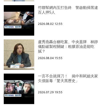
竹聯幫網內互打告終 警啟動掃黑逮
百人押5人
2026.08.02 12:55
盧秀燕轟台糖吃案、中央蓋牌 林靜
儀點破製程關鍵：粗膠原油是能吃
膩？
2026.08.04 15:55
一言不合就揮刀！ 揭中和弒媳夫家
欠債販毒「驚天黑歷史」
2026.07.29 19:55