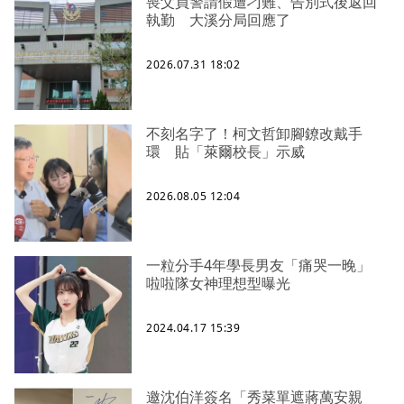
喪父員警請假遭刁難、告別式後返回
執勤 大溪分局回應了
2026.07.31 18:02
不刻名字了！柯文哲卸腳鐐改戴手
環 貼「萊爾校長」示威
2026.08.05 12:04
一粒分手4年學長男友「痛哭一晚」
啦啦隊女神理想型曝光
2024.04.17 15:39
邀沈伯洋簽名「秀菜單遮蔣萬安親