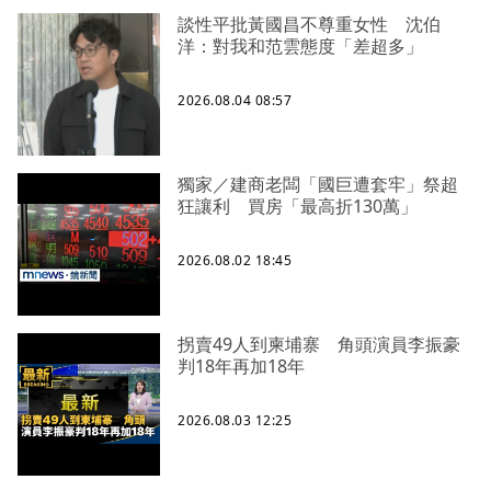
談性平批黃國昌不尊重女性 沈伯
洋：對我和范雲態度「差超多」
2026.08.04 08:57
獨家／建商老闆「國巨遭套牢」祭超
狂讓利 買房「最高折130萬」
2026.08.02 18:45
拐賣49人到柬埔寨 角頭演員李振豪
判18年再加18年
2026.08.03 12:25