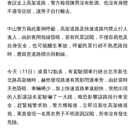
會誤走上高架道路，警方檢視陳男沒有飲酒、也沒有身體
不適等症狀，讓男子自行離去。
中山警方藉此案例呼籲，高架道路及快速道路均禁止行人
進入，由於夜間視線昏暗，若有民眾誤闖，不僅容易危及
自身安全，也可能釀生事故，呼籲民眾行經不熟悉路段
時，應留意道路標示與動線。
今天（11日）凌晨12點多，有駕駛開車行經台北市新生
北路高架橋時，赫然發現路邊有黑影閃過車旁，由於當時
天色昏暗、車輛稀少，加上快速道路車速頗快，突然出現
的人影讓該名駕駛嚇了一大跳，唯恐影響該路段行車安
全，趕緊報警求助，警方獲報後，立即沿新生高架橋巡
視，果真發現一名黑衣男子不明原因誤闖，所幸沒有發生
危險。