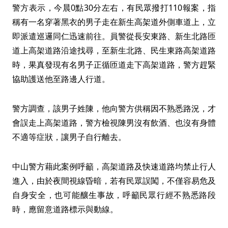
警方表示，今晨0點30分左右，有民眾撥打110報案，指
稱有一名穿著黑衣的男子走在新生高架道外側車道上，立
即派遣巡邏同仁迅速前往。員警從長安東路、新生北路匝
道上高架道路沿途找尋，至新生北路、民生東路高架道路
時，果真發現有名男子正循匝道走下高架道路，警方趕緊
協助護送他至路邊人行道。
警方調查，該男子姓陳，他向警方供稱因不熟悉路況，才
會誤走上高架道路，警方檢視陳男沒有飲酒、也沒有身體
不適等症狀，讓男子自行離去。
中山警方藉此案例呼籲，高架道路及快速道路均禁止行人
進入，由於夜間視線昏暗，若有民眾誤闖，不僅容易危及
自身安全，也可能釀生事故，呼籲民眾行經不熟悉路段
時，應留意道路標示與動線。