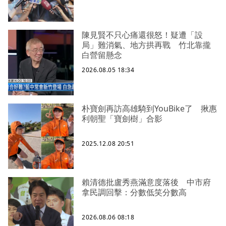
陳見賢不只心痛還很怒！疑遭「設
局」難消氣、地方拱再戰 竹北靠攏
白營留懸念
2026.08.05 18:34
朴寶劍再訪高雄騎到YouBike了 揪惠
利朝聖「寶劍樹」合影
2025.12.08 20:51
賴清德批盧秀燕滿意度落後 中市府
拿民調回擊：分數低笑分數高
2026.08.06 08:18