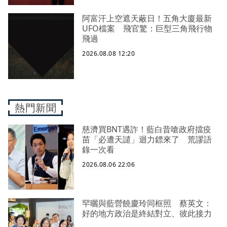
阿富汗上空遮天蔽日！五角大廈最新
UFO檔案 飛官驚：巨型三角飛行物
飛過
2026.08.08 12:20
熱門新聞
慈濟買BNT遇詐！藍白昔嗆政府擋疫
苗「必遭天譴」迴力鏢來了 荒謬語
錄一次看
2026.08.06 22:06
罕曬與藍營饒慶玲同框照 蔡英文：
好的地方政治是終結對立、彼此接力