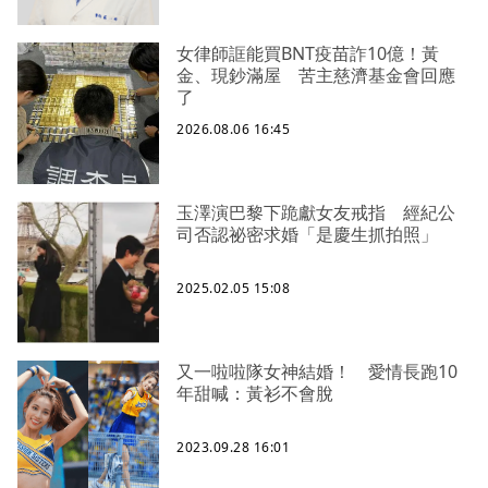
女律師誆能買BNT疫苗詐10億！黃
金、現鈔滿屋 苦主慈濟基金會回應
了
2026.08.06 16:45
玉澤演巴黎下跪獻女友戒指 經紀公
司否認祕密求婚「是慶生抓拍照」
2025.02.05 15:08
又一啦啦隊女神結婚！ 愛情長跑10
年甜喊：黃衫不會脫
2023.09.28 16:01