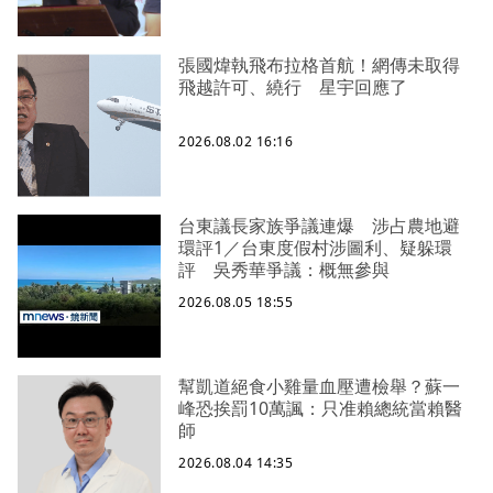
張國煒執飛布拉格首航！網傳未取得
飛越許可、繞行 星宇回應了
2026.08.02 16:16
台東議長家族爭議連爆 涉占農地避
環評1／台東度假村涉圖利、疑躲環
評 吳秀華爭議：概無參與
2026.08.05 18:55
幫凱道絕食小雞量血壓遭檢舉？蘇一
峰恐挨罰10萬諷：只准賴總統當賴醫
師
2026.08.04 14:35