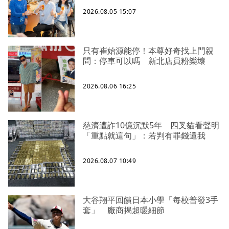
2026.08.05 15:07
只有崔始源能停！本尊好奇找上門親
問：停車可以嗎 新北店員粉樂壞
2026.08.06 16:25
慈濟遭詐10億沉默5年 四叉貓看聲明
「重點就這句」：若判有罪錢還我
2026.08.07 10:49
大谷翔平回饋日本小學「每校普發3手
套」 廠商揭超暖細節