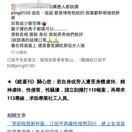
江祖平先前發文，疑指加害者有靠山。（翻攝自江祖平
IG@ping0130）
★《鏡週刊》關心您：若自身或旁人遭受身體虐待、精
神虐待、性侵害、性騷擾，請立刻撥打110報案，再尋求
113專線，求助專業社工人員。
相關文章
「哭屁啦我射外面」江祖平再爆性侵男惡行 硬上女演員
拒買事後藥！每天現場等人愛愛