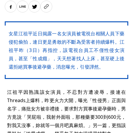
女星江祖平近日揭露一名女演員被電視台相關人員下藥
侵犯偷拍，連日更是勇敢的不斷為受害者持續爆料。江
祖平昨（3日）再指控，該電視台員工不僅性侵女演
員，甚至「性成癮」，天天想著找人上床，甚至硬上後
還拒絕買事後避孕藥，消息曝光，引發譁然。
江祖平因熟識該女演員，不忍對方遭凌辱，接連在
Threads上爆料，昨更火力大開，曝光「性侵男」正面與
名字，痛批女方被非禮後，要求對方買事後避孕藥時，男
方竟說「哭屁啦，我射外面啦，那種藥要300到600元，
對我又沒事，妳就等一個月吧真麻煩。」另一篇，更指該