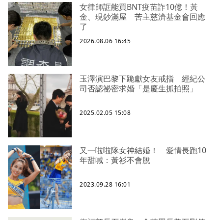
女律師誆能買BNT疫苗詐10億！黃
金、現鈔滿屋 苦主慈濟基金會回應
了
2026.08.06 16:45
玉澤演巴黎下跪獻女友戒指 經紀公
司否認祕密求婚「是慶生抓拍照」
2025.02.05 15:08
又一啦啦隊女神結婚！ 愛情長跑10
年甜喊：黃衫不會脫
2023.09.28 16:01