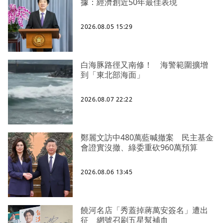
據：經濟創近50年最佳表現
2026.08.05 15:29
白海豚路徑又南修！ 海警範圍擴增
到「東北部海面」
2026.08.07 22:22
鄭麗文訪中480萬藍喊撤案 民主基金
會證實沒撤、綠委重砍960萬預算
2026.08.06 13:45
饒河名店「秀蓋掉蔣萬安簽名」遭出
征 網號召刷五星幫補血