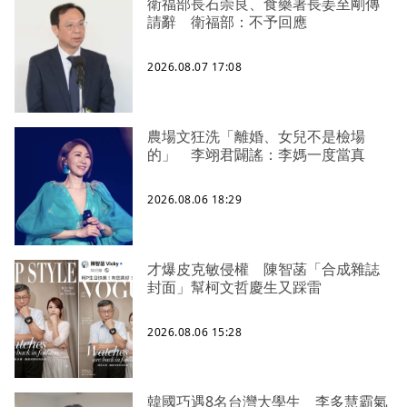
衛福部長石崇良、食藥署長姜至剛傳
請辭 衛福部：不予回應
2026.08.07 17:08
農場文狂洗「離婚、女兒不是檢場
的」 李翊君闢謠：李媽一度當真
2026.08.06 18:29
才爆皮克敏侵權 陳智菡「合成雜誌
封面」幫柯文哲慶生又踩雷
2026.08.06 15:28
韓國巧遇8名台灣大學生 李多慧霸氣