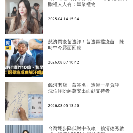
贈禮人人有：畢業禮物
2025.04.14 15:34
慈濟買疫苗遭詐！昔遭轟擋疫苗 陳
時中今露面回應
2026.08.07 10:42
饒河老店「蓋簽名」遭灌一星負評
沈伯洋盼蔣萬安出面勸支持者
2026.08.05 13:50
台灣逐步降低對中依賴 賴清德秀數