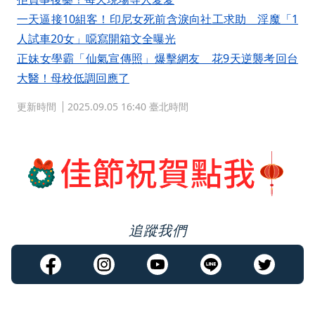
一天逼接10組客！印尼女死前含淚向社工求助 淫魔「1
人試車20女」噁寫開箱文全曝光
正妹女學霸「仙氣宣傳照」爆擊網友 花9天逆襲考回台
大醫！母校低調回應了
更新時間
2025.09.05 16:40 臺北時間
追蹤我們