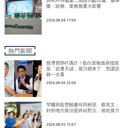
與AOP仲裁案二階段判斷出爐 藥華
藥：財務、業務無重大影響
2026.08.08 17:00
熱門新聞
慈濟買BNT遇詐！藍白昔嗆政府擋疫
苗「必遭天譴」迴力鏢來了 荒謬語
錄一次看
2026.08.06 22:06
罕曬與藍營饒慶玲同框照 蔡英文：
好的地方政治是終結對立、彼此接力
2026.08.05 15:07