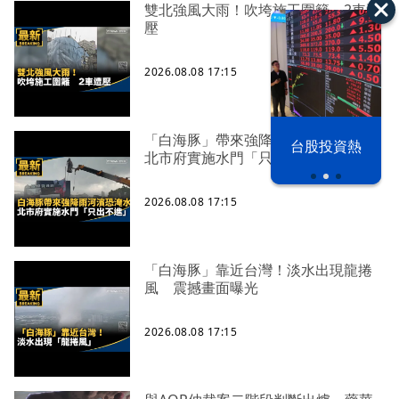
雙北強風大雨！吹垮施工圍籬 2車遭
壓
2026.08.08 17:15
「白海豚」帶來強降雨河濱恐淹水
漢光42演習
台股投資熱
北市府實施水門「只出不進」
2026.08.08 17:15
「白海豚」靠近台灣！淡水出現龍捲
風 震撼畫面曝光
2026.08.08 17:15