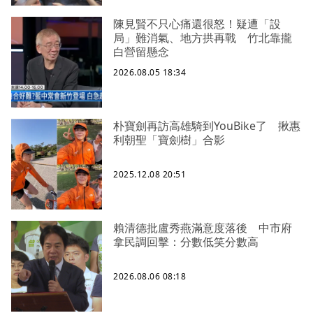
陳見賢不只心痛還很怒！疑遭「設
局」難消氣、地方拱再戰 竹北靠攏
白營留懸念
2026.08.05 18:34
朴寶劍再訪高雄騎到YouBike了 揪惠
利朝聖「寶劍樹」合影
2025.12.08 20:51
賴清德批盧秀燕滿意度落後 中市府
拿民調回擊：分數低笑分數高
2026.08.06 08:18