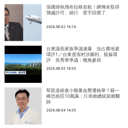
張國煒執飛布拉格首航！網傳未取得
飛越許可、繞行 星宇回應了
2026.08.02 16:16
台東議長家族爭議連爆 涉占農地避
環評1／台東度假村涉圖利、疑躲環
評 吳秀華爭議：概無參與
2026.08.05 18:55
幫凱道絕食小雞量血壓遭檢舉？蘇一
峰恐挨罰10萬諷：只准賴總統當賴醫
師
2026.08.04 14:35