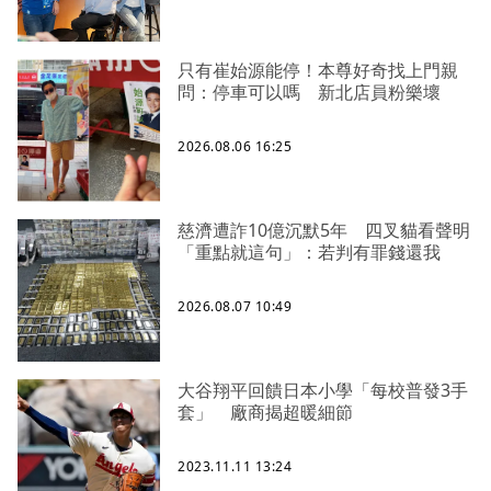
只有崔始源能停！本尊好奇找上門親
問：停車可以嗎 新北店員粉樂壞
2026.08.06 16:25
慈濟遭詐10億沉默5年 四叉貓看聲明
「重點就這句」：若判有罪錢還我
2026.08.07 10:49
大谷翔平回饋日本小學「每校普發3手
套」 廠商揭超暖細節
2023.11.11 13:24