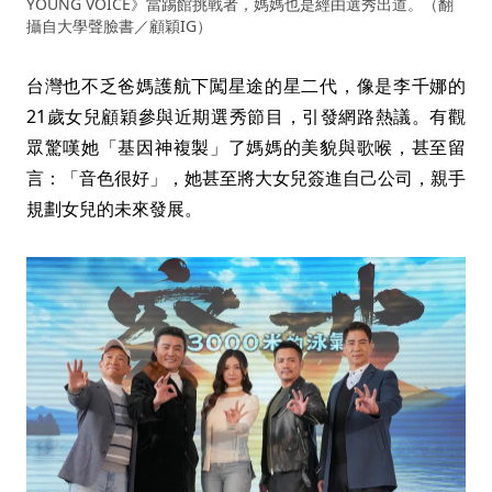
YOUNG VOICE》當踢館挑戰者，媽媽也是經由選秀出道。（翻
攝自大學聲臉書／顧穎IG）
台灣也不乏爸媽護航下闖星途的星二代，像是李千娜的
21歲女兒顧穎參與近期選秀節目，引發網路熱議。有觀
眾驚嘆她「基因神複製」了媽媽的美貌與歌喉，甚至留
言：「音色很好」，她甚至將大女兒簽進自己公司，親手
規劃女兒的未來發展。