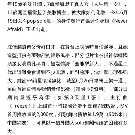
年19歲的沈佳潤，7歲就加盟了真人秀《人生第一次》，
13歲開直播當起了美妝博主，教大家如何化妝，今年6月
19日以K-pop solo歌手的身份發行首張迷你專輯《Never
Afraid》正式出道。
沈佳潤遺傳父母好口才，在舞台上表演時自信滿滿，且她
造型打扮有著強烈的韓系風格，部分照片還被指神似韓國
頂級女演員孔孝真，被媒體誇「全能型新人」。不過星二
代出道難免會遭到不少非議，面對惡評，沈佳潤心理很強
大，雖然EP銷量悽慘無比，截至6月26日專輯上架一週，
單曲首周實體專輯銷量僅65張（韓國H榜資料），部分日
期銷量近乎為零（如第3天僅1張）。主打曲
《Freeze！》上線首小時韓國音源平臺僅7個點贊，MV
首周播放量約2,000次，打歌舞台播放量1.9萬（90%來自
中國網友），可見以一個外國人solo獨闖韓娛的困難有多
大。