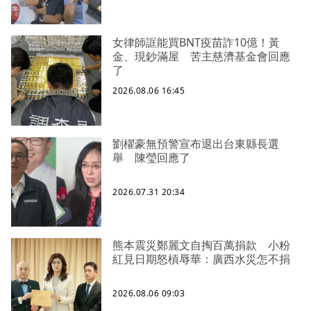
女律師誆能買BNT疫苗詐10億！黃
金、現鈔滿屋 苦主慈濟基金會回應
了
2026.08.06 16:45
劉櫂豪無預警宣布退出台東縣長選
舉 陳瑩回應了
2026.07.31 20:34
熊本震災鄭麗文自掏百萬捐款 小粉
紅見日期怒槓辱華：廣西水災怎不捐
2026.08.06 09:03