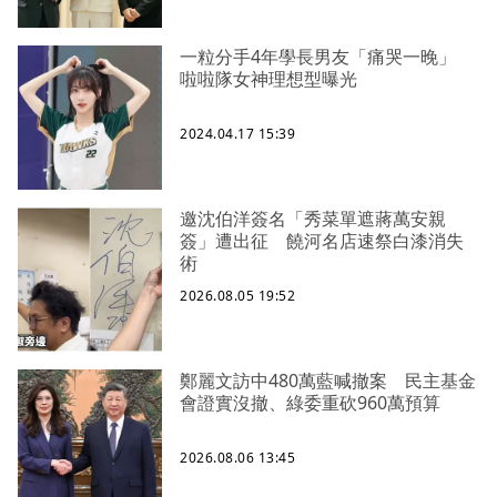
一粒分手4年學長男友「痛哭一晚」
啦啦隊女神理想型曝光
2024.04.17 15:39
邀沈伯洋簽名「秀菜單遮蔣萬安親
簽」遭出征 饒河名店速祭白漆消失
術
2026.08.05 19:52
鄭麗文訪中480萬藍喊撤案 民主基金
會證實沒撤、綠委重砍960萬預算
2026.08.06 13:45