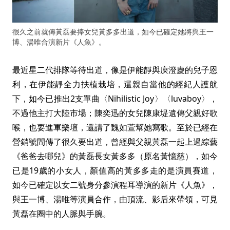
很久之前就傳黃磊要捧女兒黃多多出道，如今已確定她將與王一
博、湯唯合演新片《人魚》。
最近星二代排隊等待出道，像是伊能靜與庾澄慶的兒子恩
利，在伊能靜全力扶植栽培，還親自當他的經紀人護航
下，如今已推出2支單曲〈Nihilistic Joy〉〈luvaboy〉，
不過他主打大陸市場；陳奕迅的女兒陳康堤遺傳父親好歌
喉，也要進軍樂壇，還請了魏如萱幫她寫歌。至於已經在
營銷號間傳了很久要出道，曾經與父親黃磊一起上過綜藝
《爸爸去哪兒》的黃磊長女黃多多（原名黃憶慈），如今
已是19歲的小女人，顏值高的黃多多走的是演員賽道，
如今已確定以女二號身分參演程耳導演的新片《人魚》，
與王一博、湯唯等演員合作，由頂流、影后來帶領，可見
黃磊在圈中的人脈與手腕。