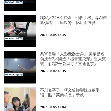
獨家／24H不打烊「回收手機」靠AI精
算價格！ 民眾驚：比店面划算
2026.08.05 18:45
共軍首曝「人形機器士兵」 美罕點名
勿擾台2／國造「極音速飛彈」重大突
破 射程2千公里可「直通北京」
2026.08.02 18:35
不刻名字了！柯文哲卸腳鐐改戴手
環 貼「萊爾校長」示威
2026.08.05 12:04