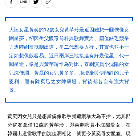
大陸女星黃奕的12歲女兒黃芊玲最近因雖想一圓偶像女
團星夢，卻因生父販毒前科與歌舞實力、顏值缺乏競爭
力遭陸網友抵制出道，星二代想要入行，其實也並不一
定如想像般容易。近日兩岸三地接連有好幾位星二代一
闖星途，像是與黃芊玲恰為對比，喜劇演員小沈陽的女
兒沈佳潤、黃磊的女兒黃多多、庾澄慶與伊能靜的兒子
恩利，還有陳奕迅之女陳康堤，背後都各自有強大背
景。
黃奕因女兒只是想當偶像歌手就遭網暴大為不捨，尤其部
分網友拿僅12歲的黃芊玲，與喜劇演員小沈陽愛女，在
韓國出道當歌手的沈佳潤相比，就更令黃奕母女尷尬。現