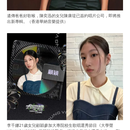
遺傳爸爸好歌喉，陳奕迅的女兒陳康堤已簽約唱片公司，即將推
出新專輯。（香港華納音樂提供）
李千娜21歲女兒顧穎參加大專院校生歌唱選秀節目《大學聲