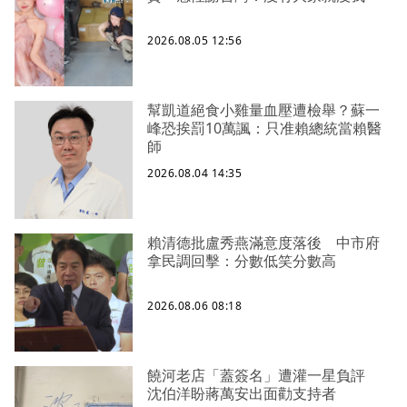
2026.08.05 12:56
幫凱道絕食小雞量血壓遭檢舉？蘇一
峰恐挨罰10萬諷：只准賴總統當賴醫
師
2026.08.04 14:35
賴清德批盧秀燕滿意度落後 中市府
拿民調回擊：分數低笑分數高
2026.08.06 08:18
饒河老店「蓋簽名」遭灌一星負評
沈伯洋盼蔣萬安出面勸支持者