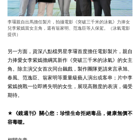
李㼈親自出馬擔任製片，拍攝電影《突破三千米的泳氣》力捧女
兒李紫嫣當女主角，還有翁家明、范逸臣等人保駕。（泳氣電影
提供）
另一方面，資深八點檔男星李㼈首度擔任電影製片，親自
力捧愛女李紫嫣擔綱其新作《突破三千米的泳氣》的女主
角。除主演父女首次同台飆戲，製作團隊更請來言承旭、
春風、范逸臣、翁家明等重量級藝人演出或客串；片中李
紫嫣挑戰一位即將失明的女生，展現高難度的表演，備受
期待。
★《鏡週刊》關心您：珍惜生命拒絕毒品，健康無價不
容毒噬。