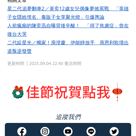
相關文章
星二代追夢翻車2／黃奕12歲女兒偶像夢掀罵戰 「英雄
子女隱姓埋名、毒販子女享聚光燈」引爆輿論
人前瘋癲的陳奕迅自曝背後辛酸！ 「得了焦慮症」曾在
後台大哭
二代綻星光／獨家！庾澄慶、伊能靜放手 庾恩利歌壇出
道叛逆發聲
更新時間
2025.09.04 22:40 臺北時間
追蹤我們