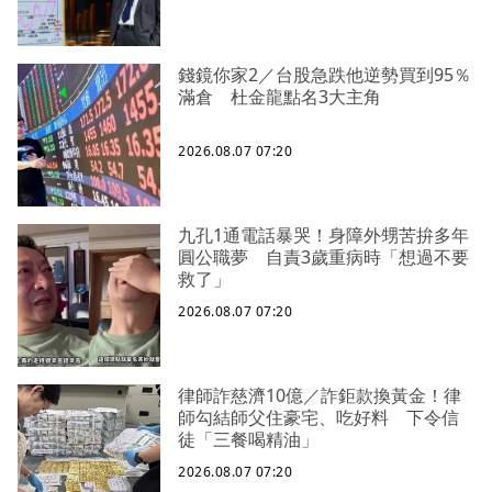
錢鏡你家2／台股急跌他逆勢買到95％
滿倉 杜金龍點名3大主角
2026.08.07 07:20
九孔1通電話暴哭！身障外甥苦拚多年
圓公職夢 自責3歲重病時「想過不要
救了」
2026.08.07 07:20
律師詐慈濟10億／詐鉅款換黃金！律
師勾結師父住豪宅、吃好料 下令信
徒「三餐喝精油」
2026.08.07 07:20