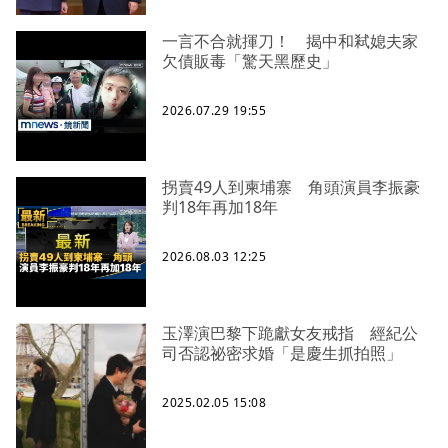
一言不合就揮刀！ 揭中和弒媳夫家
欠債販毒「驚天黑歷史」
2026.07.29 19:55
拐賣49人到柬埔寨 角頭演員李振豪
判18年再加18年
2026.08.03 12:25
玉澤演巴黎下跪獻女友戒指 經紀公
司否認祕密求婚「是慶生抓拍照」
2025.02.05 15:08