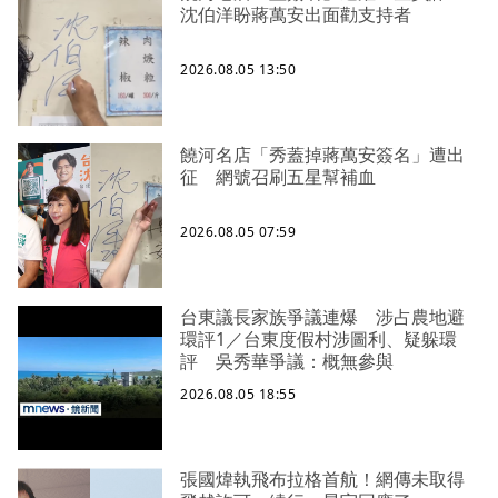
沈伯洋盼蔣萬安出面勸支持者
2026.08.05 13:50
饒河名店「秀蓋掉蔣萬安簽名」遭出
征 網號召刷五星幫補血
2026.08.05 07:59
台東議長家族爭議連爆 涉占農地避
環評1／台東度假村涉圖利、疑躲環
評 吳秀華爭議：概無參與
2026.08.05 18:55
張國煒執飛布拉格首航！網傳未取得