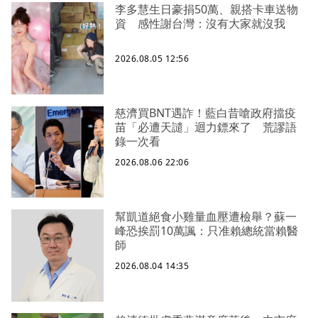
李多慧生日豪捐50萬、親搭卡車送物
資 感性謝台灣：沒有大家就沒我
2026.08.05 12:56
慈濟買BNT遇詐！藍白昔嗆政府擋疫
苗「必遭天譴」迴力鏢來了 荒謬語
錄一次看
2026.08.06 22:06
幫凱道絕食小雞量血壓遭檢舉？蘇一
峰恐挨罰10萬諷：只准賴總統當賴醫
師
2026.08.04 14:35