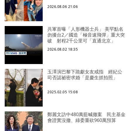
2026.08.06 21:06
共軍首曝「人形機器士兵」 美罕點名
勿擾台2／國造「極音速飛彈」重大突
破 射程2千公里可「直通北京」
2026.08.02 18:35
玉澤演巴黎下跪獻女友戒指 經紀公
司否認祕密求婚「是慶生抓拍照」
2025.02.05 15:08
鄭麗文訪中480萬藍喊撤案 民主基金
會證實沒撤、綠委重砍960萬預算