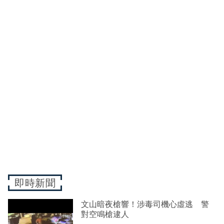
即時新聞
文山暗夜槍響！涉毒司機心虛逃 警
對空鳴槍逮人