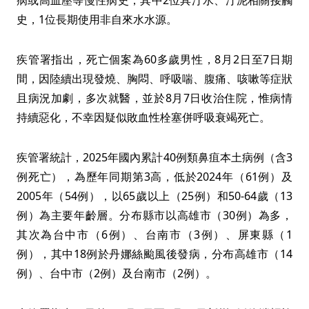
史，1位長期使用非自來水水源。
疾管署指出，死亡個案為60多歲男性，8月2日至7日期
間，因陸續出現發燒、胸悶、呼吸喘、腹痛、咳嗽等症狀
且病況加劇，多次就醫，並於8月7日收治住院，惟病情
持續惡化，不幸因疑似敗血性栓塞併呼吸衰竭死亡。
疾管署統計，2025年國內累計40例類鼻疽本土病例（含3
例死亡），為歷年同期第3高，低於2024年（61例）及
2005年（54例），以65歲以上（25例）和50-64歲（13
例）為主要年齡層。分布縣市以高雄市（30例）為多，
其次為台中市（6例）、台南市（3例）、屏東縣（1
例），其中18例於丹娜絲颱風後發病，分布高雄市（14
例）、台中市（2例）及台南市（2例）。