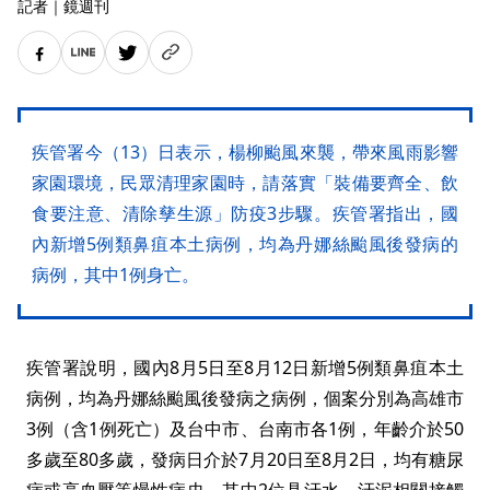
記者
｜
鏡週刊
疾管署今（13）日表示，楊柳颱風來襲，帶來風雨影響
家園環境，民眾清理家園時，請落實「裝備要齊全、飲
食要注意、清除孳生源」防疫3步驟。疾管署指出，國
內新增5例類鼻疽本土病例，均為丹娜絲颱風後發病的
病例，其中1例身亡。
疾管署說明，國內8月5日至8月12日新增5例類鼻疽本土
病例，均為丹娜絲颱風後發病之病例，個案分別為高雄市
3例（含1例死亡）及台中市、台南市各1例，年齡介於50
多歲至80多歲，發病日介於7月20日至8月2日，均有糖尿
病或高血壓等慢性病史，其中2位具汙水、汙泥相關接觸