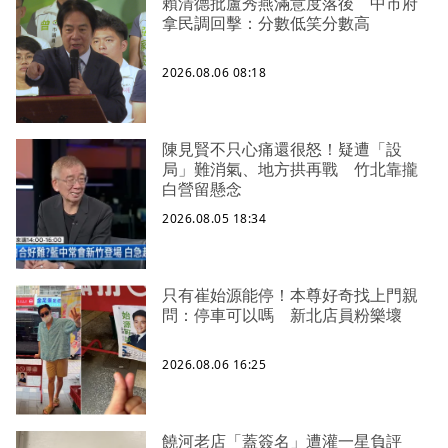
賴清德批盧秀燕滿意度落後 中市府
拿民調回擊：分數低笑分數高
2026.08.06 08:18
陳見賢不只心痛還很怒！疑遭「設
局」難消氣、地方拱再戰 竹北靠攏
白營留懸念
2026.08.05 18:34
只有崔始源能停！本尊好奇找上門親
問：停車可以嗎 新北店員粉樂壞
2026.08.06 16:25
饒河老店「蓋簽名」遭灌一星負評