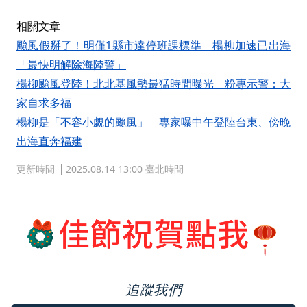
相關文章
颱風假掰了！明僅1縣市達停班課標準 楊柳加速已出海
「最快明解除海陸警」
楊柳颱風登陸！北北基風勢最猛時間曝光 粉專示警：大
家自求多福
楊柳是「不容小覷的颱風」 專家曝中午登陸台東、傍晚
出海直奔福建
更新時間
2025.08.14 13:00 臺北時間
追蹤我們