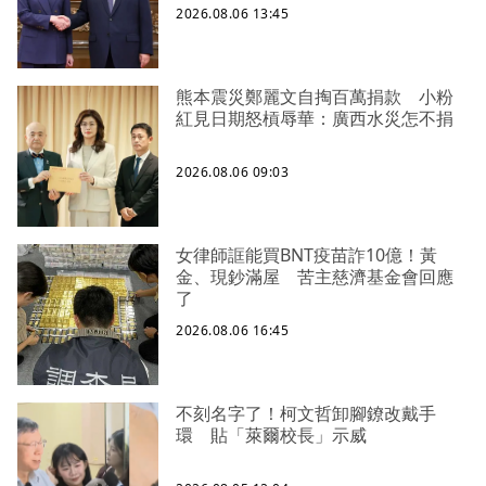
2026.08.06 13:45
熊本震災鄭麗文自掏百萬捐款 小粉
紅見日期怒槓辱華：廣西水災怎不捐
2026.08.06 09:03
女律師誆能買BNT疫苗詐10億！黃
金、現鈔滿屋 苦主慈濟基金會回應
了
2026.08.06 16:45
不刻名字了！柯文哲卸腳鐐改戴手
環 貼「萊爾校長」示威