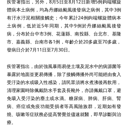
疾管署指出，另外，8月5日至8月12日新增5例鉤端螺旋
體病本土病例，均為丹娜絲颱風後發病之病例，其中3例
有汙水汙泥相關接觸史；今年累計24例鉤端螺旋體病本
土病例，低於近5年同期，其中9例於丹娜絲颱風後發
病，分布於台中市3例、花蓮縣、南投縣、台北市、基隆
市、嘉義縣、台南市各1例，年齡介於20多歲至70多歲，
發病日介於7月11日至7月30日。
疾管署指出，由於強風暴雨易使土壤及泥水中的病源菌等
暴露於地面並更易傳播，除了接觸傳播外尚可能經由食入
受汙染的水或吸入性感染，請民眾須將水煮沸後再飲用，
清理家園時除佩戴防水手套及長靴外，亦請佩戴口罩，避
免吸入受汙染的塵土或水滴。糖尿病、肺病、肝病、腎
病、癌症或免疫功能受損者等高風險族群，近期如有發
燒、咳嗽等症狀務必提高警覺並儘速就醫，即早診斷與治
療。