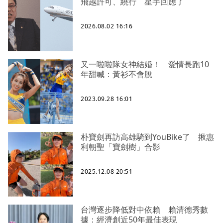
飛越許可、繞行 星宇回應了
2026.08.02 16:16
又一啦啦隊女神結婚！ 愛情長跑10
年甜喊：黃衫不會脫
2023.09.28 16:01
朴寶劍再訪高雄騎到YouBike了 揪惠
利朝聖「寶劍樹」合影
2025.12.08 20:51
台灣逐步降低對中依賴 賴清德秀數
據：經濟創近50年最佳表現