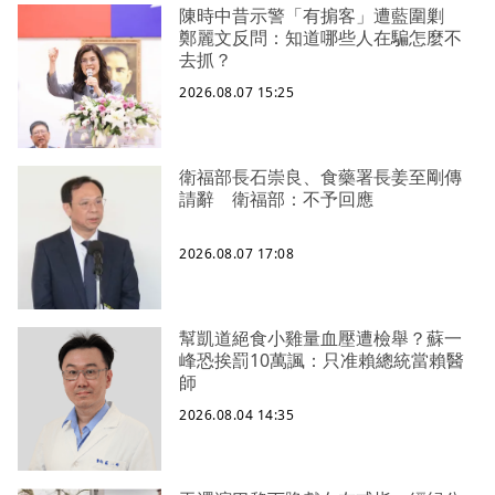
陳時中昔示警「有掮客」遭藍圍剿
鄭麗文反問：知道哪些人在騙怎麼不
去抓？
2026.08.07 15:25
衛福部長石崇良、食藥署長姜至剛傳
請辭 衛福部：不予回應
2026.08.07 17:08
幫凱道絕食小雞量血壓遭檢舉？蘇一
峰恐挨罰10萬諷：只准賴總統當賴醫
師
2026.08.04 14:35