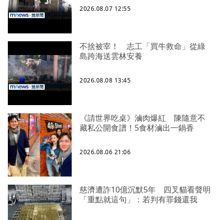
2026.08.07 12:55
不捨被宰！ 志工「買牛救命」從綠
島跨海送雲林安養
2026.08.08 13:45
《請世界吃桌》滷肉爆紅 陳隨意不
藏私公開食譜！5食材滷出一鍋香
2026.08.06 21:06
慈濟遭詐10億沉默5年 四叉貓看聲明
「重點就這句」：若判有罪錢還我