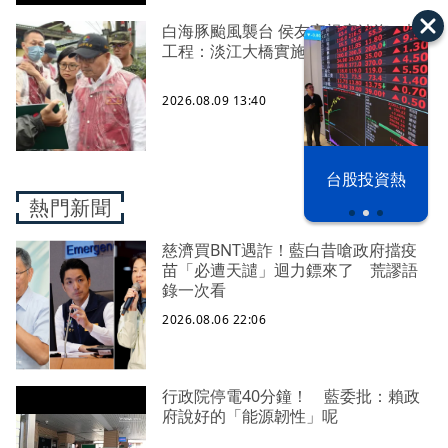
白海豚颱風襲台 侯友宜視察淡海二期
工程：淡江大橋實施管制
2026.08.09 13:40
漢光42演習
台股投資熱
熱門新聞
慈濟買BNT遇詐！藍白昔嗆政府擋疫
苗「必遭天譴」迴力鏢來了 荒謬語
錄一次看
2026.08.06 22:06
行政院停電40分鐘！ 藍委批：賴政
府說好的「能源韌性」呢