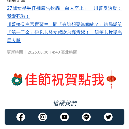
相關文章
27歲女星牛仔褲廣告挨轟「白人至上」 川普反誇爆：
我愛死啦！
川普接見白宮實習生 問「有誰想要當總統？」結局爆笑
「第一千金」伊凡卡發文感謝台裔貴婦！ 親筆卡片曝光
展人脈
更新時間
2025.08.06 14:40 臺北時間
追蹤我們