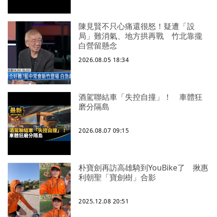
陳見賢不只心痛還很怒！疑遭「設
局」難消氣、地方拱再戰 竹北靠攏
白營留懸念
2026.08.05 18:34
酒駕聯結車「失控自撞」！ 車體狂
磨分隔島
2026.08.07 09:15
朴寶劍再訪高雄騎到YouBike了 揪惠
利朝聖「寶劍樹」合影
2025.12.08 20:51