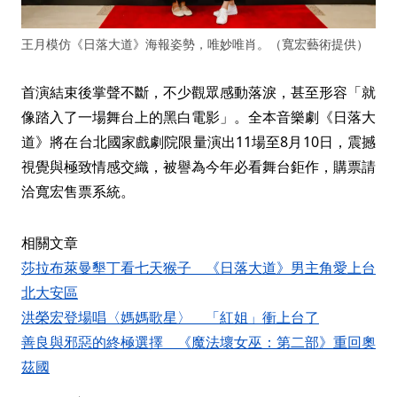
王月模仿《日落大道》海報姿勢，唯妙唯肖。（寬宏藝術提供）
首演結束後掌聲不斷，不少觀眾感動落淚，甚至形容「就
像踏入了一場舞台上的黑白電影」。全本音樂劇《日落大
道》將在台北國家戲劇院限量演出11場至8月10日，震撼
視覺與極致情感交織，被譽為今年必看舞台鉅作，購票請
洽寬宏售票系統。
相關文章
莎拉布萊曼墾丁看七天猴子 《日落大道》男主角愛上台
北大安區
洪榮宏登場唱〈媽媽歌星〉 「紅姐」衝上台了
善良與邪惡的終極選擇 《魔法壞女巫：第二部》重回奧
茲國