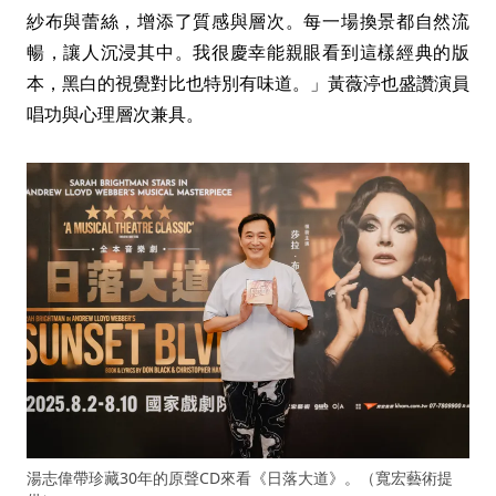
紗布與蕾絲，增添了質感與層次。每一場換景都自然流
暢，讓人沉浸其中。我很慶幸能親眼看到這樣經典的版
本，黑白的視覺對比也特別有味道。」黃薇渟也盛讚演員
唱功與心理層次兼具。
湯志偉帶珍藏30年的原聲CD來看《日落大道》。（寬宏藝術提