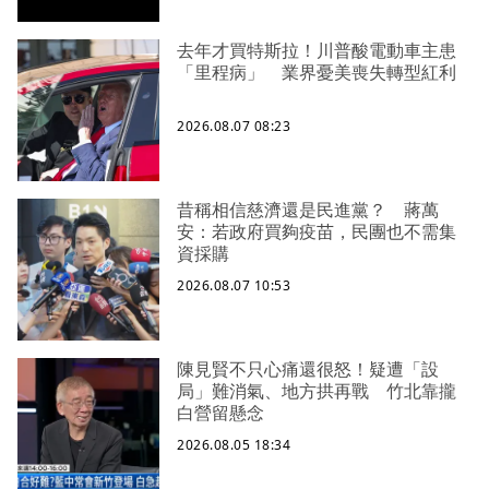
去年才買特斯拉！川普酸電動車主患
「里程病」 業界憂美喪失轉型紅利
2026.08.07 08:23
昔稱相信慈濟還是民進黨？ 蔣萬
安：若政府買夠疫苗，民團也不需集
資採購
2026.08.07 10:53
陳見賢不只心痛還很怒！疑遭「設
局」難消氣、地方拱再戰 竹北靠攏
白營留懸念
2026.08.05 18:34