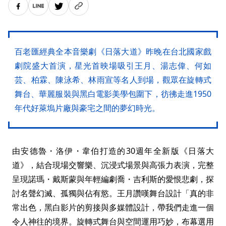
百老匯經典全本音樂劇《日落大道》昨晚在台北國家戲
劇院盛大首演，星光首映場吸引王月、湯志偉、何如
芸、柏霖、陳泳希、林雨宣等名人到場，觀眾在旋轉式
舞台、華麗服裝與黑白電影美學包圍下，彷彿走進1950
年代好萊塢片廠與豪宅之間的夢幻時光。
由安德魯・洛伊・韋伯打造的30週年全新版《日落大
道》，結合現場交響樂、沉浸式場景與高張力表演，完整
呈現諾瑪・戴斯蒙與年輕編劇喬・吉利斯的愛恨悲劇，探
討名聲幻滅、孤獨與佔有慾。王月讚嘆舞台設計「真的非
常出色，黑白影片的剪接與多媒體設計，帶我們走進一個
令人神往的境界。旋轉式舞台與空間運用巧妙，布幕選用