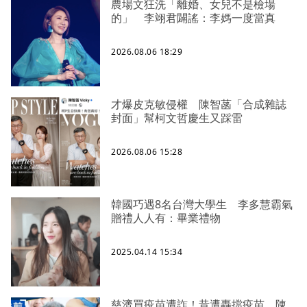
農場文狂洗「離婚、女兒不是檢場
的」 李翊君闢謠：李媽一度當真
2026.08.06 18:29
才爆皮克敏侵權 陳智菡「合成雜誌
封面」幫柯文哲慶生又踩雷
2026.08.06 15:28
韓國巧遇8名台灣大學生 李多慧霸氣
贈禮人人有：畢業禮物
2025.04.14 15:34
慈濟買疫苗遭詐！昔遭轟擋疫苗 陳