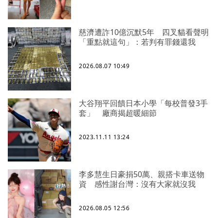
慈濟遭詐10億沉默5年 四叉貓看聲明
「重點就這句」：若判有罪錢還我
2026.08.07 10:49
大谷翔平回饋日本小學「每校普發3手
套」 廠商揭超暖細節
2023.11.11 13:24
李多慧生日豪捐50萬、親搭卡車送物
資 感性謝台灣：沒有大家就沒我
2026.08.05 12:56