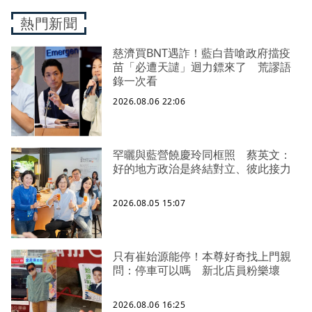
熱門新聞
慈濟買BNT遇詐！藍白昔嗆政府擋疫
苗「必遭天譴」迴力鏢來了 荒謬語
錄一次看
2026.08.06 22:06
罕曬與藍營饒慶玲同框照 蔡英文：
好的地方政治是終結對立、彼此接力
2026.08.05 15:07
只有崔始源能停！本尊好奇找上門親
問：停車可以嗎 新北店員粉樂壞
2026.08.06 16:25