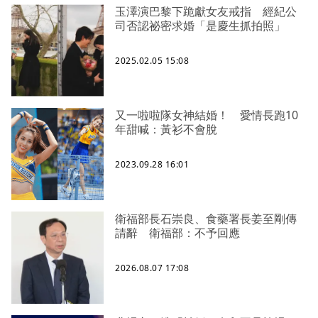
玉澤演巴黎下跪獻女友戒指 經紀公
司否認祕密求婚「是慶生抓拍照」
2025.02.05 15:08
又一啦啦隊女神結婚！ 愛情長跑10
年甜喊：黃衫不會脫
2023.09.28 16:01
衛福部長石崇良、食藥署長姜至剛傳
請辭 衛福部：不予回應
2026.08.07 17:08