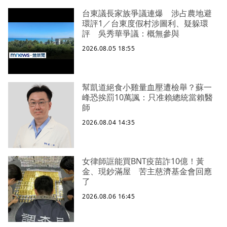
台東議長家族爭議連爆 涉占農地避
環評1／台東度假村涉圖利、疑躲環
評 吳秀華爭議：概無參與
2026.08.05 18:55
幫凱道絕食小雞量血壓遭檢舉？蘇一
峰恐挨罰10萬諷：只准賴總統當賴醫
師
2026.08.04 14:35
女律師誆能買BNT疫苗詐10億！黃
金、現鈔滿屋 苦主慈濟基金會回應
了
2026.08.06 16:45