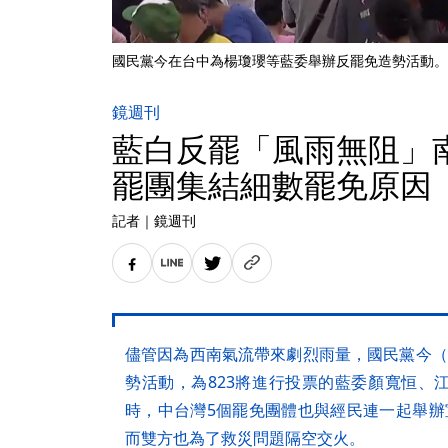
國民黨今在台中為楊瓊瓔等藍委舉辦反罷免造勢活動。
鏡週刊
藍白反罷「風雨無阻」
罷團集結細數罷免原因
記者
｜
鏡週刊
儘管因為西南氣流帶來劇烈雨量，國民黨今（
勢活動，為823將進行投票的藍委顏寬恒、
時，中台灣5個罷免團體也與經民連一起舉辦
而雙方也為了救災問題隔空交火。