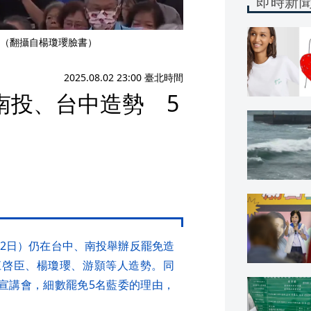
即時新
（翻攝自楊瓊瓔臉書）
2025.08.02 23:00 臺北時間
南投、台中造勢 5
2日）仍在台中、南投舉辦反罷免造
江啓臣、楊瓊瓔、游顥等人造勢。同
宣講會，細數罷免5名藍委的理由，