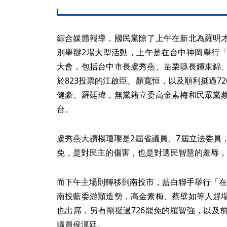
綜合媒體報導，國民黨除了上午在新北為羅明
別舉辦2場大型活動，上午是在台中神岡舉行
大會，包括台中市長盧秀燕、苗栗縣長鍾東錦
於823投票的江啟臣、顏寬恒，以及順利挺過7
健豪、羅廷瑋，無黨籍立委高金素梅和民眾黨
台。
盧秀燕大讚楊瓊瓔是2屆省議員、7屆立法委員
免，是對民主的傷害，也是對選民智慧的羞辱，
而下午主場則轉移到南投市，藍白聯手舉行「在
南投藍委游顥造勢，高金素梅、蔡壁如等人趕
也出席，另有剛挺過726罷免的羅智強，以及
議員侯漢廷。