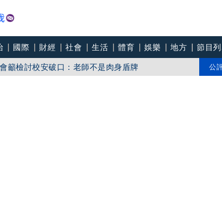
治
國際
財經
社會
生活
體育
娛樂
地方
節目列
會籲檢討校安破口：老師不是肉身盾牌
處前夫」3個月就閃婚
公
放針孔「小孩也受害」