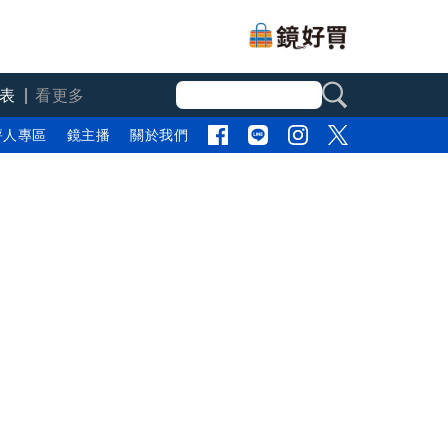
表
看更多
評人專區
鏡主播
關於我們