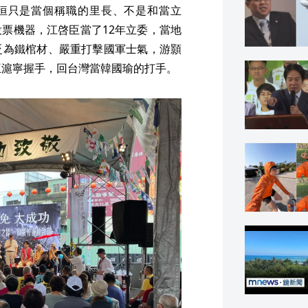
但中央不肯認帳，影響地方的建設和福
更危險，呼籲大家不要因為726成功就鬆
體今也和經民連一起在台中潭子舉行
邀請到聯電創辦人曹興誠與罷團們一起
恒只是當個稱職的里長、不是和當立
票機器，江啓臣當了12年立委，當地
貶為鐵棺材、嚴重打擊國軍士氣，游顥
王滬寧握手，回台灣當韓國瑜的打手。