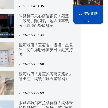
2026.08.04 14:35
漢光42演習
台股投資熱
陳見賢不只心痛還很怒！疑遭
「設局」難消氣、地方拱再戰
竹北靠攏白營留懸念
2026.08.05 18:34
饒河老店「蓋簽名」遭灌一星負
評 沈伯洋盼蔣萬安出面勸支持
者
2026.08.05 13:50
饒河名店「秀蓋掉蔣萬安簽名」
遭出征 網號召刷五星幫補血
2026.08.05 07:59
張國煒執飛布拉格首航！網傳未
取得飛越許可、繞行 星宇回應