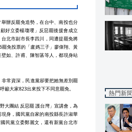
才舉辦反罷免造勢，在台中、南投也分
「顧好立委楊瓊瓔」反惡罷後援會成立
、台北市副市長李四川，同遭提罷免將
26罷免投票的「盧媽三子」廖偉翔、黃
蔡壁如、許甫、陳智菡等人，都現身站
，非常資深，民進黨卻要把她無差別罷
呼籲大家823出來投下不同意罷免。
熱門新
野大團結 反惡罷 護台灣」宣講會，為
場現身，國民黨自家的南投縣長許淑華
前國民黨立委鄭麗文，還有新黨台北市