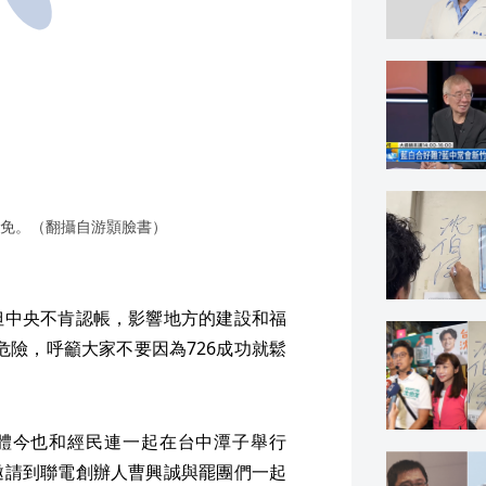
免。（翻攝自游顥臉書）