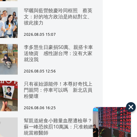
罕曬與藍營饒慶玲同框照 蔡英
文：好的地方政治是終結對立、
彼此接力
2026.08.05 15:07
李多慧生日豪捐50萬、親搭卡車
送物資 感性謝台灣：沒有大家
就沒我
2026.08.05 12:56
只有崔始源能停！本尊好奇找上
門親問：停車可以嗎 新北店員
粉樂壞
2026.08.06 16:25
幫凱道絕食小雞量血壓遭檢舉？
蘇一峰恐挨罰10萬諷：只准賴總
統當賴醫師