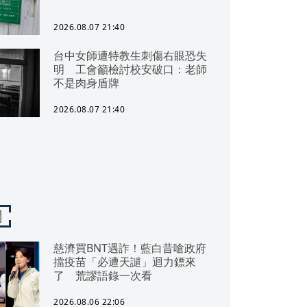
2026.08.07 21:40
台中女師遭特教生刺傷右眼恐失
明 工會籲檢討校安破口：老師
不是肉身盾牌
2026.08.07 21:40
聞
慈濟買BNT遇詐！藍白昔嗆政府
擋疫苗「必遭天譴」迴力鏢來
了 荒謬語錄一次看
2026.08.06 22:06