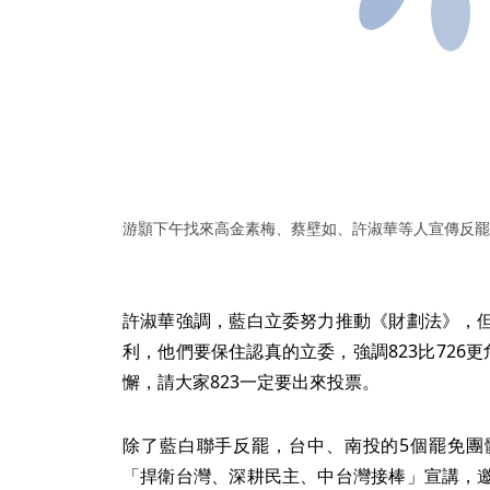
游顥下午找來高金素梅、蔡壁如、許淑華等人宣傳反罷