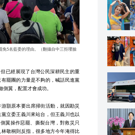
罷免5名藍委的理由。（翻攝自中三拒瓔臉
，但已經展現了台灣公民深耕民主的重