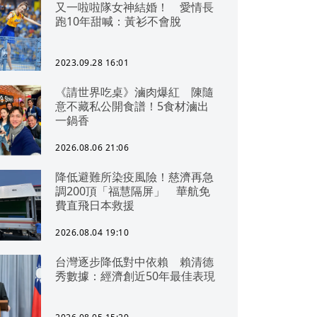
又一啦啦隊女神結婚！ 愛情長
跑10年甜喊：黃衫不會脫
2023.09.28 16:01
《請世界吃桌》滷肉爆紅 陳隨
意不藏私公開食譜！5食材滷出
一鍋香
2026.08.06 21:06
降低避難所染疫風險！慈濟再急
調200頂「福慧隔屏」 華航免
費直飛日本救援
2026.08.04 19:10
台灣逐步降低對中依賴 賴清德
秀數據：經濟創近50年最佳表現