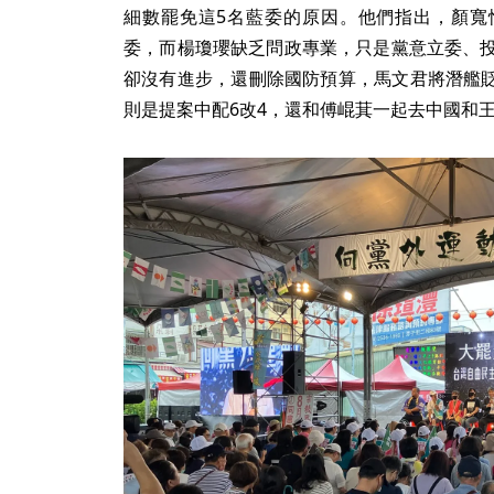
許淑華強調，藍白立委努力推動《財劃法》，
利，他們要保住認真的立委，強調823比726
懈，請大家823一定要出來投票。
除了藍白聯手反罷，台中、南投的5個罷免團
「捍衛台灣、深耕民主、中台灣接棒」宣講，
細數罷免這5名藍委的原因。他們指出，顏寬
委，而楊瓊瓔缺乏問政專業，只是黨意立委、投
卻沒有進步，還刪除國防預算，馬文君將潛艦
則是提案中配6改4，還和傅崐萁一起去中國和