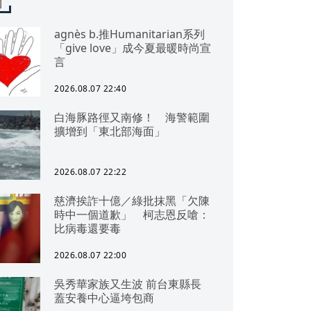
聞
agnès b.推Humanitarian系列
「give love」成今夏最暖時尚宣
言
2026.08.07 22:40
白海豚路徑又南修！ 海警範圍
擴增到「東北部海面」
2026.08.07 22:22
慈濟挨詐十億／綠批抹黑「欠陳
時中一個道歉」 柯志恩反嗆：
比病毒還要毒
2026.08.07 22:00
吳秀華家族又生波 前台東縣長
蓋安養中心逼垮包商