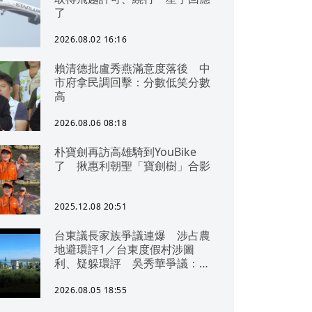
了
2026.08.02 16:16
賴清德批盧秀燕滿意度落後 中
市府拿民調回擊：分數低笑分數
高
2026.08.06 08:18
朴寶劍再訪高雄騎到YouBike
了 揪惠利朝聖「寶劍樹」合影
2025.12.08 20:51
台東議長家族爭議連爆 涉占農
地避環評1／台東度假村涉圖
利、疑躲環評 吳秀華爭議：概
無參與
2026.08.05 18:55