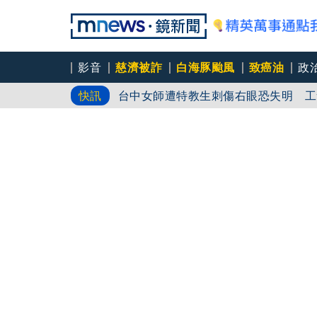
影音
慈濟被詐
白海豚颱風
致癌油
政
台中女師遭特教生刺傷右眼恐失明 工
快訊
姜厚任女友用舊姓嫁過人 交往「農業
台鐵司機竟是偷拍狼 車站廁所、農場