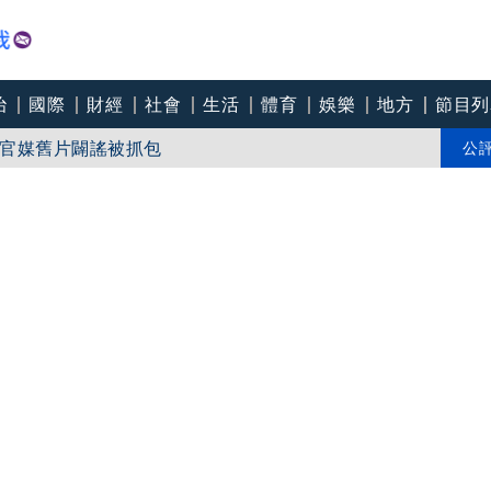
治
國際
財經
社會
生活
體育
娛樂
地方
節目列
官媒舊片闢謠被抓包
「關鍵礦產」供應鏈
公
險重飛、轉降