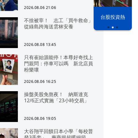
2026.08.06 21:06
漢光42演習
台股投資熱
不捨被宰！ 志工「買牛救命」
從綠島跨海送雲林安養
2026.08.08 13:45
只有崔始源能停！本尊好奇找上
門親問：停車可以嗎 新北店員
粉樂壞
2026.08.06 16:25
操盤美股免熬夜！ 納斯達克
12/6正式實施「23小時交易」
2026.08.06 19:05
大谷翔平回饋日本小學「每校普
發3手套」 廠商揭超暖細節