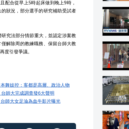
，且配合從早上5時起床做到晚上9時，
血的狀況，部分選手的研究補助受試者
體研究法部分情節重大，並認定涉案教
方僅解除周的教練職務、保留台師大教
再度引發爭議。
日本舞妓控：客都是高層、政治人物
 台師大完成調查發6大聲明
 台師大女足淪為血牛影片曝光