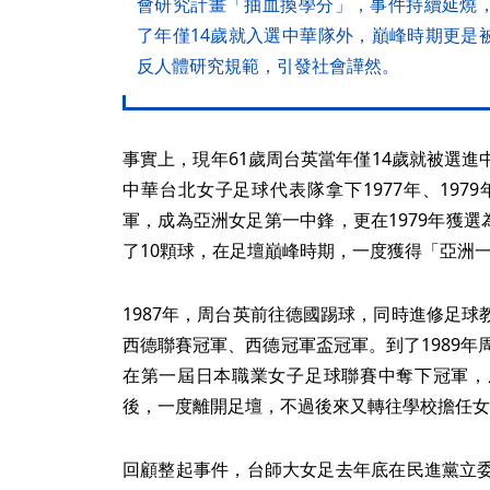
會研究計畫「抽血換學分」，事件持續延燒
了年僅14歲就入選中華隊外，巔峰時期更是
反人體研究規範，引發社會譁然。
事實上，現年61歲周台英當年僅14歲就被選
中華台北女子足球代表隊拿下1977年、197
軍，成為亞洲女足第一中鋒，更在1979年獲選
了10顆球，在足壇巔峰時期，一度獲得「亞洲
1987年，周台英前往德國踢球，同時進修足
西德聯賽冠軍、西德冠軍盃冠軍。到了1989年
在第一屆日本職業女子足球聯賽中奪下冠軍，
後，一度離開足壇，不過後來又轉往學校擔任女
回顧整起事件，台師大女足去年底在民進黨立