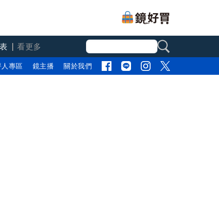
表
看更多
評人專區
鏡主播
關於我們