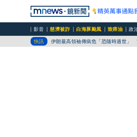
影音
慈濟被詐
白海豚颱風
致癌油
政
伊朗最高領袖傳病危「恐隨時過世」 
快訊
9月川習會前先出招！ 美國鉅額投資
颱風攪局亂航班起降 多班機遇側風驚