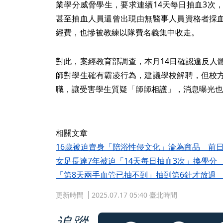
業學分威脅學生，要求連續14天每日抽血3次
甚至抽血人員還曾出現由無醫事人員資格者採
經費，也慘被教練以隊費名義集中收走。
對此，案經教育部調查，本月14日確認違反人
師對學生確有霸凌行為，建議學校解聘，但校
職，讓受害學生質疑「師師相護」，消息曝光也
相關文章
16歲被迫賣身「陪浴性侵文化」淪為商品 前
女足長達7年被迫「14天每日抽血3次」換學分
「第8天兩手血管已抽不到」抽到第6針才放過
更新時間
2025.07.17 05:40 臺北時間
追蹤