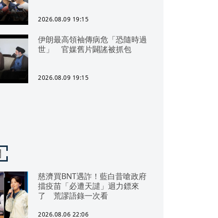
2026.08.09 19:15
伊朗最高領袖傳病危「恐隨時過
世」 官媒舊片闢謠被抓包
2026.08.09 19:15
聞
慈濟買BNT遇詐！藍白昔嗆政府
擋疫苗「必遭天譴」迴力鏢來
了 荒謬語錄一次看
2026.08.06 22:06