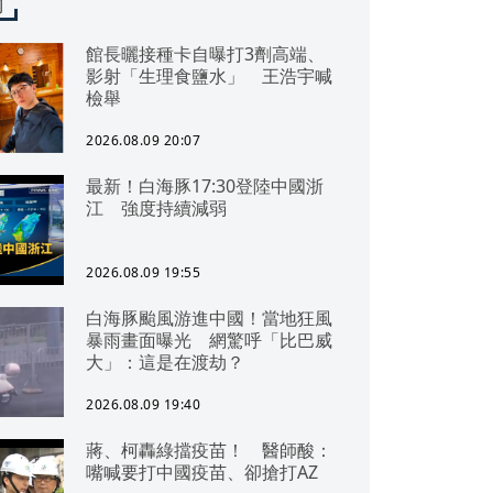
聞
館長曬接種卡自曝打3劑高端、
影射「生理食鹽水」 王浩宇喊
檢舉
2026.08.09 20:07
最新！白海豚17:30登陸中國浙
江 強度持續減弱
2026.08.09 19:55
白海豚颱風游進中國！當地狂風
暴雨畫面曝光 網驚呼「比巴威
大」：這是在渡劫？
2026.08.09 19:40
蔣、柯轟綠擋疫苗！ 醫師酸：
嘴喊要打中國疫苗、卻搶打AZ