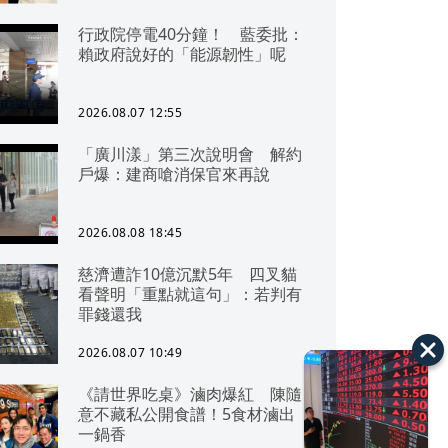
行政院停電40分鐘！ 藍委批：
賴政府說好的「能源韌性」呢
2026.08.07 12:55
「廣川漾」第三次說明會 解約
戶爆：建商嗆消保官來再說
2026.08.08 18:45
慈濟遭詐10億沉默5年 四叉貓
看聲明「重點就這句」：若判有
罪錢還我
2026.08.07 10:49
《請世界吃桌》滷肉爆紅 陳隨
意不藏私公開食譜！5食材滷出
一鍋香