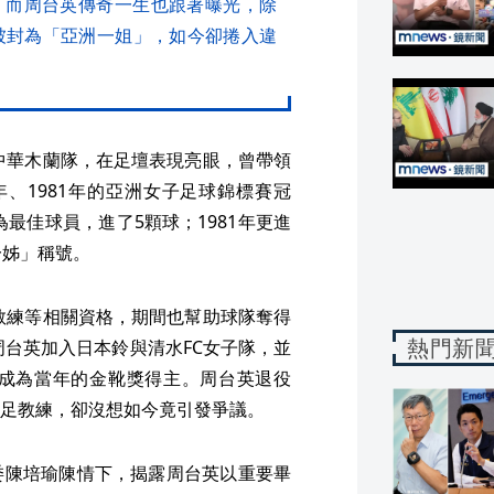
，而周台英傳奇一生也跟著曝光，除
被封為「亞洲一姐」，如今卻捲入違
進中華木蘭隊，在足壇表現亮眼，曾帶領
9年、1981年的亞洲女子足球錦標賽冠
為最佳球員，進了5顆球；1981年更進
一姊」稱號。
球教練等相關資格，期間也幫助球隊奪得
熱門新
周台英加入日本鈴與清水FC女子隊，並
成為當年的金靴獎得主。周台英退役
足教練，卻沒想如今竟引發爭議。
委陳培瑜陳情下，揭露周台英以重要畢