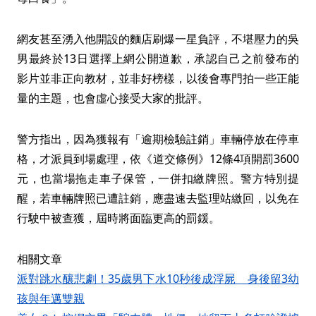
網友甚至湧入他開設的麵店刷爆一星負評，不堪壓力的吳
男最終於13日選擇上網公開道歉，承認自己之前發布的
影片並非正向教材，並非好榜樣，以後會專門拍一些正能
量的主題，也會虛心接受大家的批評。
警方指出，因為獲報有「逾期檢驗註銷」車輛停放在停車
格，才派員到場處理，依《道交條例》12條4項開罰3600
元，也當場拖走車子保管，一併扣繳牌照。警方特別提
醒，若車輛牌照已遭註銷，應盡速去監理站繳回，以免在
行駛中被查獲，屆時將面臨更高的罰鍰。
相關文章
派對跳水釀悲劇！35歲男下水10秒後成浮屍 身後留3幼
孩與年邁雙親