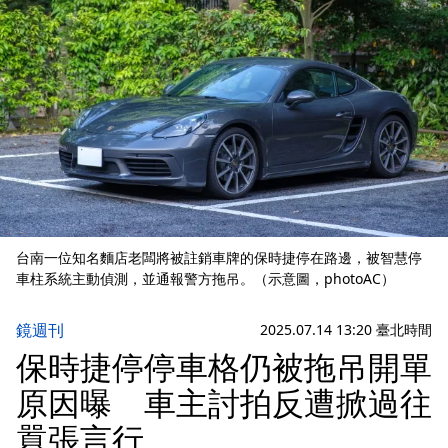
台南一位知名麵店老闆將被註銷車牌的保時捷停在路邊，被智慧停
車柱系統主動偵測，並通報警方拖吊。（示意圖，photoAC）
鏡週刊
2025.07.14 13:20 臺北時間
保時捷停停車格仍被拖吊開單
原因曝 車主討拍反遭掀過往
囂張言行