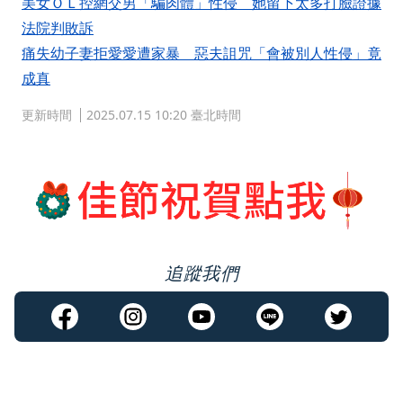
美女ＯＬ控網交男「騙肉體」性侵 她留下太多打臉證據
法院判敗訴
痛失幼子妻拒愛愛遭家暴 惡夫詛咒「會被別人性侵」竟
成真
更新時間
2025.07.15 10:20 臺北時間
追蹤我們