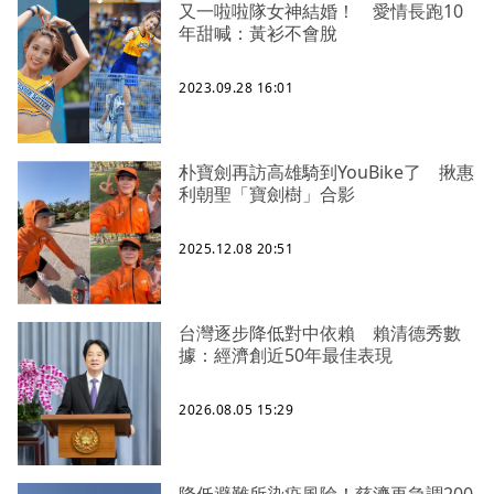
又一啦啦隊女神結婚！ 愛情長跑10
年甜喊：黃衫不會脫
2023.09.28 16:01
朴寶劍再訪高雄騎到YouBike了 揪惠
利朝聖「寶劍樹」合影
2025.12.08 20:51
台灣逐步降低對中依賴 賴清德秀數
據：經濟創近50年最佳表現
2026.08.05 15:29
降低避難所染疫風險！慈濟再急調200