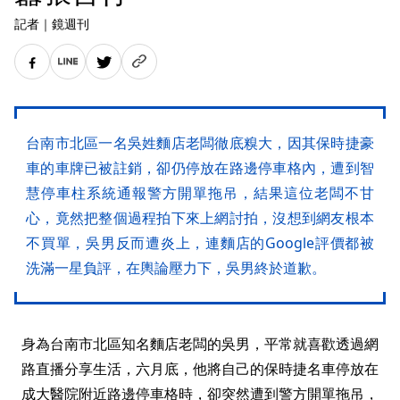
記者
｜
鏡週刊
台南市北區一名吳姓麵店老闆徹底糗大，因其保時捷豪
車的車牌已被註銷，卻仍停放在路邊停車格內，遭到智
慧停車柱系統通報警方開單拖吊，結果這位老闆不甘
心，竟然把整個過程拍下來上網討拍，沒想到網友根本
不買單，吳男反而遭炎上，連麵店的Google評價都被
洗滿一星負評，在輿論壓力下，吳男終於道歉。
身為台南市北區知名麵店老闆的吳男，平常就喜歡透過網
路直播分享生活，六月底，他將自己的保時捷名車停放在
成大醫院附近路邊停車格時，卻突然遭到警方開單拖吊，