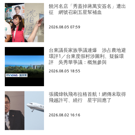
饒河名店「秀蓋掉蔣萬安簽名」遭出
征 網號召刷五星幫補血
2026.08.05 07:59
台東議長家族爭議連爆 涉占農地避
環評1／台東度假村涉圖利、疑躲環
評 吳秀華爭議：概無參與
2026.08.05 18:55
張國煒執飛布拉格首航！網傳未取得
飛越許可、繞行 星宇回應了
2026.08.02 16:16