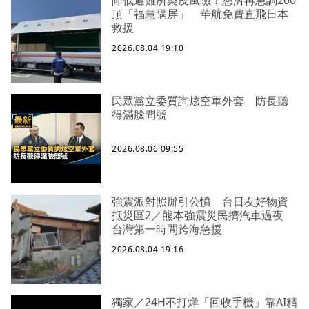
頂「福慧隔屏」 華航免費直飛日本
救援
2026.08.04 19:10
民眾黨立委質詢炫空軍外套 防長聽
得滿臉問號
2026.08.06 09:55
強震派對照辦引公憤 台日友好物資
抵災區2／熊本強震災民擠汽車過夜
台灣第一時間跨海急援
2026.08.04 19:16
獨家／24H不打烊「回收手機」靠AI精