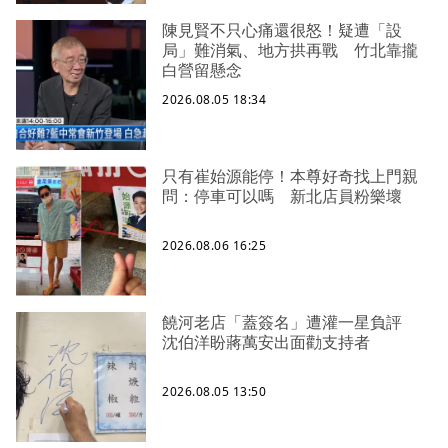
陳見賢不只心痛還很怒！疑遭「設
局」難消氣、地方拱再戰 竹北靠攏
白營留懸念
2026.08.05 18:34
只有崔始源能停！本尊好奇找上門親
問：停車可以嗎 新北店員粉樂壞
2026.08.06 16:25
饒河老店「蓋簽名」遭灌一星負評
沈伯洋盼蔣萬安出面勸支持者
2026.08.05 13:50