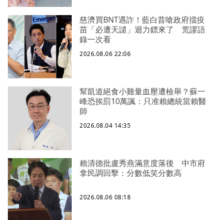
慈濟買BNT遇詐！藍白昔嗆政府擋疫
苗「必遭天譴」迴力鏢來了 荒謬語
錄一次看
2026.08.06 22:06
幫凱道絕食小雞量血壓遭檢舉？蘇一
峰恐挨罰10萬諷：只准賴總統當賴醫
師
2026.08.04 14:35
賴清德批盧秀燕滿意度落後 中市府
拿民調回擊：分數低笑分數高
2026.08.06 08:18