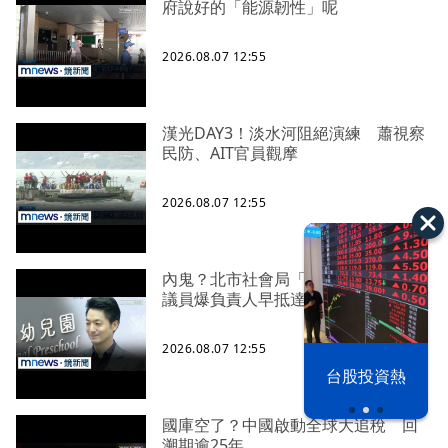
府說好的「能源韌性」呢
2026.08.07 12:55
漢光DAY3！淡水河阻絕演練 蕭視察
民防、AIT官員觀摩
2026.08.07 12:55
內鬼？北市社會局「無預警稽查」
議員爆負責人早抵達等待
2026.08.07 12:55
漢光42演習
台股投資熱
國庫空了？中國啟動全球大追稅 回
溯期逾25年