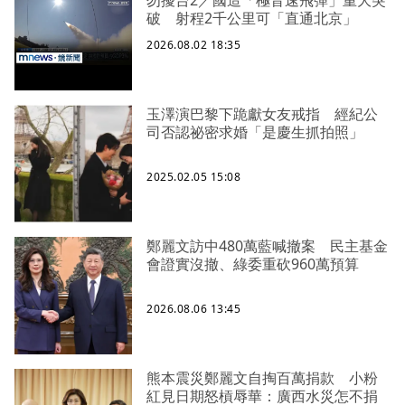
破 射程2千公里可「直通北京」
2026.08.02 18:35
玉澤演巴黎下跪獻女友戒指 經紀公
司否認祕密求婚「是慶生抓拍照」
2025.02.05 15:08
鄭麗文訪中480萬藍喊撤案 民主基金
會證實沒撤、綠委重砍960萬預算
2026.08.06 13:45
熊本震災鄭麗文自掏百萬捐款 小粉
紅見日期怒槓辱華：廣西水災怎不捐