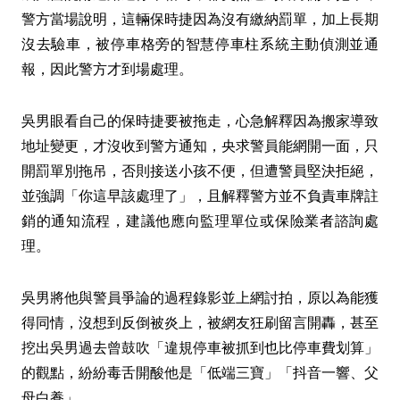
警方當場說明，這輛保時捷因為沒有繳納罰單，加上長期
沒去驗車，被停車格旁的智慧停車柱系統主動偵測並通
報，因此警方才到場處理。
吳男眼看自己的保時捷要被拖走，心急解釋因為搬家導致
地址變更，才沒收到警方通知，央求警員能網開一面，只
開罰單別拖吊，否則接送小孩不便，但遭警員堅決拒絕，
並強調「你這早該處理了」，且解釋警方並不負責車牌註
銷的通知流程，建議他應向監理單位或保險業者諮詢處
理。
吳男將他與警員爭論的過程錄影並上網討拍，原以為能獲
得同情，沒想到反倒被炎上，被網友狂刷留言開轟，甚至
挖出吳男過去曾鼓吹「違規停車被抓到也比停車費划算」
的觀點，紛紛毒舌開酸他是「低端三寶」「抖音一響、父
母白養」。