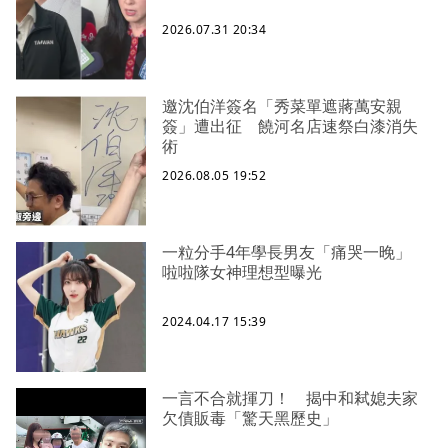
2026.07.31 20:34
邀沈伯洋簽名「秀菜單遮蔣萬安親
簽」遭出征 饒河名店速祭白漆消失
術
2026.08.05 19:52
一粒分手4年學長男友「痛哭一晚」
啦啦隊女神理想型曝光
2024.04.17 15:39
一言不合就揮刀！ 揭中和弒媳夫家
欠債販毒「驚天黑歷史」