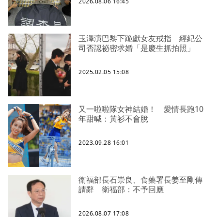
2026.08.06 16:45
玉澤演巴黎下跪獻女友戒指 經紀公
司否認祕密求婚「是慶生抓拍照」
2025.02.05 15:08
又一啦啦隊女神結婚！ 愛情長跑10
年甜喊：黃衫不會脫
2023.09.28 16:01
衛福部長石崇良、食藥署長姜至剛傳
請辭 衛福部：不予回應
2026.08.07 17:08