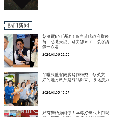
熱門新聞
慈濟買BNT遇詐！藍白昔嗆政府擋疫
苗「必遭天譴」迴力鏢來了 荒謬語
錄一次看
2026.08.06 22:06
罕曬與藍營饒慶玲同框照 蔡英文：
好的地方政治是終結對立、彼此接力
2026.08.05 15:07
只有崔始源能停！本尊好奇找上門親