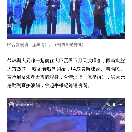
F4合體演唱〈流星雨〉。（相信音樂提供）
鼓鼓與大元昨一起前往大巨蛋看五月天演唱會，限時動態
大方放閃，隨著演唱會開始，F4成員吳建豪、周渝民、
言承旭及朱孝天震撼現身，合體演唱〈流星雨〉，讓大元
感動到直接淚崩，拿起手機紀錄這瞬間。