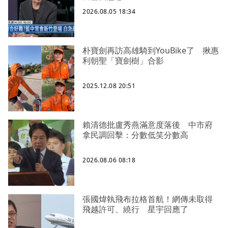
2026.08.05 18:34
朴寶劍再訪高雄騎到YouBike了 揪惠
利朝聖「寶劍樹」合影
2025.12.08 20:51
賴清德批盧秀燕滿意度落後 中市府
拿民調回擊：分數低笑分數高
2026.08.06 08:18
張國煒執飛布拉格首航！網傳未取得
飛越許可、繞行 星宇回應了