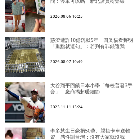
問：停車可以嗎 新北店員粉樂壞
2026.08.06 16:25
慈濟遭詐10億沉默5年 四叉貓看聲明
「重點就這句」：若判有罪錢還我
2026.08.07 10:49
大谷翔平回饋日本小學「每校普發3手
套」 廠商揭超暖細節
2023.11.11 13:24
李多慧生日豪捐50萬、親搭卡車送物
資 感性謝台灣：沒有大家就沒我