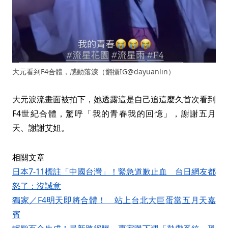
大元看到F4合體，感動落淚（翻攝IG@dayuanlin）
大元淚流畫面被拍下，她透露這是自己追這麼久首次看到
F4世紀合體，驚呼「我的青春我的回憶」，謝謝五月
天、謝謝艾姐。
相關文章
日本7-11標註「中國台灣」！緊急道歉止血 台日網友都
怒了：沒誠意
獨家／F4明天即將合體！ 站上台北大巨蛋當五月天嘉
賓