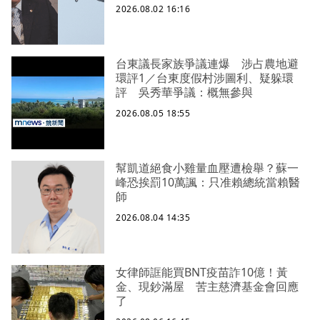
2026.08.02 16:16
台東議長家族爭議連爆 涉占農地避
環評1／台東度假村涉圖利、疑躲環
評 吳秀華爭議：概無參與
2026.08.05 18:55
幫凱道絕食小雞量血壓遭檢舉？蘇一
峰恐挨罰10萬諷：只准賴總統當賴醫
師
2026.08.04 14:35
女律師誆能買BNT疫苗詐10億！黃
金、現鈔滿屋 苦主慈濟基金會回應
了