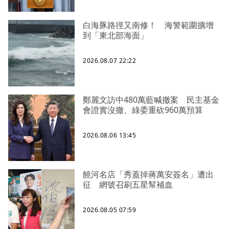
白海豚路徑又南修！ 海警範圍擴增
到「東北部海面」
2026.08.07 22:22
鄭麗文訪中480萬藍喊撤案 民主基金
會證實沒撤、綠委重砍960萬預算
2026.08.06 13:45
饒河名店「秀蓋掉蔣萬安簽名」遭出
征 網號召刷五星幫補血
2026.08.05 07:59