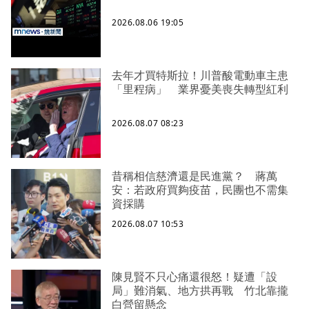
2026.08.06 19:05
去年才買特斯拉！川普酸電動車主患
「里程病」 業界憂美喪失轉型紅利
2026.08.07 08:23
昔稱相信慈濟還是民進黨？ 蔣萬
安：若政府買夠疫苗，民團也不需集
資採購
2026.08.07 10:53
陳見賢不只心痛還很怒！疑遭「設
局」難消氣、地方拱再戰 竹北靠攏
白營留懸念