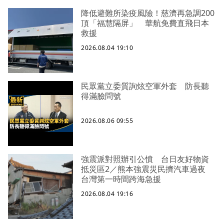
降低避難所染疫風險！慈濟再急調200
頂「福慧隔屏」 華航免費直飛日本
救援
2026.08.04 19:10
民眾黨立委質詢炫空軍外套 防長聽
得滿臉問號
2026.08.06 09:55
強震派對照辦引公憤 台日友好物資
抵災區2／熊本強震災民擠汽車過夜
台灣第一時間跨海急援
2026.08.04 19:16