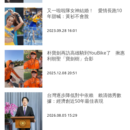
又一啦啦隊女神結婚！ 愛情長跑10
年甜喊：黃衫不會脫
2023.09.28 16:01
朴寶劍再訪高雄騎到YouBike了 揪惠
利朝聖「寶劍樹」合影
2025.12.08 20:51
台灣逐步降低對中依賴 賴清德秀數
據：經濟創近50年最佳表現
2026.08.05 15:29