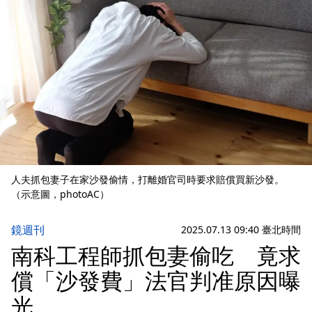
人夫抓包妻子在家沙發偷情，打離婚官司時要求賠償買新沙發。
（示意圖，photoAC）
鏡週刊
2025.07.13 09:40 臺北時間
南科工程師抓包妻偷吃 竟求
償「沙發費」法官判准原因曝
光