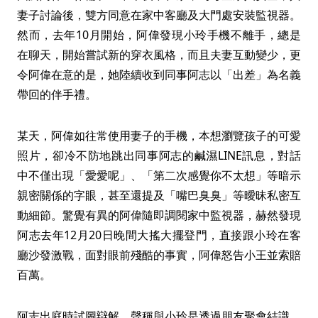
妻子討論後，雙方同意在家中客廳及大門處安裝監視器。
然而，去年10月開始，阿偉發現小玲手機不離手，總是
在聊天，開始嘗試新的穿衣風格，而且夫妻互動變少，更
令阿偉在意的是，她陸續收到同事阿志以「出差」為名義
帶回的伴手禮。
某天，阿偉如往常使用妻子的手機，本想瀏覽孩子的可愛
照片，卻冷不防地跳出同事阿志的鹹濕LINE訊息，對話
中不僅出現「愛愛呢」、「第二次感覺你不太想」等暗示
親密關係的字眼，甚至還提及「嘴巴臭臭」等曖昧私密互
動細節。驚覺有異的阿偉隨即調閱家中監視器，赫然發現
阿志去年12月20日晚間大搖大擺登門，直接跟小玲在客
廳沙發激戰，面對眼前殘酷的事實，阿偉怒告小王並索賠
百萬。
阿志出庭時試圖辯解，聲稱與小玲是透過朋友聚會結識，