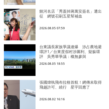
饒河名店「秀蓋掉蔣萬安簽名」遭出
征 網號召刷五星幫補血
2026.08.05 07:59
台東議長家族爭議連爆 涉占農地避
環評1／台東度假村涉圖利、疑躲環
評 吳秀華爭議：概無參與
2026.08.05 18:55
張國煒執飛布拉格首航！網傳未取得
飛越許可、繞行 星宇回應了
2026.08.02 16:16