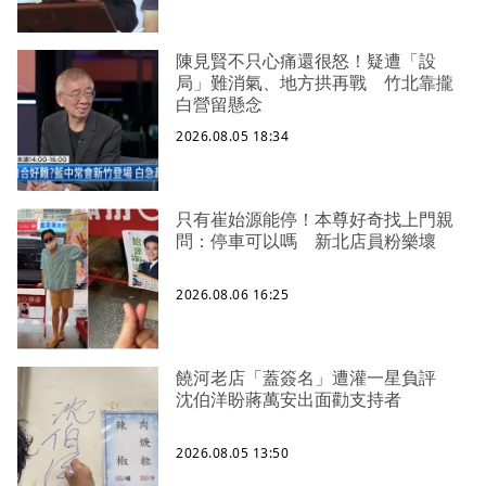
陳見賢不只心痛還很怒！疑遭「設
局」難消氣、地方拱再戰 竹北靠攏
白營留懸念
2026.08.05 18:34
只有崔始源能停！本尊好奇找上門親
問：停車可以嗎 新北店員粉樂壞
2026.08.06 16:25
饒河老店「蓋簽名」遭灌一星負評
沈伯洋盼蔣萬安出面勸支持者
2026.08.05 13:50