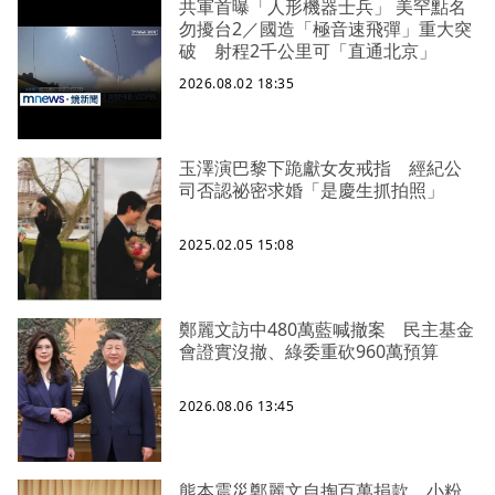
共軍首曝「人形機器士兵」 美罕點名
勿擾台2／國造「極音速飛彈」重大突
破 射程2千公里可「直通北京」
2026.08.02 18:35
玉澤演巴黎下跪獻女友戒指 經紀公
司否認祕密求婚「是慶生抓拍照」
2025.02.05 15:08
鄭麗文訪中480萬藍喊撤案 民主基金
會證實沒撤、綠委重砍960萬預算
2026.08.06 13:45
熊本震災鄭麗文自掏百萬捐款 小粉