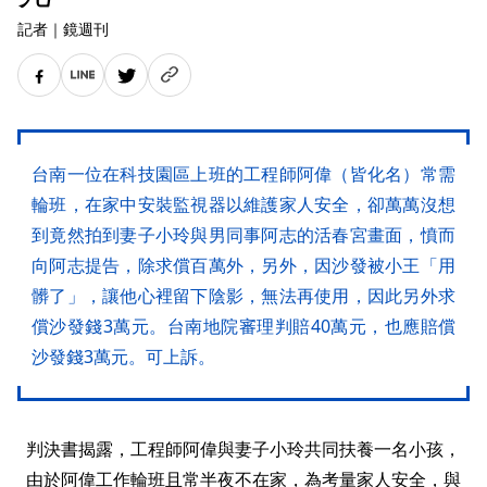
記者
｜
鏡週刊
台南一位在科技園區上班的工程師阿偉（皆化名）常需
輪班，在家中安裝監視器以維護家人安全，卻萬萬沒想
到竟然拍到妻子小玲與男同事阿志的活春宮畫面，憤而
向阿志提告，除求償百萬外，另外，因沙發被小王「用
髒了」，讓他心裡留下陰影，無法再使用，因此另外求
償沙發錢3萬元。台南地院審理判賠40萬元，也應賠償
沙發錢3萬元。可上訴。
判決書揭露，工程師阿偉與妻子小玲共同扶養一名小孩，
由於阿偉工作輪班且常半夜不在家，為考量家人安全，與