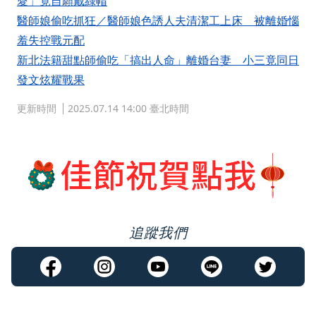
愛」竟自願戴綠帽
醫師娘偷吃抓狂／醫師娘色誘人夫清潔工上床 被離婚惱
羞失控戰元配
新北法籍甜點師偷吃「搞出人命」離婚台妻 小三竟同日
發文炫耀戰果
更新時間
2025.07.14 14:00 臺北時間
追蹤我們