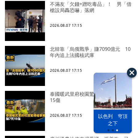
不滿友「欠錢+蹭吃毒品」！ 男「借
槍設局轟恐嚇」落網
2026.08.07 17:15
北韓靠「烏俄戰爭」賺7090億元 10
年內追上法國核武庫
2026.08.07 17:15
泰國暖武里府校園驚爆槍擊案 釀7死
15傷
2026.08.07 17:15
以色列 穹頂
漢光42演習
台股投資熱
之下