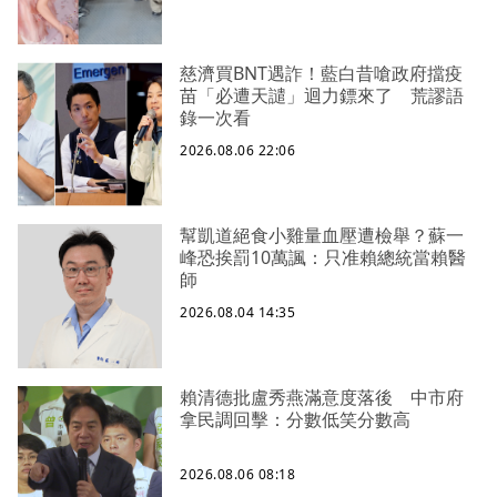
慈濟買BNT遇詐！藍白昔嗆政府擋疫
苗「必遭天譴」迴力鏢來了 荒謬語
錄一次看
2026.08.06 22:06
幫凱道絕食小雞量血壓遭檢舉？蘇一
峰恐挨罰10萬諷：只准賴總統當賴醫
師
2026.08.04 14:35
賴清德批盧秀燕滿意度落後 中市府
拿民調回擊：分數低笑分數高
2026.08.06 08:18