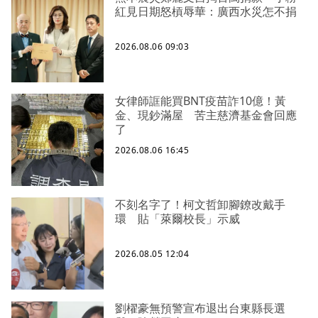
紅見日期怒槓辱華：廣西水災怎不捐
2026.08.06 09:03
女律師誆能買BNT疫苗詐10億！黃
金、現鈔滿屋 苦主慈濟基金會回應
了
2026.08.06 16:45
不刻名字了！柯文哲卸腳鐐改戴手
環 貼「萊爾校長」示威
2026.08.05 12:04
劉櫂豪無預警宣布退出台東縣長選