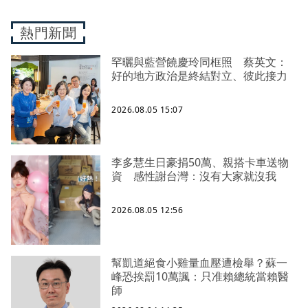
熱門新聞
罕曬與藍營饒慶玲同框照 蔡英文：
好的地方政治是終結對立、彼此接力
2026.08.05 15:07
李多慧生日豪捐50萬、親搭卡車送物
資 感性謝台灣：沒有大家就沒我
2026.08.05 12:56
幫凱道絕食小雞量血壓遭檢舉？蘇一
峰恐挨罰10萬諷：只准賴總統當賴醫
師