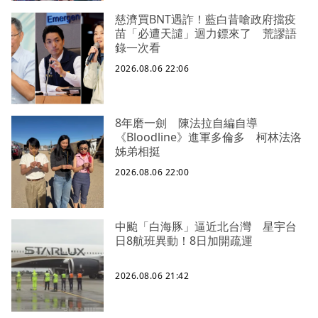
慈濟買BNT遇詐！藍白昔嗆政府擋疫
苗「必遭天譴」迴力鏢來了 荒謬語
錄一次看
2026.08.06 22:06
8年磨一劍 陳法拉自編自導
《Bloodline》進軍多倫多 柯林法洛
姊弟相挺
2026.08.06 22:00
中颱「白海豚」逼近北台灣 星宇台
日8航班異動！8日加開疏運
2026.08.06 21:42