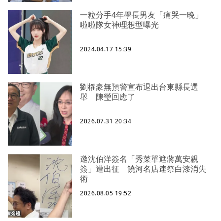
一粒分手4年學長男友「痛哭一晚」
啦啦隊女神理想型曝光
2024.04.17 15:39
劉櫂豪無預警宣布退出台東縣長選
舉 陳瑩回應了
2026.07.31 20:34
邀沈伯洋簽名「秀菜單遮蔣萬安親
簽」遭出征 饒河名店速祭白漆消失
術
2026.08.05 19:52