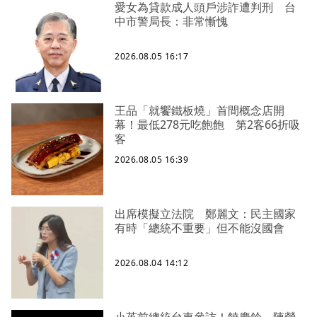
愛女為貸款成人頭戶涉詐遭判刑 台
中市警局長：非常慚愧
2026.08.05 16:17
王品「就饗鐵板燒」首間概念店開
幕！最低278元吃飽飽 第2客66折吸
客
2026.08.05 16:39
出席模擬立法院 鄭麗文：民主國家
有時「總統不重要」但不能沒國會
2026.08.04 14:12
小英前總統台東參訪！饒慶鈴、陳瑩