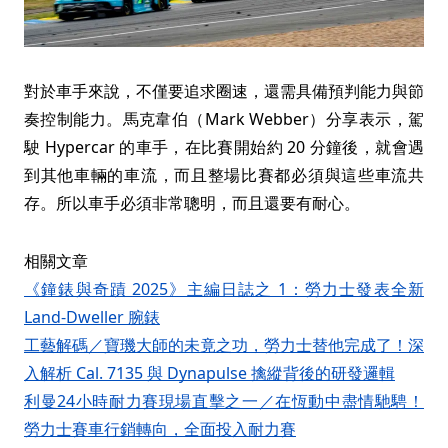
對於車手來說，不僅要追求圈速，還需具備預判能力與節
奏控制能力。馬克韋伯（Mark Webber）分享表示，駕
駛 Hypercar 的車手，在比賽開始約 20 分鐘後，就會遇
到其他車輛的車流，而且整場比賽都必須與這些車流共
存。所以車手必須非常聰明，而且還要有耐心。
相關文章
《鐘錶與奇蹟 2025》主編日誌之 1：勞力士發表全新
Land-Dweller 腕錶
工藝解碼／寶璣大師的未竟之功，勞力士替他完成了！深
入解析 Cal. 7135 與 Dynapulse 擒縱背後的研發邏輯
利曼24小時耐力賽現場直擊之一／在恆動中盡情馳騁！
勞力士賽車行銷轉向，全面投入耐力賽