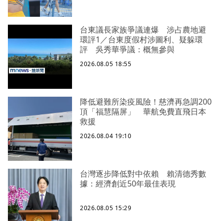
台東議長家族爭議連爆 涉占農地避
環評1／台東度假村涉圖利、疑躲環
評 吳秀華爭議：概無參與
2026.08.05 18:55
降低避難所染疫風險！慈濟再急調200
頂「福慧隔屏」 華航免費直飛日本
救援
2026.08.04 19:10
台灣逐步降低對中依賴 賴清德秀數
據：經濟創近50年最佳表現
2026.08.05 15:29