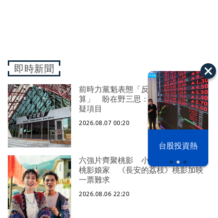
即時新聞
前時力黨魁表態「反對刪公視預
算」 盼在野三思：改凍結處理受質
疑項目
2026.08.07 00:20
以色列 穹頂
台股投資熱
之下
六強片齊聚桃影 小薰《祖先鬼》回
桃影娘家 《長安的荔枝》桃影加映
一票難求
2026.08.06 22:20