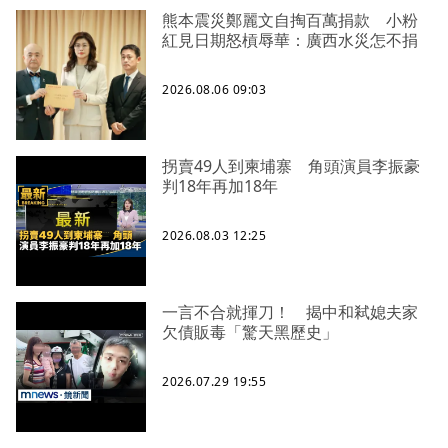
熊本震災鄭麗文自掏百萬捐款 小粉
紅見日期怒槓辱華：廣西水災怎不捐
2026.08.06 09:03
拐賣49人到柬埔寨 角頭演員李振豪
判18年再加18年
2026.08.03 12:25
一言不合就揮刀！ 揭中和弒媳夫家
欠債販毒「驚天黑歷史」
2026.07.29 19:55