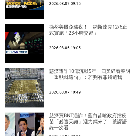
2026.08.07 09:15
操盤美股免熬夜！ 納斯達克12/6正
式實施「23小時交易」
2026.08.06 19:05
慈濟遭詐10億沉默5年 四叉貓看聲明
「重點就這句」：若判有罪錢還我
2026.08.07 10:49
慈濟買BNT遇詐！藍白昔嗆政府擋疫
苗「必遭天譴」迴力鏢來了 荒謬語
錄一次看