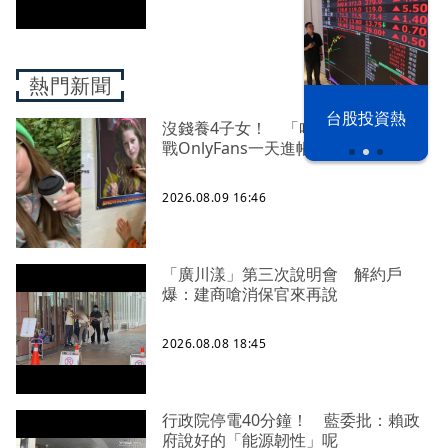
熱門新聞
漢光42演習
台股投資熱
沒錢養4子女！ 「哈利波特」女星轉
戰OnlyFans一天進帳65萬
2026.08.09 16:46
「廣川漾」第三次說明會 解約戶
爆：建商嗆消保官來再說
2026.08.08 18:45
行政院停電40分鐘！ 藍委批：賴政
府說好的「能源韌性」呢