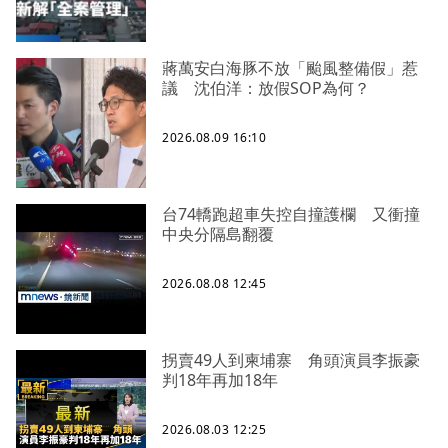
蔣萬安白海豚不放「颱風整備假」惹
議 沈伯洋：放假SOP為何？
2026.08.09 16:10
台74轎跑超車失控自撞護欄 又衝撞
中央分隔島翻覆
2026.08.08 12:45
拐賣49人到柬埔寨 角頭演員李振豪
判18年再加18年
2026.08.03 12:25