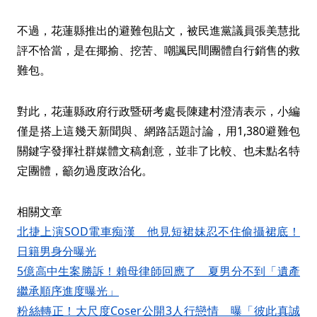
不過，花蓮縣推出的避難包貼文，被民進黨議員張美慧批
評不恰當，是在揶揄、挖苦、嘲諷民間團體自行銷售的救
難包。
對此，花蓮縣政府行政暨研考處長陳建村澄清表示，小編
僅是搭上這幾天新聞與、網路話題討論，用1,380避難包
關鍵字發揮社群媒體文稿創意，並非了比較、也未點名特
定團體，籲勿過度政治化。
相關文章
北捷上演SOD電車痴漢 他見短裙妹忍不住偷攝裙底！
日籍男身分曝光
5億高中生案勝訴！賴母律師回應了 夏男分不到「遺產
繼承順序進度曝光」
粉絲轉正！大尺度Coser公開3人行戀情 曝「彼此真誠