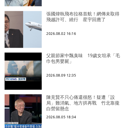
張國煒執飛布拉格首航！網傳未取得
飛越許可、繞行 星宇回應了
2026.08.02 16:16
父親節家中飄臭味 19歲女坦承「毛
巾包男嬰屍」
2026.08.09 12:35
陳見賢不只心痛還很怒！疑遭「設
局」難消氣、地方拱再戰 竹北靠攏
白營留懸念
2026.08.05 18:34