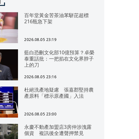
聞
百年堂黃金苦茶油苯駢芘超標
216瓶急下架
2026.08.05 23:19
藍白恐刪文化部10億預算？卓榮
泰重話批：一把掐在文化界脖子
上的刀
2026.08.05 23:16
杜絕洗產地疑慮 張嘉郡堅持農
產原料「標示原產國」入法
2026.08.05 23:00
永慶不動產加盟店3房仲涉洩露
個資 複訊後全遭聲押禁見