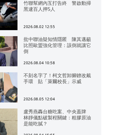
竹聯幫網內互打告終 警啟動掃
黑逮百人押5人
2026.08.02 12:55
批中聯油疑知情隱匿 陳其邁籲
比照歐盟強化管理：該倒就讓它
倒
2026.08.04 10:58
不刻名字了！柯文哲卸腳鐐改戴
手環 貼「萊爾校長」示威
2026.08.05 12:04
盧秀燕轟台糖吃案、中央蓋牌
林靜儀點破製程關鍵：粗膠原油
是能吃膩？