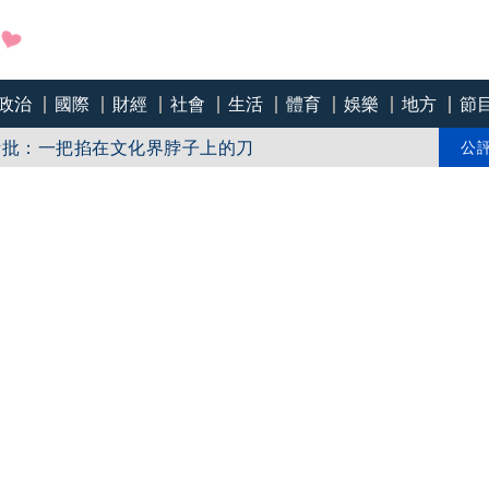
政治
國際
財經
社會
生活
體育
娛樂
地方
節
急下架
話批：一把掐在文化界脖子上的刀
公
「標示原產國」入法