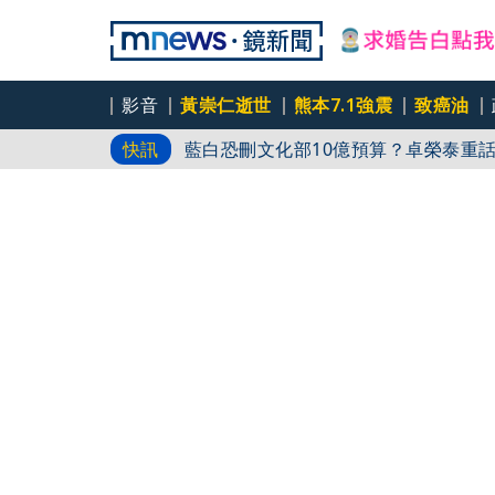
影音
黃崇仁逝世
熊本7.1強震
致癌油
百年堂黃金苦茶油苯駢芘超標 216瓶
快訊
藍白恐刪文化部10億預算？卓榮泰重
杜絕洗產地疑慮 張嘉郡堅持農產原料