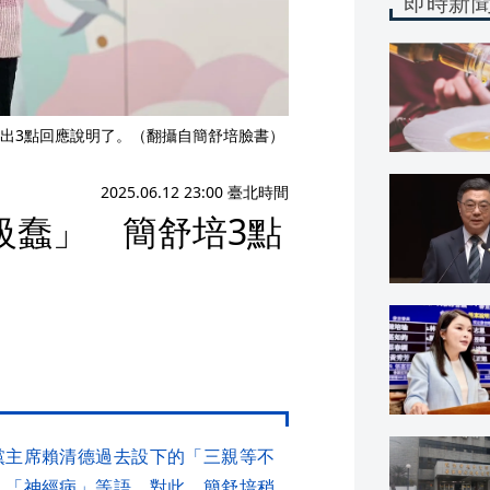
即時新
出3點回應說明了。（翻攝自簡舒培臉書）
2025.06.12 23:00 臺北時間
級蠢」 簡舒培3點
黨主席賴清德過去設下的「三親等不
」「神經病」等語。對此，簡舒培稍