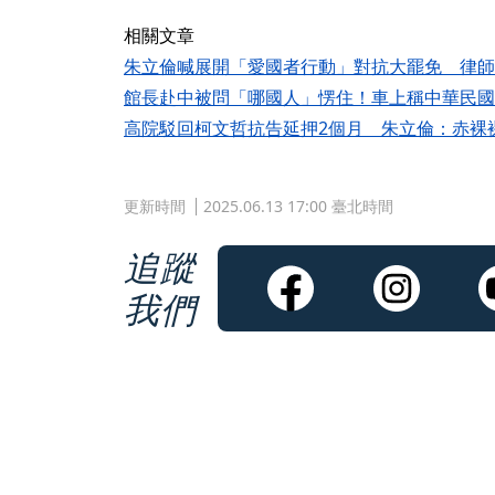
相關文章
朱立倫喊展開「愛國者行動」對抗大罷免 律師
館長赴中被問「哪國人」愣住！車上稱中華民國
高院駁回柯文哲抗告延押2個月 朱立倫：赤裸
更新時間
2025.06.13 17:00 臺北時間
追蹤
我們