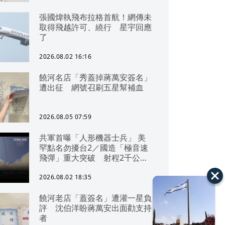
張國煒執飛布拉格首航！網傳未
取得飛越許可、繞行 星宇回應
了
2026.08.02 16:16
饒河名店「秀蓋掉蔣萬安簽名」
遭出征 網號召刷五星幫補血
2026.08.05 07:59
共軍首曝「人形機器士兵」 美
罕點名勿擾台2／國造「極音速
飛彈」重大突破 射程2千公里
可「直通北京」
2026.08.02 18:35
饒河老店「蓋簽名」遭灌一星負
評 沈伯洋盼蔣萬安出面勸支持
者