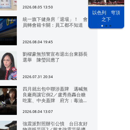
2026.08.05 13:50
以色列 穹頂
統一旗下健身房「退場」！ 會
之下
員轉會籍卡關：員工都不知道
2026.08.04 19:45
劉櫂豪無預警宣布退出台東縣長
選舉 陳瑩回應了
2026.07.31 20:34
四月就出包中聯涉蓋牌 邁喊無
良廠商讓它倒2／盧秀燕轟台糖
吃案、中央蓋牌 府方：毒油一
直在台中
2026.08.04 13:07
強震派對照辦引公憤 台日友好
物資抵災區2／熊本強震災民擠