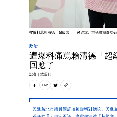
被爆料罵賴清德「超級蠢」，民進黨北市議員簡舒培做
政治
遭爆料痛罵賴清德「超
回應了
記者
｜
鏡週刊
民進黨北市議員簡舒培被爆料對總統、民進
得任助理」規定不滿，痛批賴清德「超級蠢