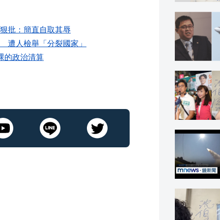
狠批：簡直自取其辱
 遭人檢舉「分裂國家」
裸的政治清算