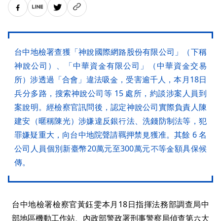
台中地檢署查獲「神說國際網路股份有限公司」（下稱
神說公司）、「中華資金有限公司」（中華資金交易
所）涉透過「合會」違法吸金，受害逾千人，本月18日
兵分多路，搜索神說公司等 15 處所，約談涉案人員到
案說明。經檢察官訊問後，認定神說公司實際負責人陳
建安（暱稱陳光）涉嫌違反銀行法、洗錢防制法等，犯
罪嫌疑重大，向台中地院聲請羈押禁見獲准。其餘 6 名
公司人員個別新臺幣20萬元至300萬元不等金額具保候
傳。
台中地檢署檢察官黃鈺雯本月18日指揮法務部調查局中
部地區機動工作站、內政部警政署刑事警察局偵查第六大