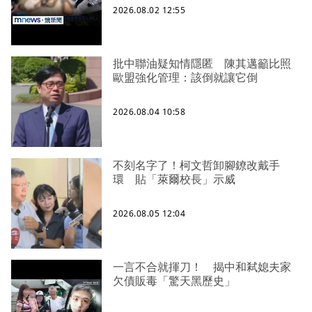
2026.08.02 12:55
批中聯油疑知情隱匿 陳其邁籲比照
歐盟強化管理：該倒就讓它倒
2026.08.04 10:58
不刻名字了！柯文哲卸腳鐐改戴手
環 貼「萊爾校長」示威
2026.08.05 12:04
一言不合就揮刀！ 揭中和弒媳夫家
欠債販毒「驚天黑歷史」