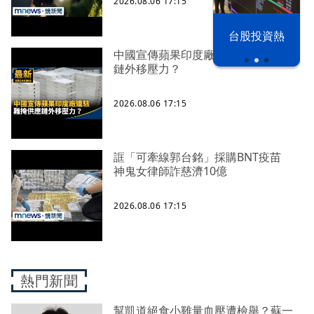
2026.08.06 17:15
以色列 穹頂
台股投資熱
之下
中國宣傳蘋果印度廠遭駭 難掩供應
鏈外移壓力？
2026.08.06 17:15
誆「可牽線郭台銘」採購BNT疫苗
神鬼女律師詐慈濟10億
2026.08.06 17:15
熱門新聞
幫凱道絕食小雞量血壓遭檢舉？蘇一