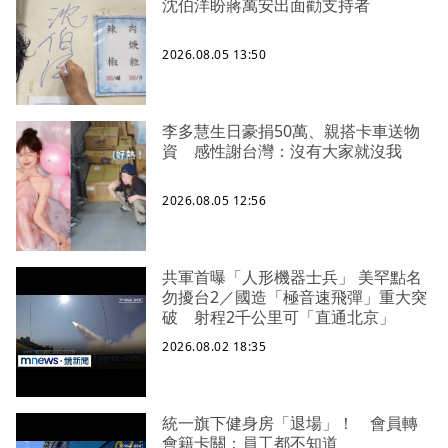
沈伯洋盼蔣萬安出面勸支持者
2026.08.05 13:50
李多慧生日豪捐50萬、親搭卡車送物
資 感性謝台灣：沒有大家就沒我
2026.08.05 12:56
共軍首曝「人形機器士兵」 美罕點名
勿擾台2／國造「極音速飛彈」重大突
破 射程2千公里可「直通北京」
2026.08.02 18:35
統一旗下健身房「退場」！ 會員轉
會籍卡關：員工都不知道