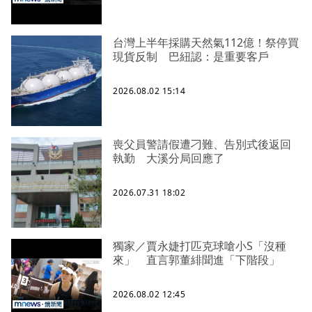
台灣上半年採購天然氣112億！祭停買
現貨反制 巴紐認：是重要客戶
2026.08.02 15:14
喪父員警請假遭刁難、告別式後返回
執勤 大溪分局回應了
2026.07.31 18:02
獨家／賈永婕打匹克球嗆小S「沒種
來」 直言郭董緋聞進「下階段」
2026.08.02 12:45