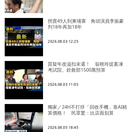
拐賣49人到柬埔寨 角頭演員李振豪
判18年再加18年
2026.08.03 12:25
質疑年改溢扣未還！ 翁曉玲提案凍
考試院、銓敘部1500萬預算
2026.08.03 11:05
獨家／24H不打烊「回收手機」靠AI精
算價格！ 民眾驚：比店面划算
2026.08.05 18:45