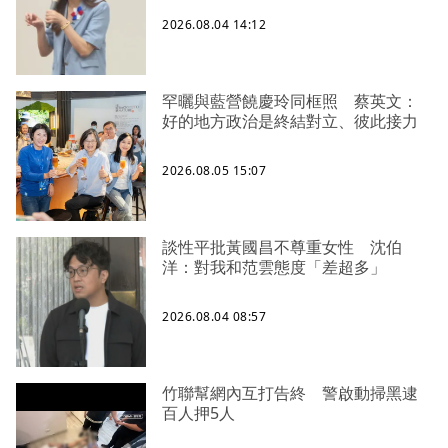
2026.08.04 14:12
罕曬與藍營饒慶玲同框照 蔡英文：
好的地方政治是終結對立、彼此接力
2026.08.05 15:07
談性平批黃國昌不尊重女性 沈伯
洋：對我和范雲態度「差超多」
2026.08.04 08:57
竹聯幫網內互打告終 警啟動掃黑逮
百人押5人