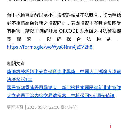
台中地檢署提醒民眾小心投資詐騙及不法吸金，切勿輕信
顯不相當高額報酬之投資陷阱，若因投資本案吸金集團受
有損害，請以下列網址及 QRCODE 與承辦之司法警察機
關聯繫，以確保合法權益。
https://forms.gle/woWya8Nnn4jz9V2h8
相關文章
熊膽粉凍粉驗出來自保育東北黑熊 中國人士攜粉入境違
法緩起訴1年
國民黨幽靈連署風暴擴大 新北檢搜索國民黨新北市黨部
大立光員工涉內線交易遭搜索 中檢帶回9人漏夜偵訊
更新時間
2025.05.01 22:00 臺北時間