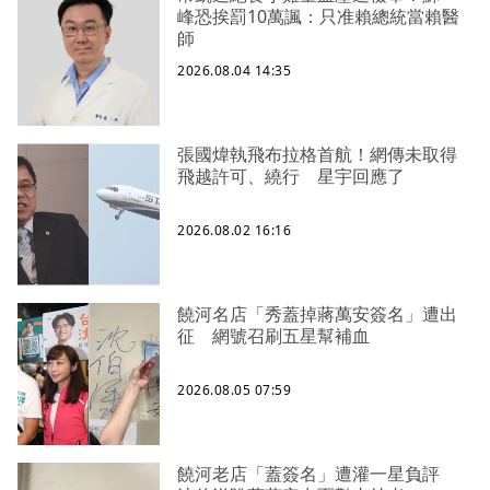
峰恐挨罰10萬諷：只准賴總統當賴醫
師
2026.08.04 14:35
張國煒執飛布拉格首航！網傳未取得
飛越許可、繞行 星宇回應了
2026.08.02 16:16
饒河名店「秀蓋掉蔣萬安簽名」遭出
征 網號召刷五星幫補血
2026.08.05 07:59
饒河老店「蓋簽名」遭灌一星負評