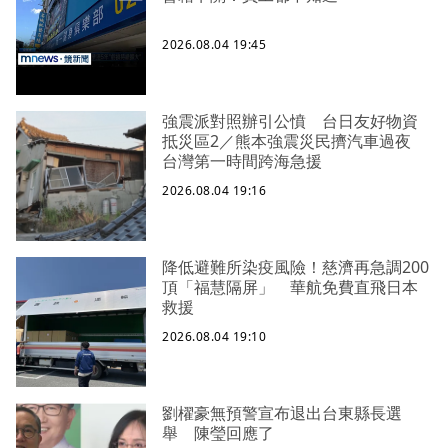
2026.08.04 19:45
強震派對照辦引公憤 台日友好物資
抵災區2／熊本強震災民擠汽車過夜
台灣第一時間跨海急援
2026.08.04 19:16
降低避難所染疫風險！慈濟再急調200
頂「福慧隔屏」 華航免費直飛日本
救援
2026.08.04 19:10
劉櫂豪無預警宣布退出台東縣長選
舉 陳瑩回應了