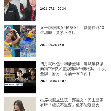
2026.07.31 20:34
又一啦啦隊女神結婚！ 愛情長跑10
年甜喊：黃衫不會脫
2023.09.28 16:01
四月就出包中聯涉蓋牌 邁喊無良廠
商讓它倒2／盧秀燕轟台糖吃案、中央
蓋牌 府方：毒油一直在台中
2026.08.04 13:07
出席模擬立法院 鄭麗文：民主國家
有時「總統不重要」但不能沒國會