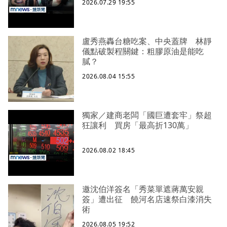
2026.07.29 19:55
盧秀燕轟台糖吃案、中央蓋牌 林靜
儀點破製程關鍵：粗膠原油是能吃
膩？
2026.08.04 15:55
獨家／建商老闆「國巨遭套牢」祭超
狂讓利 買房「最高折130萬」
2026.08.02 18:45
邀沈伯洋簽名「秀菜單遮蔣萬安親
簽」遭出征 饒河名店速祭白漆消失
術
2026.08.05 19:52