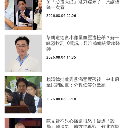
苗「必遭天譴」迴力鏢來了 荒謬語
錄一次看
2026.08.06 22:06
幫凱道絕食小雞量血壓遭檢舉？蘇一
峰恐挨罰10萬諷：只准賴總統當賴醫
師
2026.08.04 14:35
賴清德批盧秀燕滿意度落後 中市府
拿民調回擊：分數低笑分數高
2026.08.06 08:18
陳見賢不只心痛還很怒！疑遭「設
局」難消氣、地方拱再戰 竹北靠攏