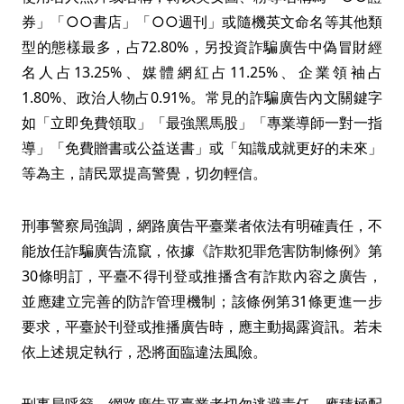
券」「○○書店」「○○週刊」或隨機英文命名等其他類
型的態樣最多，占72.80%，另投資詐騙廣告中偽冒財經
名人占13.25%、媒體網紅占11.25%、企業領袖占
1.80%、政治人物占0.91%。常見的詐騙廣告內文關鍵字
如「立即免費領取」「最強黑馬股」「專業導師一對一指
導」「免費贈書或公益送書」或「知識成就更好的未來」
等為主，請民眾提高警覺，切勿輕信。
刑事警察局強調，網路廣告平臺業者依法有明確責任，不
能放任詐騙廣告流竄，依據《詐欺犯罪危害防制條例》第
30條明訂，平臺不得刊登或推播含有詐欺內容之廣告，
並應建立完善的防詐管理機制；該條例第31條更進一步
要求，平臺於刊登或推播廣告時，應主動揭露資訊。若未
依上述規定執行，恐將面臨違法風險。