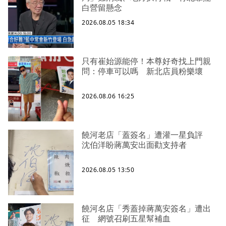
白營留懸念
2026.08.05 18:34
只有崔始源能停！本尊好奇找上門親
問：停車可以嗎 新北店員粉樂壞
2026.08.06 16:25
饒河老店「蓋簽名」遭灌一星負評
沈伯洋盼蔣萬安出面勸支持者
2026.08.05 13:50
饒河名店「秀蓋掉蔣萬安簽名」遭出
征 網號召刷五星幫補血