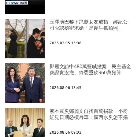
玉澤演巴黎下跪獻女友戒指 經紀公
司否認祕密求婚「是慶生抓拍照」
2025.02.05 15:08
鄭麗文訪中480萬藍喊撤案 民主基金
會證實沒撤、綠委重砍960萬預算
2026.08.06 13:45
熊本震災鄭麗文自掏百萬捐款 小粉
紅見日期怒槓辱華：廣西水災怎不捐
2026.08.06 09:03