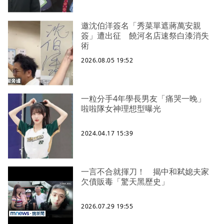
邀沈伯洋簽名「秀菜單遮蔣萬安親
簽」遭出征 饒河名店速祭白漆消失
術
2026.08.05 19:52
一粒分手4年學長男友「痛哭一晚」
啦啦隊女神理想型曝光
2024.04.17 15:39
一言不合就揮刀！ 揭中和弒媳夫家
欠債販毒「驚天黑歷史」
2026.07.29 19:55