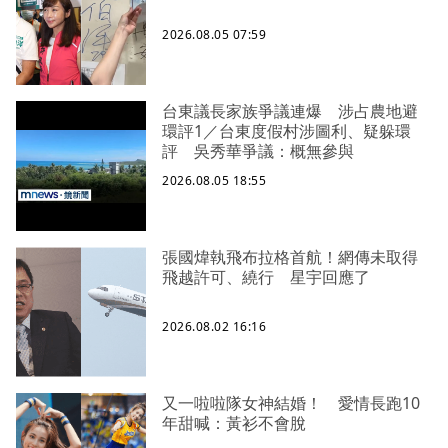
2026.08.05 07:59
台東議長家族爭議連爆 涉占農地避
環評1／台東度假村涉圖利、疑躲環
評 吳秀華爭議：概無參與
2026.08.05 18:55
張國煒執飛布拉格首航！網傳未取得
飛越許可、繞行 星宇回應了
2026.08.02 16:16
又一啦啦隊女神結婚！ 愛情長跑10
年甜喊：黃衫不會脫