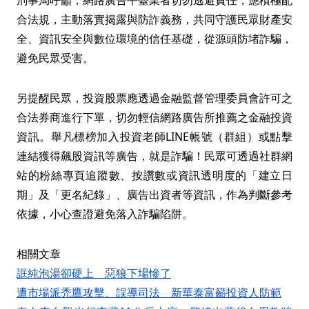
刑事局呼籲，網路廣告平臺業者切勿逃避責任，應積極配
合法規，主動落實揭露與防詐義務，共同守護民眾財產安
全、資訊安全與數位環境的信任基礎，從源頭防堵詐騙，
避免民眾受害。
另提醒民眾，投資股票應透過金融監督管理委員會許可之
合法券商進行下單，切勿輕信網路廣告所推薦之金融投資
資訊。舉凡標榜加入投資老師LINE帳號（群組）或點擊
連結獲得飆股資訊等廣告，就是詐騙！民眾可透過社群網
站的粉絲專頁追蹤數、按讚數或資訊透明度的「建立日
期」及「更名紀錄」、廣告出資者等資訊，作為判斷參考
依據，小心查證避免落入詐騙陷阱。
相關文章
誆純泡湯卻硬上 惡狼下場慘了
遭市場派禿鷹攻擊、誤導司法 新華泰富籲投資人防範