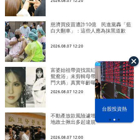
2026.08.07 12:20
慈濟買疫苗遭詐10億 民進黨轟「藍
白大翻車」：這些人應為抹黑道歉
2026.08.07 12:20
富婆始祖帶資找當紅小鮮肉「拍劇泡
鴛鴦浴」未剪輯母帶外流 遭酸「西
門大媽」真實年齡曝
2026.08.07 12:20
漢光42演習
台股投資熱
不動產放款風險遽增 金管會嚴控金檢
地政士揪出多起違規
2026.08.07 12:00