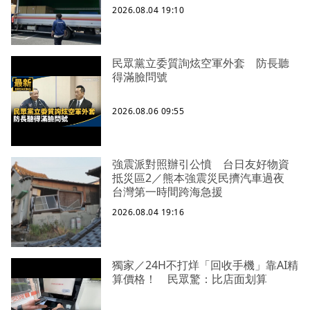
2026.08.04 19:10
民眾黨立委質詢炫空軍外套 防長聽
得滿臉問號
2026.08.06 09:55
強震派對照辦引公憤 台日友好物資
抵災區2／熊本強震災民擠汽車過夜
台灣第一時間跨海急援
2026.08.04 19:16
獨家／24H不打烊「回收手機」靠AI精
算價格！ 民眾驚：比店面划算