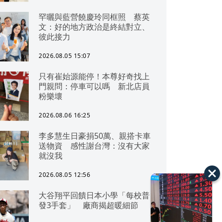
罕曬與藍營饒慶玲同框照 蔡英
文：好的地方政治是終結對立、
彼此接力
2026.08.05 15:07
只有崔始源能停！本尊好奇找上
門親問：停車可以嗎 新北店員
粉樂壞
2026.08.06 16:25
李多慧生日豪捐50萬、親搭卡車
送物資 感性謝台灣：沒有大家
就沒我
2026.08.05 12:56
大谷翔平回饋日本小學「每校普
發3手套」 廠商揭超暖細節