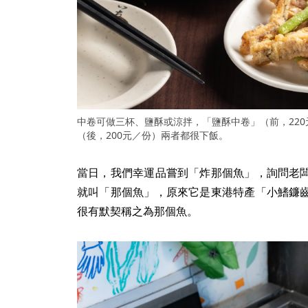
中卷可做三杯、鹽酥或涼拌，「鹽酥中卷」（前，22
（後，200元／份）兩者都很下飯。
當日，我們幸運品嘗到「炸那個魚」，詢問老
就叫「那個魚」，原來它是東港特產「小鰭鐮
很有默契稱之為那個魚。