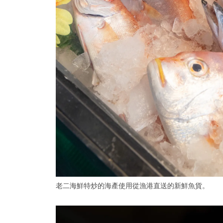
老二海鮮特炒的海產使用從漁港直送的新鮮魚貨。