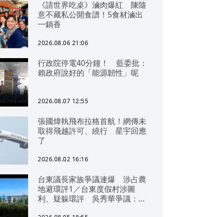
《請世界吃桌》滷肉爆紅 陳隨
意不藏私公開食譜！5食材滷出
一鍋香
2026.08.06 21:06
行政院停電40分鐘！ 藍委批：
賴政府說好的「能源韌性」呢
2026.08.07 12:55
張國煒執飛布拉格首航！網傳未
取得飛越許可、繞行 星宇回應
了
2026.08.02 16:16
台東議長家族爭議連爆 涉占農
地避環評1／台東度假村涉圖
利、疑躲環評 吳秀華爭議：概
無參與