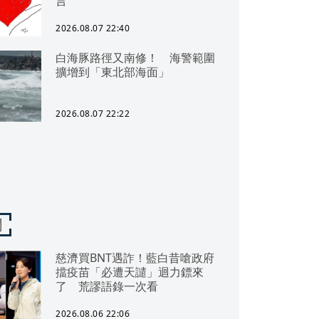
言
2026.08.07 22:40
白海豚路徑又南修！ 海警範圍
擴增到「東北部海面」
2026.08.07 22:22
聞
慈濟買BNT遇詐！藍白昔嗆政府
擋疫苗「必遭天譴」迴力鏢來
了 荒謬語錄一次看
2026.08.06 22:06