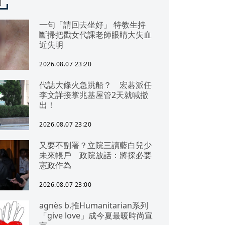
聞
一句「請回去坐好」 特教生持
斷掃把戳女代課老師眼睛大失血
近失明
2026.08.07 23:20
代誌大條火急跳船？ 宏碁派任
李文詳接掌兆基屋管2天就喊撤
出！
2026.08.07 23:20
又要不副署？立院三讀藍白兒少
未來帳戶 政院放話：將採必要
憲政作為
2026.08.07 23:00
agnès b.推Humanitarian系列
「give love」成今夏最暖時尚宣