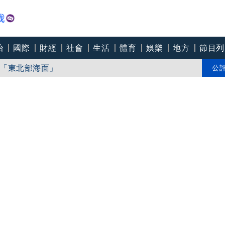
治
國際
財經
社會
生活
體育
娛樂
地方
節目列
「東北部海面」
個道歉」 柯志恩反嗆：比病毒還要毒
公
中心逼垮包商