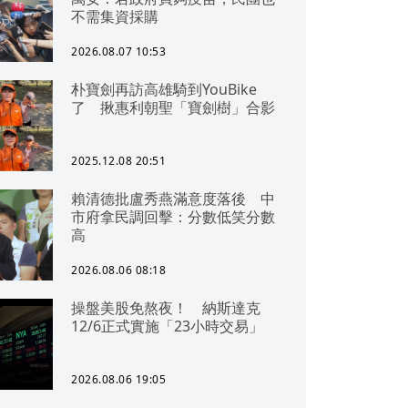
不需集資採購
2026.08.07 10:53
朴寶劍再訪高雄騎到YouBike
了 揪惠利朝聖「寶劍樹」合影
2025.12.08 20:51
賴清德批盧秀燕滿意度落後 中
市府拿民調回擊：分數低笑分數
高
2026.08.06 08:18
操盤美股免熬夜！ 納斯達克
12/6正式實施「23小時交易」
2026.08.06 19:05