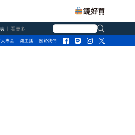
表
看更多
評人專區
鏡主播
關於我們