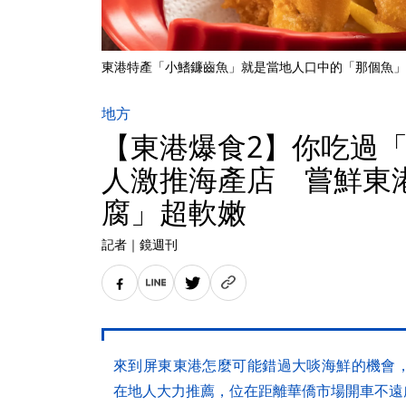
東港特產「小鰭鐮齒魚」就是當地人口中的「那個魚」
地方
【東港爆食2】你吃過
人激推海產店 嘗鮮東
腐」超軟嫩
記者
｜
鏡週刊
來到屏東東港怎麼可能錯過大啖海鮮的機會
在地人大力推薦，位在距離華僑市場開車不遠