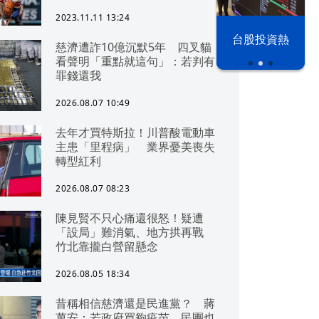
2023.11.11 13:24
漢光42演習
台股投資熱
慈濟遭詐10億沉默5年 四叉貓
看聲明「重點就這句」：若判有
罪錢還我
2026.08.07 10:49
去年才買特斯拉！川普酸電動車
主患「里程病」 業界憂美喪失
轉型紅利
2026.08.07 08:23
陳見賢不只心痛還很怒！疑遭
「設局」難消氣、地方拱再戰
竹北靠攏白營留懸念
2026.08.05 18:34
昔稱相信慈濟還是民進黨？ 蔣
萬安：若政府買夠疫苗，民團也