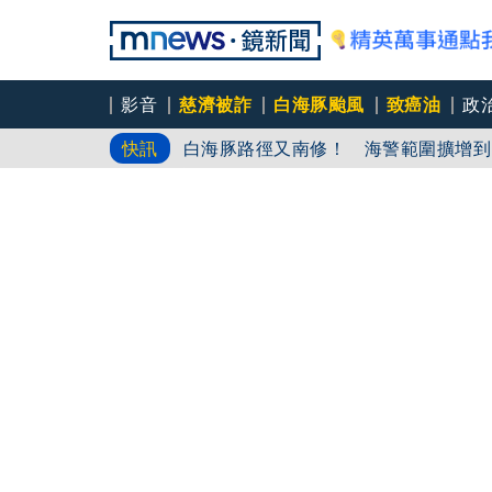
影音
慈濟被詐
白海豚颱風
致癌油
政
白海豚路徑又南修！ 海警範圍擴增到
快訊
慈濟挨詐十億／綠批抹黑「欠陳時中一
吳秀華家族又生波 前台東縣長蓋安養