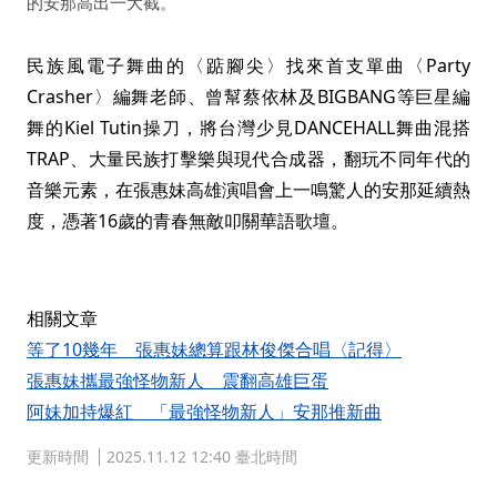
的安那高出一大截。
民族風電子舞曲的〈踮腳尖〉找來首支單曲〈Party
Crasher〉編舞老師、曾幫蔡依林及BIGBANG等巨星編
舞的Kiel Tutin操刀，將台灣少見DANCEHALL舞曲混搭
TRAP、大量民族打擊樂與現代合成器，翻玩不同年代的
1
|
6
音樂元素，在張惠妹高雄演唱會上一鳴驚人的安那延續熱
度，憑著16歲的青春無敵叩關華語歌壇。
相關文章
等了10幾年 張惠妹總算跟林俊傑合唱〈記得〉
張惠妹攜最強怪物新人 震翻高雄巨蛋
阿妹加持爆紅 「最強怪物新人」安那推新曲
更新時間
2025.11.12 12:40 臺北時間