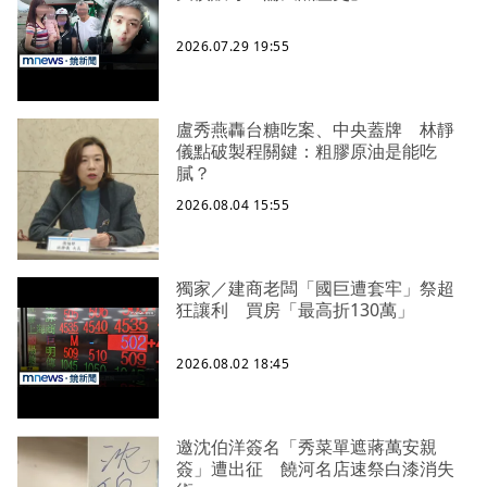
2026.07.29 19:55
盧秀燕轟台糖吃案、中央蓋牌 林靜
儀點破製程關鍵：粗膠原油是能吃
膩？
2026.08.04 15:55
獨家／建商老闆「國巨遭套牢」祭超
狂讓利 買房「最高折130萬」
2026.08.02 18:45
邀沈伯洋簽名「秀菜單遮蔣萬安親
簽」遭出征 饒河名店速祭白漆消失