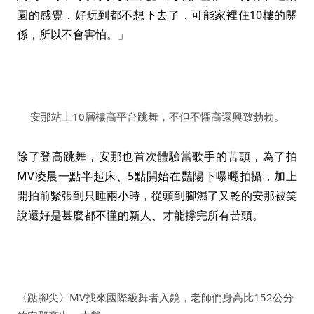
園的感覺，好玩到都不想下去了，可能家裡住10樓的關
係，所以不會害怕。」
安那站上10層樓高平台跳舞，不但不懼高還興致勃勃。
除了登高跳舞，安那也首次體驗當歌手的苦頭，為了拍
MV凌晨一點半起床、5點開始在豔陽下曝曬拍攝，加上
開拍前緊張到只睡兩小時，從頭到腳濕了又乾的安那被笑
說還好是甚麼都不懂的新人、才能撐完所有苦頭。
1
|
4
〈踮腳尖〉MV找來國際級舞者入鏡，老師們身高比152公分