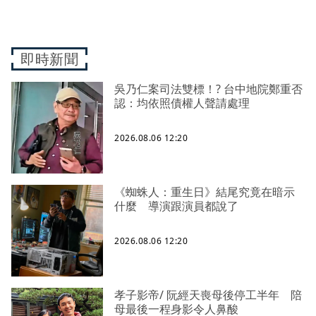
即時新聞
吳乃仁案司法雙標！? 台中地院鄭重否
認：均依照債權人聲請處理
2026.08.06 12:20
《蜘蛛人：重生日》結尾究竟在暗示
什麼 導演跟演員都說了
2026.08.06 12:20
孝子影帝/ 阮經天喪母後停工半年 陪
母最後一程身影令人鼻酸