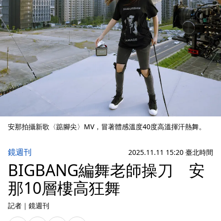
安那拍攝新歌〈踮腳尖〉MV，冒著體感溫度40度高溫揮汗熱舞。
鏡週刊
2025.11.11 15:20 臺北時間
BIGBANG編舞老師操刀 安
那10層樓高狂舞
記者
｜
鏡週刊