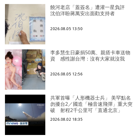
饒河老店「蓋簽名」遭灌一星負評
沈伯洋盼蔣萬安出面勸支持者
2026.08.05 13:50
李多慧生日豪捐50萬、親搭卡車送物
資 感性謝台灣：沒有大家就沒我
2026.08.05 12:56
共軍首曝「人形機器士兵」 美罕點名
勿擾台2／國造「極音速飛彈」重大突
破 射程2千公里可「直通北京」
2026.08.02 18:35