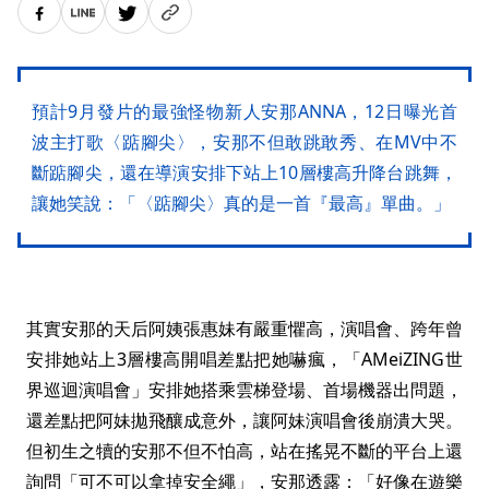
預計9月發片的最強怪物新人安那ANNA，12日曝光首
波主打歌〈踮腳尖〉，安那不但敢跳敢秀、在MV中不
斷踮腳尖，還在導演安排下站上10層樓高升降台跳舞，
讓她笑說：「〈踮腳尖〉真的是一首『最高』單曲。」
其實安那的天后阿姨張惠妹有嚴重懼高，演唱會、跨年曾
安排她站上3層樓高開唱差點把她嚇瘋，「AMeiZING世
界巡迴演唱會」安排她搭乘雲梯登場、首場機器出問題，
還差點把阿妹拋飛釀成意外，讓阿妹演唱會後崩潰大哭。
但初生之犢的安那不但不怕高，站在搖晃不斷的平台上還
詢問「可不可以拿掉安全繩」，安那透露：「好像在遊樂