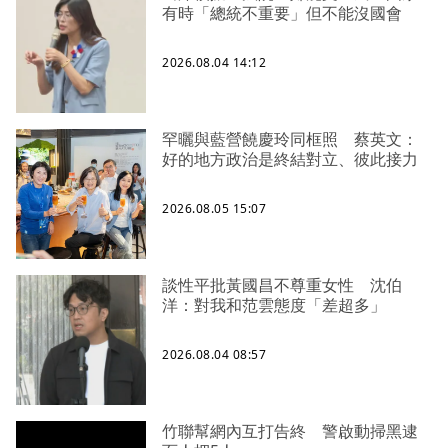
有時「總統不重要」但不能沒國會
2026.08.04 14:12
罕曬與藍營饒慶玲同框照 蔡英文：
好的地方政治是終結對立、彼此接力
2026.08.05 15:07
談性平批黃國昌不尊重女性 沈伯
洋：對我和范雲態度「差超多」
2026.08.04 08:57
竹聯幫網內互打告終 警啟動掃黑逮