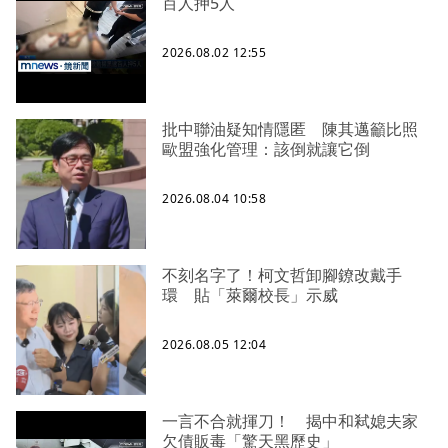
百人押5人
2026.08.02 12:55
批中聯油疑知情隱匿 陳其邁籲比照
歐盟強化管理：該倒就讓它倒
2026.08.04 10:58
不刻名字了！柯文哲卸腳鐐改戴手
環 貼「萊爾校長」示威
2026.08.05 12:04
一言不合就揮刀！ 揭中和弒媳夫家
欠債販毒「驚天黑歷史」