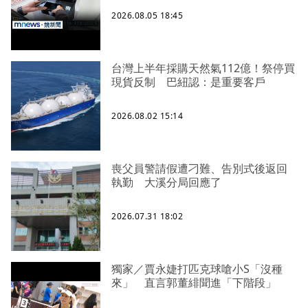
2026.08.05 18:45
台灣上半年採購天然氣112億！祭停買
現貨反制 巴紐認：是重要客戶
2026.08.02 15:14
喪父員警請假遭刁難、告別式後返回
執勤 大溪分局回應了
2026.07.31 18:02
獨家／賈永婕打匹克球嗆小S「沒種
來」 直言郭董緋聞進「下階段」