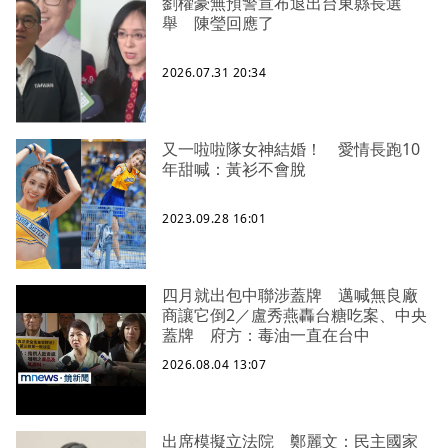
劉櫂豪無預警宣布退出台東縣長選
舉 陳瑩回應了
2026.07.31 20:34
又一啦啦隊女神結婚！ 愛情長跑10
年甜喊：黃衫不會脫
2023.09.28 16:01
四月就出包中聯涉蓋牌 邁喊無良廠
商讓它倒2／盧秀燕轟台糖吃案、中央
蓋牌 府方：毒油一直在台中
2026.08.04 13:07
出席模擬立法院 鄭麗文：民主國家