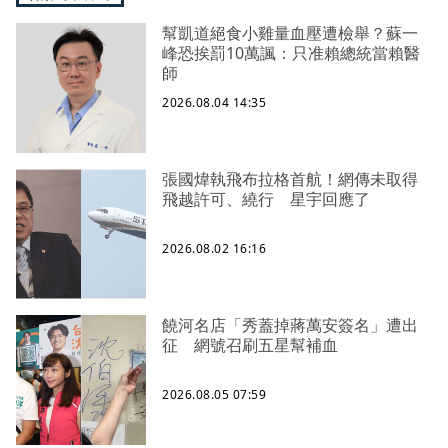
幫凱道絕食小雞量血壓遭檢舉？蘇一
峰恐挨罰10萬諷：只准賴總統當賴醫
師
2026.08.04 14:35
張國煒執飛布拉格首航！網傳未取得
飛越許可、繞行 星宇回應了
2026.08.02 16:16
饒河名店「秀蓋掉蔣萬安簽名」遭出
征 網號召刷五星幫補血
2026.08.05 07:59