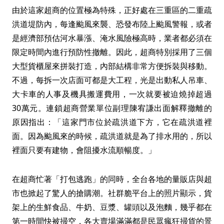
由於這家超商的位置極為特殊，正好處在三重區的二重疏
洪道堤防內，每逢颱風來襲、恐發布陸上颱風警報，或者
是經濟部預估河水暴漲、淹水風險極高時，業者都必須在
限定時間內進行預防性撤離。因此，超商特別採用了三個
大型貨櫃屋來拼裝打造，內部結構非常方便拆裝與移動。
不過，每拆一次店面可都是大工程，光是出動私人吊車、
大卡車的人事及機具搬運費用，一次就要被迫燒掉超過
30萬元。連鎖超商營業單位副理陳宥謙出面解釋撤離的
原因指出：「這家門市位於疏洪道下方，它在疏洪道裡
面。因為颱風來的時候，疏洪道就是為了排水用的，所以
裡面只要有建物，會阻擾水流順暢度。」
在超商忙著「打包逃跑」的同時，全台各地的量販店與超
市也掀起了驚人的搶購潮。社群脆平台上的照片顯示，貨
架上的生鮮食品、牛奶、豆漿、罐頭以及泡麵，幾乎都在
第一時間快被掃空，各大賣場滿滿都是民眾瘋狂掃貨的景