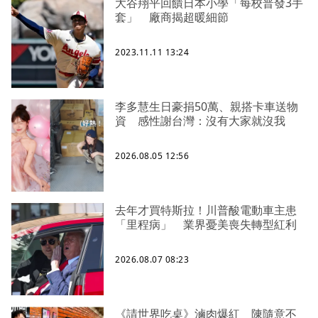
大谷翔平回饋日本小學「每校普發3手
套」 廠商揭超暖細節
2023.11.11 13:24
李多慧生日豪捐50萬、親搭卡車送物
資 感性謝台灣：沒有大家就沒我
2026.08.05 12:56
去年才買特斯拉！川普酸電動車主患
「里程病」 業界憂美喪失轉型紅利
2026.08.07 08:23
《請世界吃桌》滷肉爆紅 陳隨意不