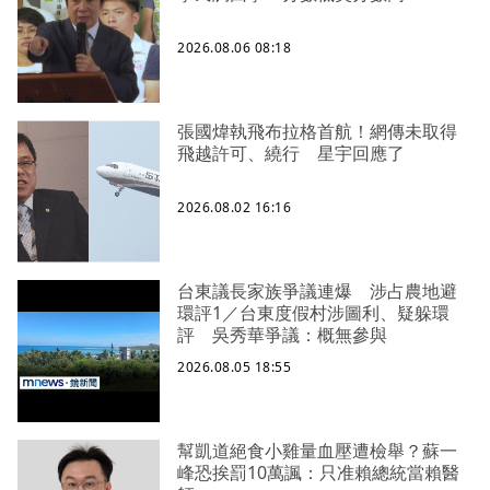
2026.08.06 08:18
張國煒執飛布拉格首航！網傳未取得
飛越許可、繞行 星宇回應了
2026.08.02 16:16
台東議長家族爭議連爆 涉占農地避
環評1／台東度假村涉圖利、疑躲環
評 吳秀華爭議：概無參與
2026.08.05 18:55
幫凱道絕食小雞量血壓遭檢舉？蘇一
峰恐挨罰10萬諷：只准賴總統當賴醫