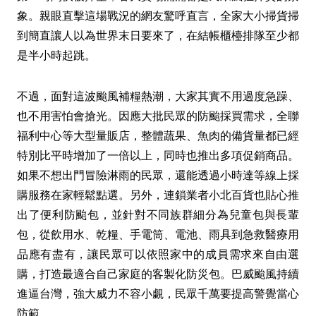
象。親眼直擊這場戰況的網友驚呼直言，全家大小掃貨掃
到簡直讓人以為世界末日要來了，在結帳櫃檯排隊至少都
是半小時起跳。
不過，面對這波颱風補糧熱潮，大家其實不用過度急躁、
也不用害怕會搶光。因應大批民眾的防颱採買需求，全聯
福利中心等大型量販店，整體蔬果、魚肉的備貨量都已經
特別比平時增加了一倍以上，同時也推出多項促銷商品。
如果不想出門冒險淋雨的民眾，還能透過小時達等線上採
購服務在家輕鬆點選。另外，連鎖業者小北百貨也貼心推
出了便利防颱包，並針對不同族群細分為兒童包與長輩
包，從飲用水、乾糧、手電筒、電池、雨具到急救醫療用
品應有盡有，讓民眾可以依照家中的成員需求來自由選
購，打造最適合自己家庭的客製化防災包。巴威颱風持續
進逼台灣，強大威力不容小覷，民眾千萬要提高警覺當心
防範。