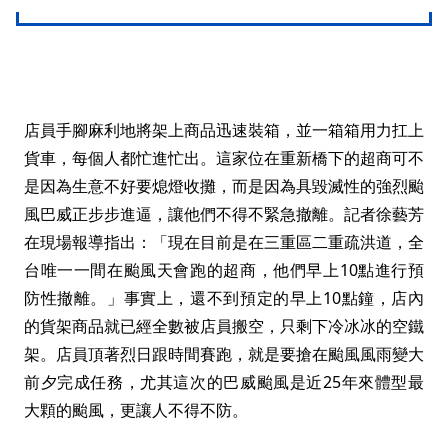
店員手腳麻利地將架上商品迅速裝箱，並一箱箱用力扛上
貨車，每個人都忙進忙出。這家位在重新橋下的超商可不
是因為生意不好要熄燈收攤，而是因為具毀滅性的強烈颱
風巴威正步步進逼，讓他們不得不緊急撤離。記者徐藝芳
在現場報導指出：「現在目前是在三重區二重疏洪道，全
台唯一一間在颱風天會跑的超商，他們早上10點進行預
防性撤離。」事實上，還不到預定的早上10點鐘，店內
的貨架商品就已經全數被店員搬空，只剩下冷冰冰的空鐵
架。店員頂著烈日跟時間賽跑，就是要搶在颱風風雨變大
前夕完成任務，尤其這次的巴威颱風是近25年來體型最
大顆的颱風，更讓人不得不防。