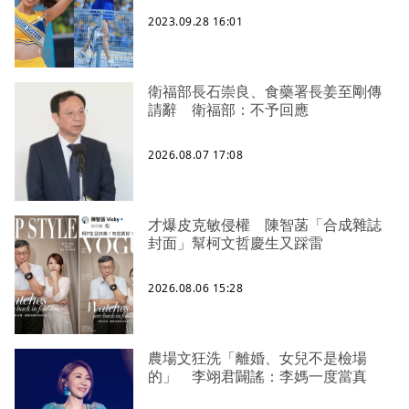
2023.09.28 16:01
衛福部長石崇良、食藥署長姜至剛傳
請辭 衛福部：不予回應
2026.08.07 17:08
才爆皮克敏侵權 陳智菡「合成雜誌
封面」幫柯文哲慶生又踩雷
2026.08.06 15:28
農場文狂洗「離婚、女兒不是檢場
的」 李翊君闢謠：李媽一度當真