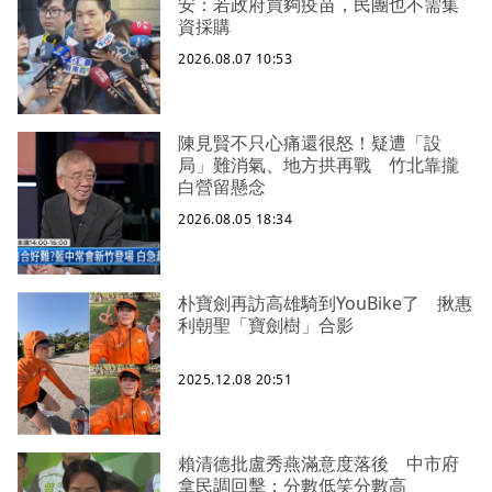
安：若政府買夠疫苗，民團也不需集
資採購
2026.08.07 10:53
陳見賢不只心痛還很怒！疑遭「設
局」難消氣、地方拱再戰 竹北靠攏
白營留懸念
2026.08.05 18:34
朴寶劍再訪高雄騎到YouBike了 揪惠
利朝聖「寶劍樹」合影
2025.12.08 20:51
賴清德批盧秀燕滿意度落後 中市府
拿民調回擊：分數低笑分數高