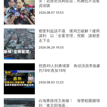
安：若政府買夠疫苗，民團也不需集
資採購
2026.08.07 10:53
都更利益談不攏 僵局怎破解？建商
讓利 以「全案管理」突圍 讓都更
走下去
2026.06.29 19:33
拐賣49人到柬埔寨 角頭演員李振豪
判18年再加18年
2026.08.03 12:25
白海豚路徑又南修！ 海警範圍擴增
到「東北部海面」