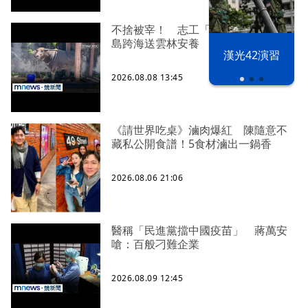
不捨被宰！ 志工「買牛救命」從綠
島跨海送雲林安養
漢光42演習
2026.08.08 13:45
《請世界吃桌》滷肉爆紅 陳隨意不
藏私公開食譜！5食材滷出一鍋香
2026.08.06 21:06
醫稱「民進黨擋中國疫苗」 蔣萬安
嗆：百般刁難企業
2026.08.09 12:45