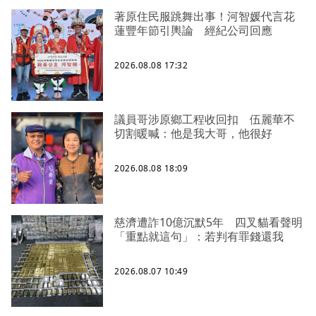
著原住民服跳舞出事！河智媛代言花
蓮豐年節引輿論 經紀公司回應
2026.08.08 17:32
議員哥涉原鄉工程收回扣 伍麗華不
切割暖喊：他是我大哥，他很好
2026.08.08 18:09
慈濟遭詐10億沉默5年 四叉貓看聲明
「重點就這句」：若判有罪錢還我
2026.08.07 10:49