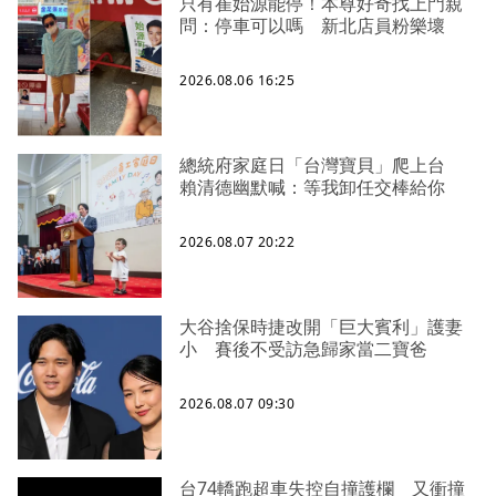
只有崔始源能停！本尊好奇找上門親
問：停車可以嗎 新北店員粉樂壞
2026.08.06 16:25
總統府家庭日「台灣寶貝」爬上台
賴清德幽默喊：等我卸任交棒給你
2026.08.07 20:22
大谷捨保時捷改開「巨大賓利」護妻
小 賽後不受訪急歸家當二寶爸
2026.08.07 09:30
台74轎跑超車失控自撞護欄 又衝撞