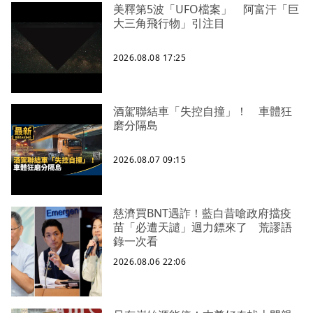
美釋第5波「UFO檔案」 阿富汗「巨
大三角飛行物」引注目
2026.08.08 17:25
酒駕聯結車「失控自撞」！ 車體狂
磨分隔島
2026.08.07 09:15
慈濟買BNT遇詐！藍白昔嗆政府擋疫
苗「必遭天譴」迴力鏢來了 荒謬語
錄一次看
2026.08.06 22:06