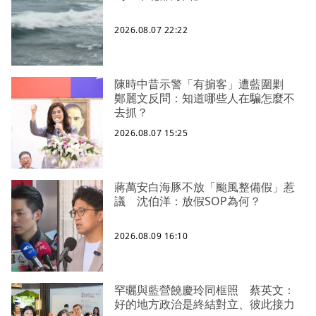
2026.08.07 22:22
陳時中昔示警「有掮客」遭藍圍剿
鄭麗文反問：知道哪些人在騙怎麼不
去抓？
2026.08.07 15:25
蔣萬安白海豚不放「颱風整備假」惹
議 沈伯洋：放假SOP為何？
2026.08.09 16:10
罕曬與藍營饒慶玲同框照 蔡英文：
好的地方政治是終結對立、彼此接力