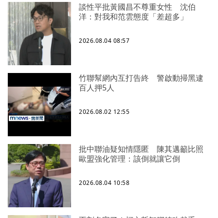
談性平批黃國昌不尊重女性 沈伯
洋：對我和范雲態度「差超多」
2026.08.04 08:57
竹聯幫網內互打告終 警啟動掃黑逮
百人押5人
2026.08.02 12:55
批中聯油疑知情隱匿 陳其邁籲比照
歐盟強化管理：該倒就讓它倒
2026.08.04 10:58