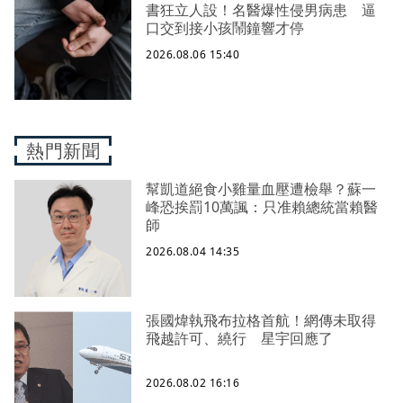
書狂立人設！名醫爆性侵男病患 逼
口交到接小孩鬧鐘響才停
2026.08.06 15:40
熱門新聞
幫凱道絕食小雞量血壓遭檢舉？蘇一
峰恐挨罰10萬諷：只准賴總統當賴醫
師
2026.08.04 14:35
張國煒執飛布拉格首航！網傳未取得
飛越許可、繞行 星宇回應了
2026.08.02 16:16