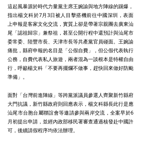
這起風暴源於時代力量黨主席王婉諭與地方陣線的踢爆，
指出楊文科於7月3日被人目擊搭機前往中國深圳，表面
上申報是客家文化交流，實質上卻是帶著宗親團去廣東汕
尾「認祖歸宗」兼祭祖，甚至公開行程中還預計與汕尾市
委常委、陸豐市長、天津市長等共產黨官員碰面。王婉諭
痛批，縣府申報的名目是「公假自費」，但公假代表執行
公務，自費代表私人旅遊，兩者混為一談根本是特權自由
行，呼籲楊文科「不要再擺爛不做事，趕快回來做好防颱
準備」。
面對「台灣前進陣線」等跨黨派議員參選人齊聚新竹縣府
大門抗議，新竹縣政府則回應表示，楊文科縣長此行是應
汕尾市台胞台屬聯誼會等邀請參與兩岸交流，全案早於6
月初提出申請，並經內政部移民署審查通過核發赴中國許
可，後續請假程序均依法辦理。