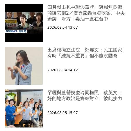
四月就出包中聯涉蓋牌 邁喊無良廠
商讓它倒2／盧秀燕轟台糖吃案、中央
蓋牌 府方：毒油一直在台中
2026.08.04 13:07
出席模擬立法院 鄭麗文：民主國家
有時「總統不重要」但不能沒國會
2026.08.04 14:12
罕曬與藍營饒慶玲同框照 蔡英文：
好的地方政治是終結對立、彼此接力
2026.08.05 15:07