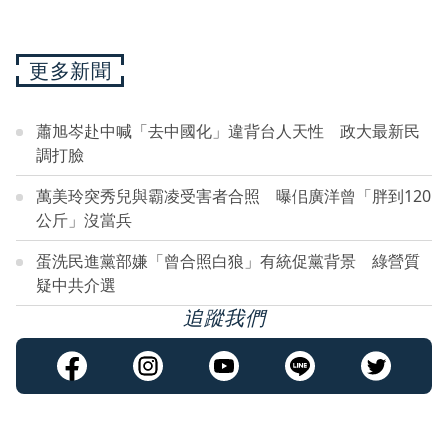
更多新聞
蕭旭岑赴中喊「去中國化」違背台人天性 政大最新民
調打臉
萬美玲突秀兒與霸凌受害者合照 曝佀廣洋曾「胖到120
公斤」沒當兵
蛋洗民進黨部嫌「曾合照白狼」有統促黨背景 綠營質
疑中共介選
追蹤我們