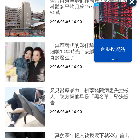
全台自費率最低卻高薪！彰基胸腔外
科醫師平均月薪157萬 21科別突破
50萬
2026.08.06 16:00
「無可替代的夥伴離開了我」…張韶涵
以色列 穹頂
台股投資熱
細數10年時光 悲慟告別：無法相信
之下
真的發生了
2026.08.06 16:00
又見醫療暴力！耕莘醫院病患失控毆
人 院方揭他早是「黑名單」堅決提
告
2026.08.06 16:00
「真羨慕年輕人被摸幾下就XX」曾出