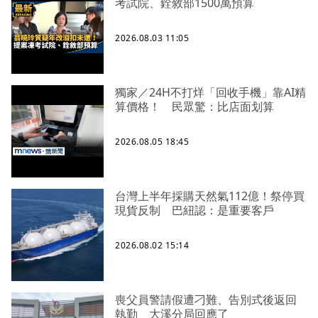
考試院、銓敘部1500萬預算
2026.08.03 11:05
獨家／24H不打烊「回收手機」靠AI精
算價格！ 民眾驚：比店面划算
2026.08.05 18:45
台灣上半年採購天然氣112億！祭停買
現貨反制 巴紐認：是重要客戶
2026.08.02 15:14
喪父員警請假遭刁難、告別式後返回
執勤 大溪分局回應了