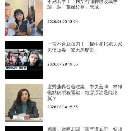
不刻名字了！柯文哲卸腳鐐改戴手
環 貼「萊爾校長」示威
2026.08.05 12:04
一言不合就揮刀！ 揭中和弒媳夫家
欠債販毒「驚天黑歷史」
2026.07.29 19:55
盧秀燕轟台糖吃案、中央蓋牌 林靜
儀點破製程關鍵：粗膠原油是能吃
膩？
2026.08.04 15:55
獨家／建商老闆「國巨遭套牢」祭超