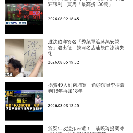
狂讓利 買房「最高折130萬」
2026.08.02 18:45
邀沈伯洋簽名「秀菜單遮蔣萬安親
簽」遭出征 饒河名店速祭白漆消失
術
2026.08.05 19:52
拐賣49人到柬埔寨 角頭演員李振豪
判18年再加18年
2026.08.03 12:25
質疑年改溢扣未還！ 翁曉玲提案凍