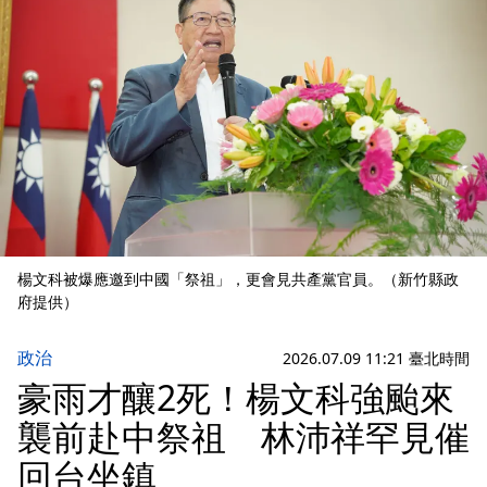
楊文科被爆應邀到中國「祭祖」，更會見共產黨官員。（新竹縣政
府提供）
政治
2026.07.09 11:21 臺北時間
豪雨才釀2死！楊文科強颱來
襲前赴中祭祖 林沛祥罕見催
回台坐鎮