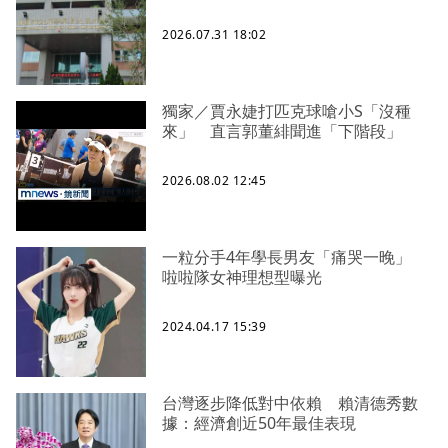
2026.07.31 18:02
獨家／賈永婕打匹克球嗆小S「沒種
來」 直言郭董緋聞進「下階段」
2026.08.02 12:45
一粒分手4年學長男友「痛哭一晚」
啦啦隊女神理想型曝光
2024.04.17 15:39
台灣逐步降低對中依賴 賴清德秀數
據：經濟創近50年最佳表現