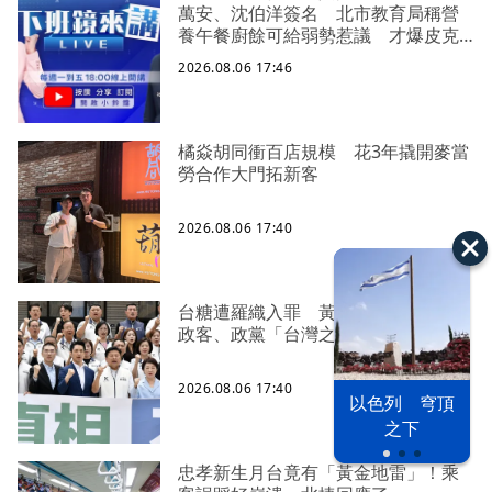
萬安、沈伯洋簽名 北市教育局稱營
養午餐廚餘可給弱勢惹議 才爆皮克
敏侵權 陳智菡幫柯文哲慶生又踩雷！
2026.08.06 17:46
生日改戴電子手環 曝柯文哲想法：
羞辱更強！
橘焱胡同衝百店規模 花3年撬開麥當
勞合作大門拓新客
2026.08.06 17:40
台糖遭羅織入罪 黃智賢批掩護中聯
政客、政黨「台灣之恥」
2026.08.06 17:40
以色列 穹頂
之下
忠孝新生月台竟有「黃金地雷」！乘