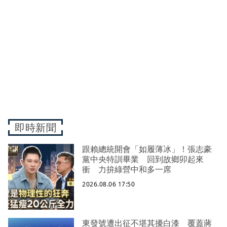
即時新聞
跟賴總統開會「如履薄冰」！張志豪
黨中央特訓畢業 回到故鄉卯起來
衝 力拚綠營中和多一席
2026.08.06 17:50
東發號遭出征不堪其擾白漆 覆蓋蔣