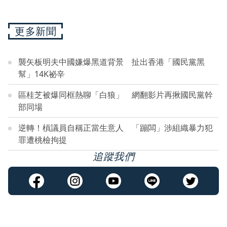
更多新聞
襲矢板明夫中國嫌爆黑道背景 扯出香港「國民黨黑
幫」14K祕辛
區桂芝被爆同框熱聊「白狼」 網翻影片再揪國民黨幹
部同場
逆轉！槓議員自稱正當生意人 「蹦闆」涉組織暴力犯
罪遭桃檢拘提
追蹤我們