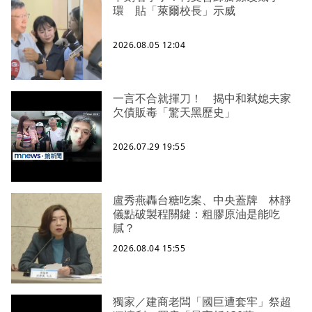
環 貼「萊爾校長」示威
2026.08.05 12:04
一言不合就揮刀！ 揭中和弒媳夫家
欠債販毒「驚天黑歷史」
2026.07.29 19:55
盧秀燕轟台糖吃案、中央蓋牌 林靜
儀點破製程關鍵：粗膠原油是能吃
膩？
2026.08.04 15:55
獨家／建商老闆「國巨遭套牢」祭超