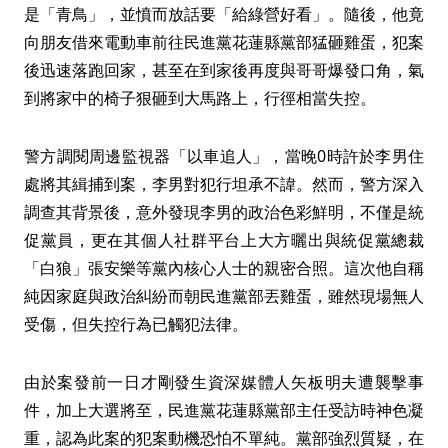
是「青鳥」，並憤而放話要「給綠營好看」。隨後，他竟
向朋友借來電動車前往民進黨花蓮縣黨部猛砸雞蛋，犯案
後迅速落跑回家，甚至在到家後再度與哥哥爆發口角，氣
到將家中的椅子狠砸到大馬路上，行徑相當失控。
警方調閱周邊監視器「以車追人」，當晚0時許於李男住
處將其緝捕到案，李男對犯行坦承不諱。然而，警方深入
調查其背景後，意外發現李男的政治色彩鮮明，不僅是統
促黨員，更在其個人社群平台上大方曬出與統促黨總裁
「白狼」張安樂等黨內核心人士的親密合照。這次他自稱
純因家庭與政治糾紛而朝民進黨部丟雞蛋，雖然現場無人
受傷，但失控行為已觸犯法律。
由於案發前一日才剛發生資深媒體人矢板明夫遭襲擊事
件，加上大選將至，民進黨花蓮縣黨部主任受訪時神色凝
重，認為此案的犯案動機恐怕不單純。黨部強烈質疑，在