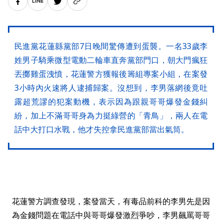
民進黨花蓮縣黨部7日晚間驚傳遭到蛋襲。一名33歲李
姓男子騎乘微型電動二輪車直奔黨部門口，朝大門瘋狂
丟擲雞蛋洩憤，花蓮警方獲報後籌組專案小組，在案發
3小時內火速將人逮捕歸案。沒想到，李男落網後竟吐
露超荒謬的犯案動機，表示因為跟親哥哥爆發金錢糾
紛，加上不滿哥哥身為力挺綠營的「青鳥」，兩人在電
話中大打口水戰，他才失控拿民進黨部當出氣筒。
花蓮警方調查發現，案發當天，有毒品前科的李男先是因
為金錢問題在電話中與哥哥爆發激烈爭吵，李男飆罵哥哥