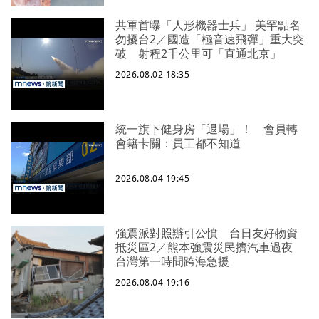
共軍首曝「人形機器士兵」 美罕點名
勿擾台2／國造「極音速飛彈」重大突
破 射程2千公里可「直通北京」
2026.08.02 18:35
統一旗下健身房「退場」！ 會員轉
會籍卡關：員工都不知道
2026.08.04 19:45
強震派對照辦引公憤 台日友好物資
抵災區2／熊本強震災民擠汽車過夜
台灣第一時間跨海急援
2026.08.04 19:16