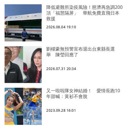
降低避難所染疫風險！慈濟再急調200
頂「福慧隔屏」 華航免費直飛日本
救援
2026.08.04 19:10
劉櫂豪無預警宣布退出台東縣長選
舉 陳瑩回應了
2026.07.31 20:34
又一啦啦隊女神結婚！ 愛情長跑10
年甜喊：黃衫不會脫
2023.09.28 16:01