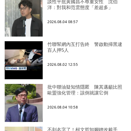
談性平批黃國昌不尊重女性 沈伯
洋：對我和范雲態度「差超多」
2026.08.04 08:57
竹聯幫網內互打告終 警啟動掃黑逮
百人押5人
2026.08.02 12:55
批中聯油疑知情隱匿 陳其邁籲比照
歐盟強化管理：該倒就讓它倒
2026.08.04 10:58
不刻名字了！柯文哲卸腳鐐改戴手