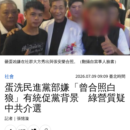
砸蛋凶嫌在社群大方秀出與張安樂合照。（翻攝自當事人臉書）
社會
2026.07.09 09:09 臺北時間
蛋洗民進黨部嫌「曾合照白
狼」有統促黨背景 綠營質疑
中共介選
記者
｜
張憶漩