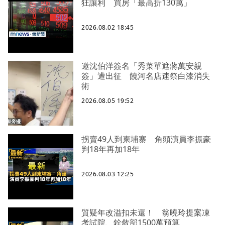
狂讓利 買房「最高折130萬」
2026.08.02 18:45
邀沈伯洋簽名「秀菜單遮蔣萬安親
簽」遭出征 饒河名店速祭白漆消失
術
2026.08.05 19:52
拐賣49人到柬埔寨 角頭演員李振豪
判18年再加18年
2026.08.03 12:25
質疑年改溢扣未還！ 翁曉玲提案凍
考試院、銓敘部1500萬預算