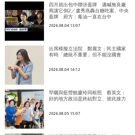
四月就出包中聯涉蓋牌 邁喊無良廠
商讓它倒2／盧秀燕轟台糖吃案、中央
蓋牌 府方：毒油一直在台中
2026.08.04 13:07
出席模擬立法院 鄭麗文：民主國家
有時「總統不重要」但不能沒國會
2026.08.04 14:12
罕曬與藍營饒慶玲同框照 蔡英文：
好的地方政治是終結對立、彼此接力
2026.08.05 15:07