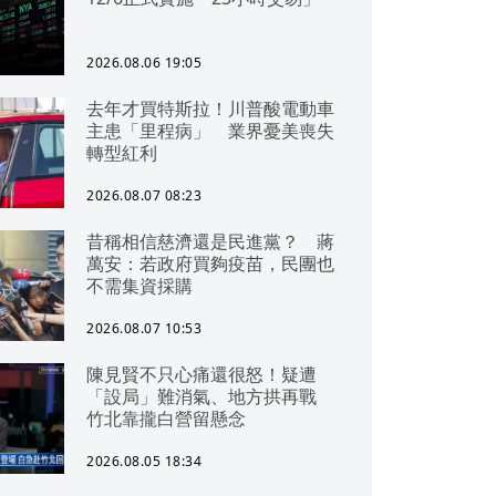
2026.08.06 19:05
去年才買特斯拉！川普酸電動車
主患「里程病」 業界憂美喪失
轉型紅利
2026.08.07 08:23
昔稱相信慈濟還是民進黨？ 蔣
萬安：若政府買夠疫苗，民團也
不需集資採購
2026.08.07 10:53
陳見賢不只心痛還很怒！疑遭
「設局」難消氣、地方拱再戰
竹北靠攏白營留懸念
2026.08.05 18:34