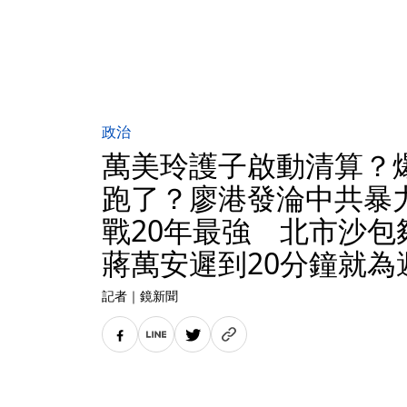
政治
萬美玲護子啟動清算？
跑了？廖港發淪中共暴
戰20年最強 北市沙包
蔣萬安遲到20分鐘就為
記者
｜
鏡新聞