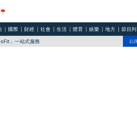
治
國際
財經
社會
生活
體育
娛樂
地方
節目列
值勤風險
Fit」一站式服務
公
區 發放「安全指引」疏導民眾