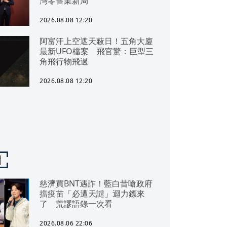
灣零售業新局
2026.08.08 12:20
阿富汗上空遮天蔽日！五角大廈
最新UFO檔案 飛官驚：巨型三
角飛行物飛過
2026.08.08 12:20
聞
慈濟買BNT遇詐！藍白昔嗆政府
擋疫苗「必遭天譴」迴力鏢來
了 荒謬語錄一次看
2026.08.06 22:06