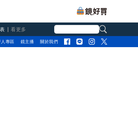
表
看更多
評人專區
鏡主播
關於我們