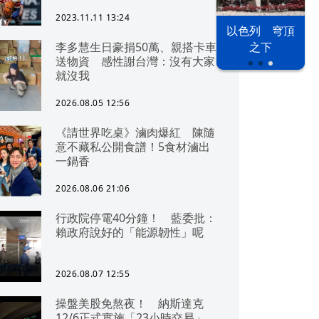
2023.11.11 13:24
以色列 穹頂
漢光42演習
台股投資熱
李多慧生日豪捐50萬、親搭卡車
之下
送物資 感性謝台灣：沒有大家
就沒我
2026.08.05 12:56
《請世界吃桌》滷肉爆紅 陳隨
意不藏私公開食譜！5食材滷出
一鍋香
2026.08.06 21:06
行政院停電40分鐘！ 藍委批：
賴政府說好的「能源韌性」呢
2026.08.07 12:55
操盤美股免熬夜！ 納斯達克
12/6正式實施「23小時交易」