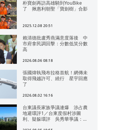
朴寶劍再訪高雄騎到YouBike
了 揪惠利朝聖「寶劍樹」合影
2025.12.08 20:51
賴清德批盧秀燕滿意度落後 中
市府拿民調回擊：分數低笑分數
高
2026.08.06 08:18
張國煒執飛布拉格首航！網傳未
取得飛越許可、繞行 星宇回應
了
2026.08.02 16:16
台東議長家族爭議連爆 涉占農
地避環評1／台東度假村涉圖
利、疑躲環評 吳秀華爭議：概
無參與