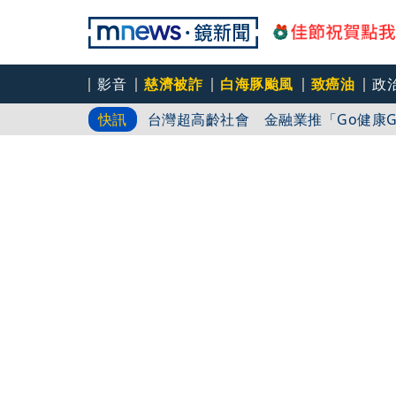
影音
慈濟被詐
白海豚颱風
致癌油
政
美「機器狗」化身保全巡邏 降低真人
快訊
台灣超高齡社會 金融業推「Go健康Go
漢光演習！心戰喊話車罕見現蹤台南市