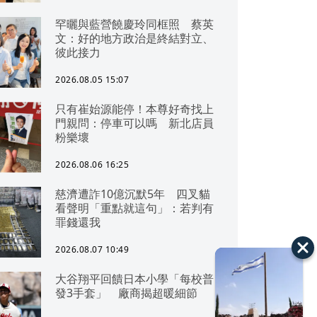
罕曬與藍營饒慶玲同框照 蔡英
文：好的地方政治是終結對立、
彼此接力
2026.08.05 15:07
只有崔始源能停！本尊好奇找上
門親問：停車可以嗎 新北店員
粉樂壞
2026.08.06 16:25
慈濟遭詐10億沉默5年 四叉貓
看聲明「重點就這句」：若判有
罪錢還我
2026.08.07 10:49
大谷翔平回饋日本小學「每校普
發3手套」 廠商揭超暖細節