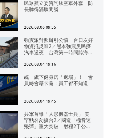
民眾黨立委質詢炫空軍外套 防
長聽得滿臉問號
2026.08.06 09:55
強震派對照辦引公憤 台日友好
物資抵災區2／熊本強震災民擠
汽車過夜 台灣第一時間跨海急
援
2026.08.04 19:16
統一旗下健身房「退場」！ 會
員轉會籍卡關：員工都不知道
2026.08.04 19:45
共軍首曝「人形機器士兵」 美
罕點名勿擾台2／國造「極音速
飛彈」重大突破 射程2千公里
可「直通北京」