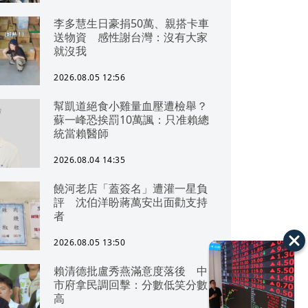
李多慧生日豪捐50萬、親搭卡車
送物資 感性謝台灣：沒有大家
就沒我
2026.08.05 12:56
幫凱道絕食小雞量血壓遭檢舉？
蘇一峰恐挨罰10萬諷：只准賴總
統當賴醫師
2026.08.04 14:35
饒河老店「蓋簽名」遭灌一星負
評 沈伯洋盼蔣萬安出面勸支持
者
2026.08.05 13:50
賴清德批盧秀燕滿意度落後 中
市府拿民調回擊：分數低笑分數
高