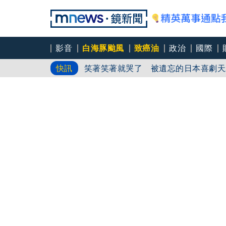
中颱「白海豚」逼近北台灣 星宇台日
影音
白海豚颱風
致癌油
政治
國際
笑著笑著就哭了 被遺忘的日本喜劇天
快訊
角頭大哥變身親情喜劇 羅志祥噴貢丸