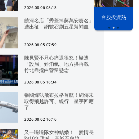
2026.08.06 08:18
以色列 穹頂
台股投資熱
饒河名店「秀蓋掉蔣萬安簽名」
之下
遭出征 網號召刷五星幫補血
2026.08.05 07:59
陳見賢不只心痛還很怒！疑遭
「設局」難消氣、地方拱再戰
竹北靠攏白營留懸念
2026.08.05 18:34
張國煒執飛布拉格首航！網傳未
取得飛越許可、繞行 星宇回應
了
2026.08.02 16:16
又一啦啦隊女神結婚！ 愛情長
跑10年甜喊：黃衫不會脫