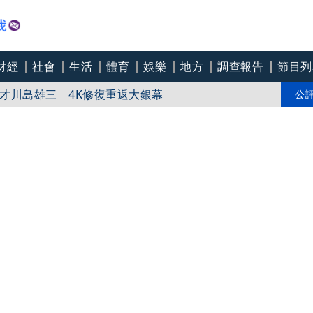
8航班異動！8日加開疏運
財經
社會
生活
體育
娛樂
地方
調查報告
節目列
才川島雄三 4K修復重返大銀幕
公
爽打王識賢「神臉黏飯粒」 喜提「搞笑MVP」