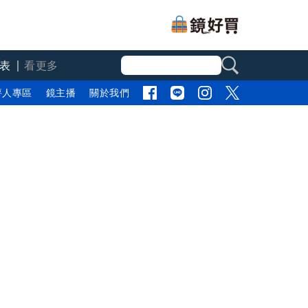
表
看更多
評人專區
鏡主播
關於我們