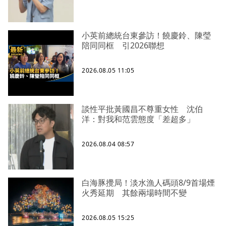
小英前總統台東參訪！饒慶鈴、陳瑩
陪同同框 引2026聯想
2026.08.05 11:05
談性平批黃國昌不尊重女性 沈伯
洋：對我和范雲態度「差超多」
2026.08.04 08:57
白海豚攪局！淡水漁人碼頭8/9首場煙
火秀延期 其餘兩場時間不變
2026.08.05 15:25