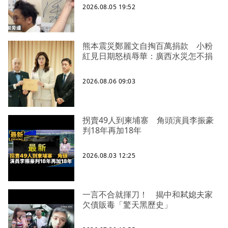
2026.08.05 19:52
熊本震災鄭麗文自掏百萬捐款 小粉
紅見日期怒槓辱華：廣西水災怎不捐
2026.08.06 09:03
拐賣49人到柬埔寨 角頭演員李振豪
判18年再加18年
2026.08.03 12:25
一言不合就揮刀！ 揭中和弒媳夫家
欠債販毒「驚天黑歷史」