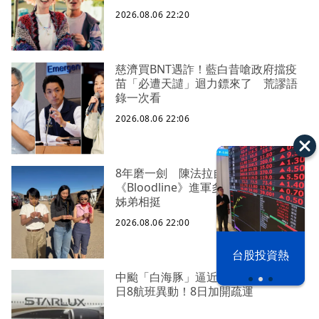
2026.08.06 22:20
慈濟買BNT遇詐！藍白昔嗆政府擋疫
苗「必遭天譴」迴力鏢來了 荒謬語
錄一次看
2026.08.06 22:06
8年磨一劍 陳法拉自編自導
《Bloodline》進軍多倫多 柯林法洛
姊弟相挺
2026.08.06 22:00
以色列 穹頂
台股投資熱
之下
中颱「白海豚」逼近北台灣 星宇台
日8航班異動！8日加開疏運