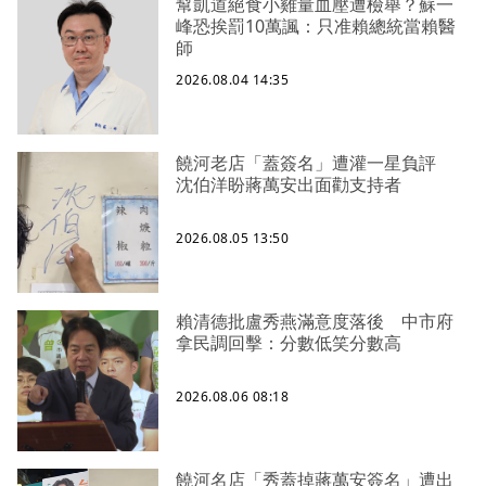
幫凱道絕食小雞量血壓遭檢舉？蘇一
峰恐挨罰10萬諷：只准賴總統當賴醫
師
2026.08.04 14:35
饒河老店「蓋簽名」遭灌一星負評
沈伯洋盼蔣萬安出面勸支持者
2026.08.05 13:50
賴清德批盧秀燕滿意度落後 中市府
拿民調回擊：分數低笑分數高
2026.08.06 08:18
饒河名店「秀蓋掉蔣萬安簽名」遭出