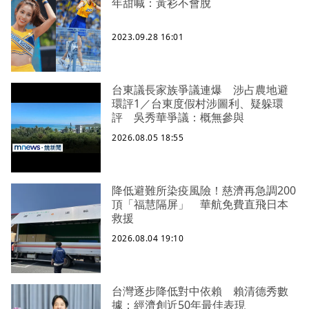
年甜喊：黃衫不會脫
2023.09.28 16:01
台東議長家族爭議連爆 涉占農地避
環評1／台東度假村涉圖利、疑躲環
評 吳秀華爭議：概無參與
2026.08.05 18:55
降低避難所染疫風險！慈濟再急調200
頂「福慧隔屏」 華航免費直飛日本
救援
2026.08.04 19:10
台灣逐步降低對中依賴 賴清德秀數
據：經濟創近50年最佳表現