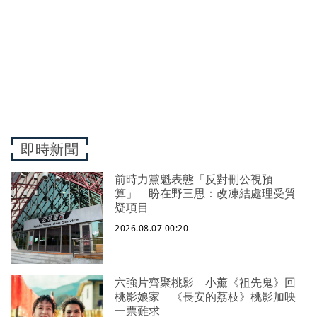
即時新聞
前時力黨魁表態「反對刪公視預
算」 盼在野三思：改凍結處理受質
疑項目
2026.08.07 00:20
六強片齊聚桃影 小薰《祖先鬼》回
桃影娘家 《長安的荔枝》桃影加映
一票難求