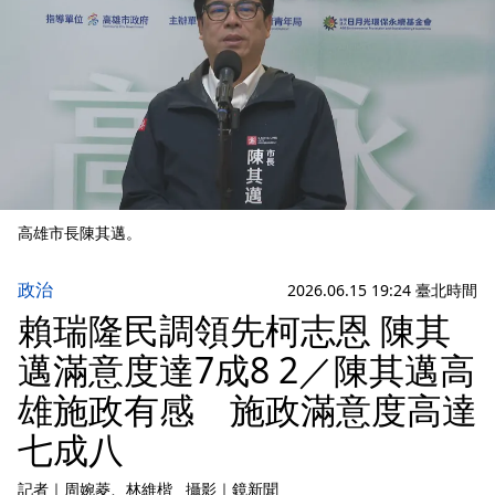
高雄市長陳其邁。
政治
2026.06.15 19:24 臺北時間
賴瑞隆民調領先柯志恩 陳其
邁滿意度達7成8 2／陳其邁高
雄施政有感 施政滿意度高達
七成八
記者
｜
周婉菱
、林維楷
攝影
｜
鏡新聞