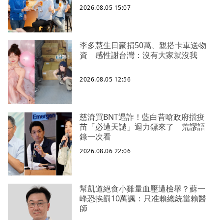
2026.08.05 15:07
李多慧生日豪捐50萬、親搭卡車送物
資 感性謝台灣：沒有大家就沒我
2026.08.05 12:56
慈濟買BNT遇詐！藍白昔嗆政府擋疫
苗「必遭天譴」迴力鏢來了 荒謬語
錄一次看
2026.08.06 22:06
幫凱道絕食小雞量血壓遭檢舉？蘇一
峰恐挨罰10萬諷：只准賴總統當賴醫
師