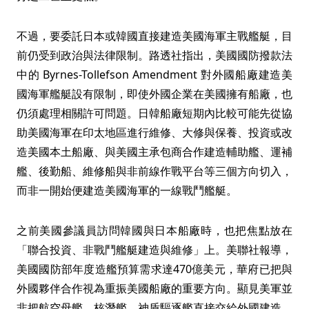
不過，要委託日本或韓國直接建造美國海軍主戰艦艇，目
前仍受到政治與法律限制。路透社指出，美國國防撥款法
中的 Byrnes-Tollefson Amendment 對外國船廠建造美
國海軍艦艇設有限制，即使外國企業在美國擁有船廠，也
仍須處理相關許可問題。日韓船廠短期內比較可能先從協
助美國海軍在印太地區進行維修、大修與保養、投資或改
造美國本土船廠、與美國主承包商合作建造輔助艦、運補
艦、後勤船、維修船與非前線作戰平台等三個方向切入，
而非一開始便建造美國海軍的一線戰鬥艦艇。
之前美國參議員訪問韓國與日本船廠時，也把焦點放在
「聯合投資、非戰鬥艦艇建造與維修」上。美聯社報導，
美國國防部年度造艦預算需求達470億美元，華府已把與
外國夥伴合作視為重振美國船廠的重要方向。顯見美軍並
非把航空母艦、核潛艦、神盾驅逐艦直接交給外國建造，