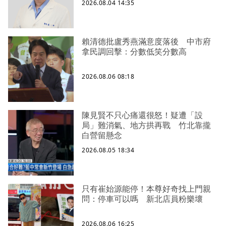
2026.08.04 14:35
賴清德批盧秀燕滿意度落後 中市府
拿民調回擊：分數低笑分數高
2026.08.06 08:18
陳見賢不只心痛還很怒！疑遭「設
局」難消氣、地方拱再戰 竹北靠攏
白營留懸念
2026.08.05 18:34
只有崔始源能停！本尊好奇找上門親
問：停車可以嗎 新北店員粉樂壞
2026.08.06 16:25