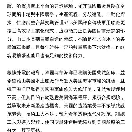
艦、潛艦與海上平台的建造經驗，尤其韓國船廠長期在全
球商船市場與中國競爭，生產流程、分段建造、自動化焊
接、供應鏈整合與交期管理都比美國許多傳統軍用船廠更
接近高效率工業化模式，這種能力正是美國目前最缺的部
分。而日本長期自艦自造的傳統，不論是在水面水下的各
種海軍艦艇，且每年維持一定的數量新艦下水汰換，也較
容易擴張產能且也有足夠的技術能力。
根據外電的報導，韓國韓華海洋已收購美國費城船廠，並
希望藉由美國本土船廠作為進入美國海軍市場的跳板，且
韓華海洋已取得美國海軍維修與大修訂單，雖然短期獲利
不高，但其目的在於熟悉美國海軍程序、累積合規經驗，
並爭取未來新艦建造機會。美國的造艦業長年不振導致設
施老舊、技術工人不足，韓方希望透過現代化設施、訓練
工人與導入製程，使同型船建造時間縮短到美國船廠的三
分之二甚至更低。