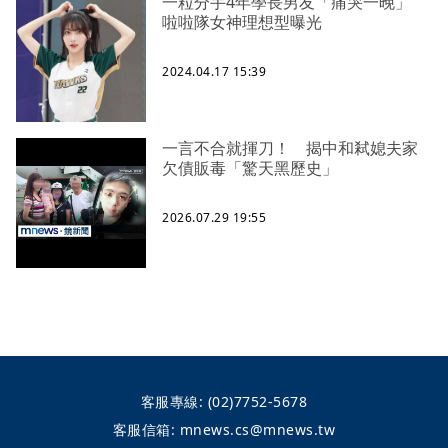
一粒分手4年學長男友「痛哭一晚」
啦啦隊女神理想型曝光
2024.04.17 15:39
一言不合就揮刀！ 揭中和弒媳夫家
欠債販毒「驚天黑歷史」
2026.07.29 19:55
客服專線:
(02)7752-5678
客服信箱:
mnews.cs@mnews.tw