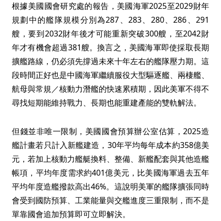
根據美國國會研究處的報告，美國海軍2025至2029財年
規劃中的艦隊規模分別為287、283、280、286、291
艘，要到2032財年後才可能重新突破300艘，至2042財
年才有機會超過381艘。換言之，美國海軍即使採取長期
擴艦路線，仍必須先撐過未來十年左右的艦隊壓力期。這
段時間正好也是中國海軍繼續服役大型驅逐艦、兩棲艦、
航母與常規／核動力潛艦的快速累積期，因此美軍不得不
尋找短期能維持戰力、長期也能重建產能的雙軌解法。
但錢並非唯一限制，美國國會預算辦公室估算，2025造
艦計畫若只計入新艦建造，30年平均每年成本約358億美
元，若加上核動力艦艇換料、整備、新艦配套與其他造艦
帳項，平均年度需求約401億美元，比美國海軍過去五年
平均年度造艦撥款高出46%。這說明美軍的艦隊擴張同時
會受到國防預算、工業能量與交艦進度三重限制，而不是
單靠國會追加預算即可立即解決。