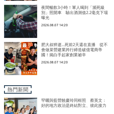
夜間暢飲3小時！軍人喝到「瀕死級
別」照開車 驗出酒測值2.2毫克下場
曝光
2026.08.07 14:20
肥大叔猝逝...死前2天還在直播 從不
會做菜營建業跨行締造破億電商帝
國！揭白手起家創業祕辛
2026.08.07 14:20
熱門新聞
罕曬與藍營饒慶玲同框照 蔡英文：
好的地方政治是終結對立、彼此接力