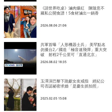
《請世界吃桌》滷肉爆紅 陳隨意不
藏私公開食譜！5食材滷出一鍋香
2026.08.06 21:06
共軍首曝「人形機器士兵」 美罕點名
勿擾台2／國造「極音速飛彈」重大突
破 射程2千公里可「直通北京」
2026.08.02 18:35
玉澤演巴黎下跪獻女友戒指 經紀公
司否認祕密求婚「是慶生抓拍照」
2025.02.05 15:08