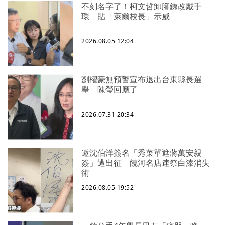
不刻名字了！柯文哲卸腳鐐改戴手
環 貼「萊爾校長」示威
2026.08.05 12:04
劉櫂豪無預警宣布退出台東縣長選
舉 陳瑩回應了
2026.07.31 20:34
邀沈伯洋簽名「秀菜單遮蔣萬安親
簽」遭出征 饒河名店速祭白漆消失
術
2026.08.05 19:52