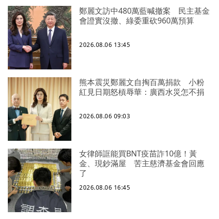
鄭麗文訪中480萬藍喊撤案 民主基金
會證實沒撤、綠委重砍960萬預算
2026.08.06 13:45
熊本震災鄭麗文自掏百萬捐款 小粉
紅見日期怒槓辱華：廣西水災怎不捐
2026.08.06 09:03
女律師誆能買BNT疫苗詐10億！黃
金、現鈔滿屋 苦主慈濟基金會回應
了
2026.08.06 16:45