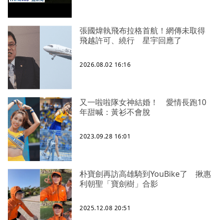
張國煒執飛布拉格首航！網傳未取得
飛越許可、繞行 星宇回應了
2026.08.02 16:16
又一啦啦隊女神結婚！ 愛情長跑10
年甜喊：黃衫不會脫
2023.09.28 16:01
朴寶劍再訪高雄騎到YouBike了 揪惠
利朝聖「寶劍樹」合影
2025.12.08 20:51