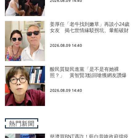
2026.08.09 14:40
姜厚任「老牛找到嫩草」再談小24歲
女友 揭七世情緣駁拐坑、暈船破財
2026.08.09 14:40
酸民質疑民進黨「是不是有她裸
照？」 黃智賢3點回嗆獲網友讚爆
2026.08.09 14:40
熱門新聞
慈濟買BNT遇詐！藍白昔嗆政府擋疫