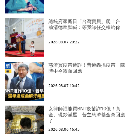
總統府家庭日「台灣寶貝」爬上台
賴清德幽默喊：等我卸任交棒給你
2026.08.07 20:22
慈濟買疫苗遭詐！昔遭轟擋疫苗 陳
時中今露面回應
2026.08.07 10:42
女律師誆能買BNT疫苗詐10億！黃
金、現鈔滿屋 苦主慈濟基金會回應
了
2026.08.06 16:45