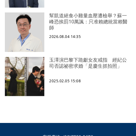
幫凱道絕食小雞量血壓遭檢舉？蘇一
峰恐挨罰10萬諷：只准賴總統當賴醫
師
2026.08.04 14:35
玉澤演巴黎下跪獻女友戒指 經紀公
司否認祕密求婚「是慶生抓拍照」
2025.02.05 15:08