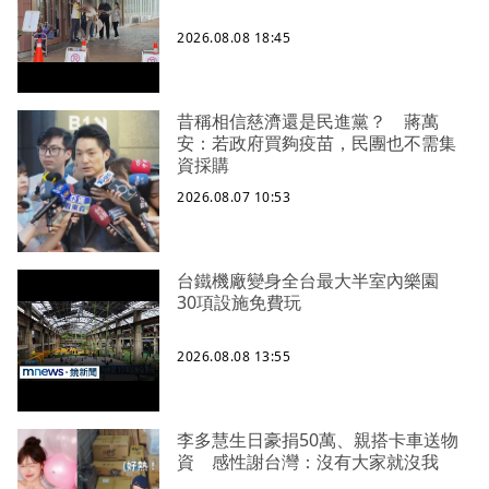
2026.08.08 18:45
昔稱相信慈濟還是民進黨？ 蔣萬
安：若政府買夠疫苗，民團也不需集
資採購
2026.08.07 10:53
台鐵機廠變身全台最大半室內樂園
30項設施免費玩
2026.08.08 13:55
李多慧生日豪捐50萬、親搭卡車送物
資 感性謝台灣：沒有大家就沒我