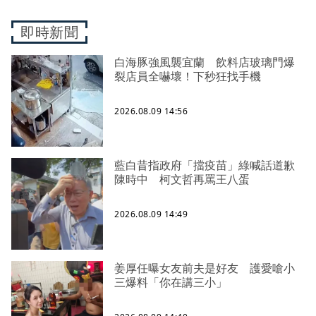
即時新聞
白海豚強風襲宜蘭 飲料店玻璃門爆
裂店員全嚇壞！下秒狂找手機
2026.08.09 14:56
藍白昔指政府「擋疫苗」綠喊話道歉
陳時中 柯文哲再罵王八蛋
2026.08.09 14:49
姜厚任曝女友前夫是好友 護愛嗆小
三爆料「你在講三小」