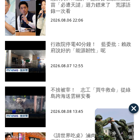
苗「必遭天譴」迴力鏢來了 荒謬語
錄一次看
2026.08.06 22:06
行政院停電40分鐘！ 藍委批：賴政
府說好的「能源韌性」呢
2026.08.07 12:55
不捨被宰！ 志工「買牛救命」從綠
島跨海送雲林安養
2026.08.08 13:45
《請世界吃桌》滷肉爆紅 陳隨意不