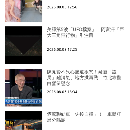
2026.08.05 12:56
美釋第5波「UFO檔案」 阿富汗「巨
大三角飛行物」引注目
2026.08.08 17:25
陳見賢不只心痛還很怒！疑遭「設
局」難消氣、地方拱再戰 竹北靠攏
白營留懸念
2026.08.05 18:34
酒駕聯結車「失控自撞」！ 車體狂
磨分隔島