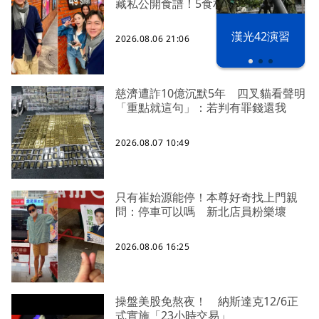
藏私公開食譜！5食材滷出一鍋香
漢光42演習
2026.08.06 21:06
慈濟遭詐10億沉默5年 四叉貓看聲明
「重點就這句」：若判有罪錢還我
2026.08.07 10:49
只有崔始源能停！本尊好奇找上門親
問：停車可以嗎 新北店員粉樂壞
2026.08.06 16:25
操盤美股免熬夜！ 納斯達克12/6正
式實施「23小時交易」