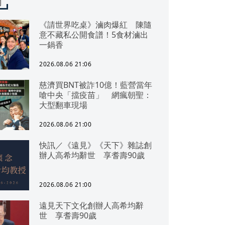
聞
《請世界吃桌》滷肉爆紅 陳隨
意不藏私公開食譜！5食材滷出
一鍋香
2026.08.06 21:06
慈濟買BNT被詐10億！藍營當年
嗆中央「擋疫苗」 網瘋朝聖：
大型翻車現場
2026.08.06 21:00
快訊／《遠見》《天下》雜誌創
辦人高希均辭世 享耆壽90歲
2026.08.06 21:00
遠見天下文化創辦人高希均辭
世 享耆壽90歲