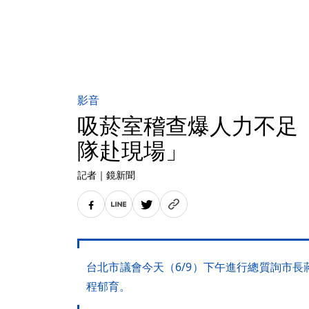
影音
吸菸室稽查爆人力不足
隊赴現場」
記者
｜
鏡新聞
台北市議會今天（6/9）下午進行總質詢市
程郁育。