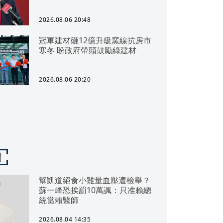
2026.08.06 20:48
冠軍建材砸12億升級窯線抗房市
寒冬 盼政府帶頭鼓勵綠建材
2026.08.06 20:20
聞
幫凱道絕食小雞量血壓遭檢舉？
蘇一峰恐挨罰10萬諷：只准賴總
統當賴醫師
2026.08.04 14:35