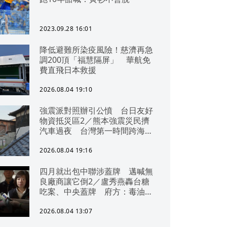
2023.09.28 16:01
降低避難所染疫風險！慈濟再急
調200頂「福慧隔屏」 華航免
費直飛日本救援
2026.08.04 19:10
強震派對照辦引公憤 台日友好
物資抵災區2／熊本強震災民擠
汽車過夜 台灣第一時間跨海急
援
2026.08.04 19:16
四月就出包中聯涉蓋牌 邁喊無
良廠商讓它倒2／盧秀燕轟台糖
吃案、中央蓋牌 府方：毒油一
直在台中
2026.08.04 13:07