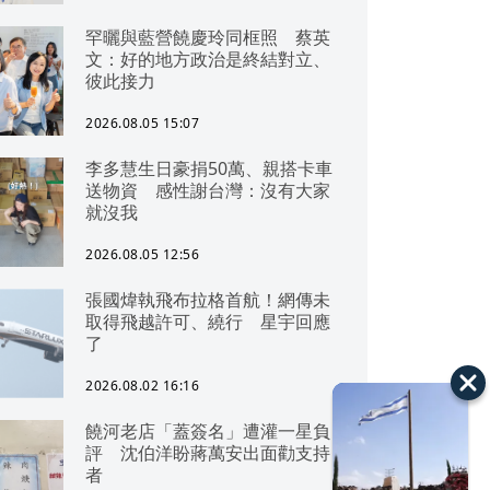
罕曬與藍營饒慶玲同框照 蔡英
文：好的地方政治是終結對立、
彼此接力
2026.08.05 15:07
李多慧生日豪捐50萬、親搭卡車
送物資 感性謝台灣：沒有大家
就沒我
2026.08.05 12:56
張國煒執飛布拉格首航！網傳未
取得飛越許可、繞行 星宇回應
了
2026.08.02 16:16
饒河老店「蓋簽名」遭灌一星負
評 沈伯洋盼蔣萬安出面勸支持
者