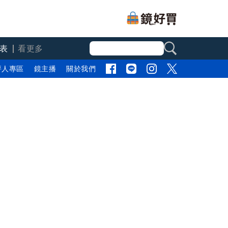
表
看更多
評人專區
鏡主播
關於我們