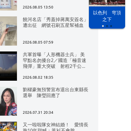
2026.08.05 13:50
以色列 穹頂
饒河名店「秀蓋掉蔣萬安簽名」
之下
遭出征 網號召刷五星幫補血
2026.08.05 07:59
共軍首曝「人形機器士兵」 美
罕點名勿擾台2／國造「極音速
飛彈」重大突破 射程2千公里
可「直通北京」
2026.08.02 18:35
劉櫂豪無預警宣布退出台東縣長
選舉 陳瑩回應了
2026.07.31 20:34
又一啦啦隊女神結婚！ 愛情長
跑10年甜喊：黃衫不會脫