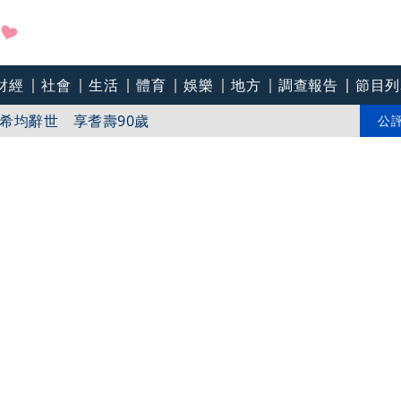
中央「擋疫苗」 網瘋朝聖：大型翻車現場
財經
社會
生活
體育
娛樂
地方
調查報告
節目列
希均辭世 享耆壽90歲
公
壽90歲