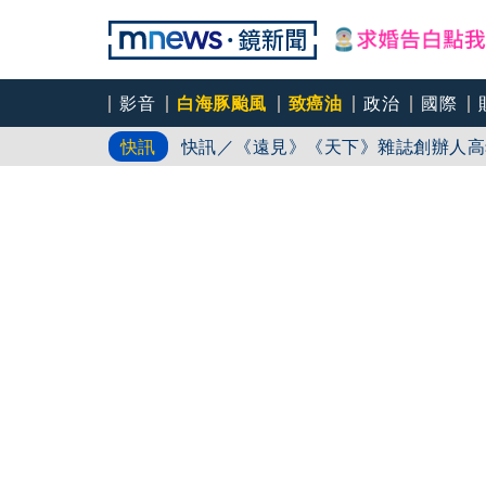
慈濟買BNT被詐10億！藍營當年嗆
影音
白海豚颱風
致癌油
政治
國際
快訊／《遠見》《天下》雜誌創辦人高
快訊
遠見天下文化創辦人高希均辭世 享耆