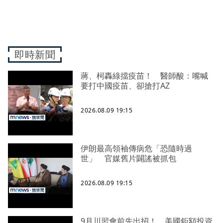
即時新聞
蔣、柯轟綠擋疫苗！ 醫師酸：嘴喊
要打中國疫苗、卻搶打AZ
2026.08.09 19:15
伊朗最高領袖傳病危「恐隨時過
世」 官媒舊片闢謠被抓包
2026.08.09 19:15
9月川習會前先出招！ 美國鉅額投資