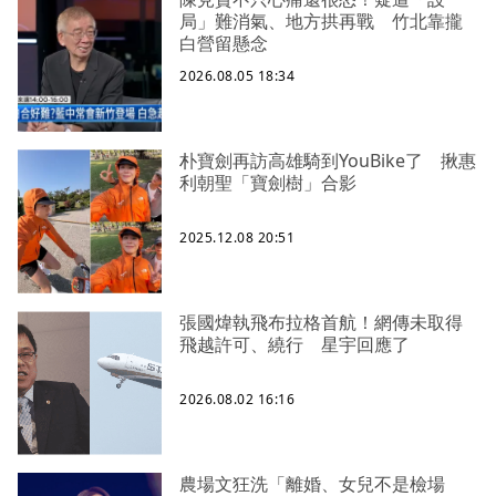
局」難消氣、地方拱再戰 竹北靠攏
白營留懸念
2026.08.05 18:34
朴寶劍再訪高雄騎到YouBike了 揪惠
利朝聖「寶劍樹」合影
2025.12.08 20:51
張國煒執飛布拉格首航！網傳未取得
飛越許可、繞行 星宇回應了
2026.08.02 16:16
農場文狂洗「離婚、女兒不是檢場