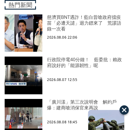
熱門新聞
慈濟買BNT遇詐！藍白昔嗆政府擋疫
苗「必遭天譴」迴力鏢來了 荒謬語
錄一次看
2026.08.06 22:06
行政院停電40分鐘！ 藍委批：賴政
府說好的「能源韌性」呢
2026.08.07 12:55
「廣川漾」第三次說明會 解約戶
爆：建商嗆消保官來再說
2026.08.08 18:45