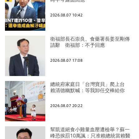
2026.08.07 10:42
衛福部長石崇良、食藥署長姜至剛傳
請辭 衛福部：不予回應
2026.08.07 17:08
總統府家庭日「台灣寶貝」爬上台
賴清德幽默喊：等我卸任交棒給你
2026.08.07 20:22
幫凱道絕食小雞量血壓遭檢舉？蘇一
峰恐挨罰10萬諷：只准賴總統當賴醫