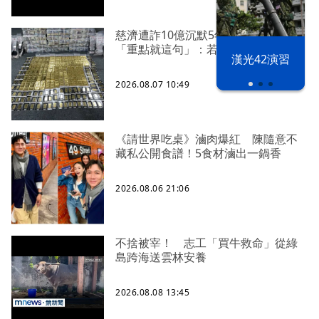
慈濟遭詐10億沉默5年 四叉貓看聲明
「重點就這句」：若判有罪錢還我
漢光42演習
2026.08.07 10:49
《請世界吃桌》滷肉爆紅 陳隨意不
藏私公開食譜！5食材滷出一鍋香
2026.08.06 21:06
不捨被宰！ 志工「買牛救命」從綠
島跨海送雲林安養
2026.08.08 13:45