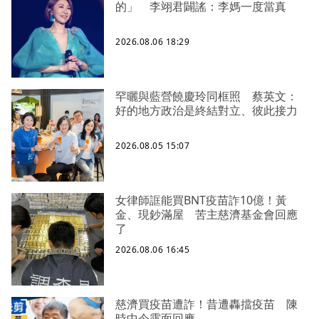
的」 李翊君闢謠：李媽一度當真
2026.08.06 18:29
罕曬與藍營饒慶玲同框照 蔡英文：
好的地方政治是終結對立、彼此接力
2026.08.05 15:07
女律師誆能買BNT疫苗詐10億！黃
金、現鈔滿屋 苦主慈濟基金會回應
了
2026.08.06 16:45
慈濟買疫苗遭詐！昔遭轟擋疫苗 陳
時中今露面回應