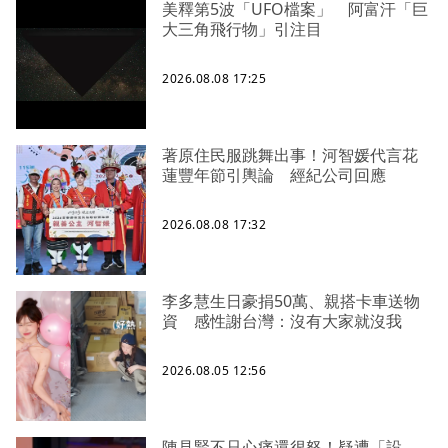
美釋第5波「UFO檔案」 阿富汗「巨
大三角飛行物」引注目
2026.08.08 17:25
著原住民服跳舞出事！河智媛代言花
蓮豐年節引輿論 經紀公司回應
2026.08.08 17:32
李多慧生日豪捐50萬、親搭卡車送物
資 感性謝台灣：沒有大家就沒我
2026.08.05 12:56
陳見賢不只心痛還很怒！疑遭「設