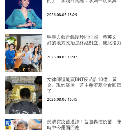
的」 李翊君闢謠：李媽一度當真
2026.08.06 18:29
罕曬與藍營饒慶玲同框照 蔡英文：
好的地方政治是終結對立、彼此接力
2026.08.05 15:07
女律師誆能買BNT疫苗詐10億！黃
金、現鈔滿屋 苦主慈濟基金會回應
了
2026.08.06 16:45
慈濟買疫苗遭詐！昔遭轟擋疫苗 陳
時中今露面回應