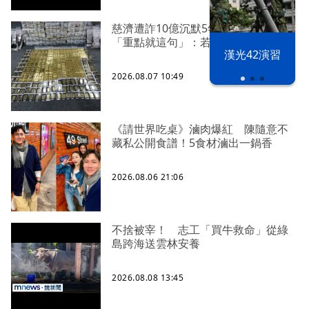
慈濟遭詐10億沉默5年 四叉貓看聲明
「重點就這句」：若判有罪錢還我
漢光42演習
2026.08.07 10:49
《請世界吃桌》滷肉爆紅 陳隨意不
藏私公開食譜！5食材滷出一鍋香
2026.08.06 21:06
不捨被宰！ 志工「買牛救命」從綠
島跨海送雲林安養
2026.08.08 13:45