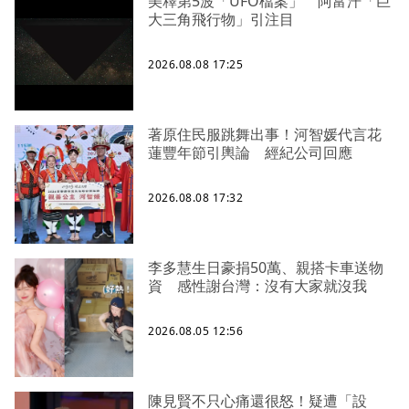
美釋第5波「UFO檔案」 阿富汗「巨
大三角飛行物」引注目
2026.08.08 17:25
著原住民服跳舞出事！河智媛代言花
蓮豐年節引輿論 經紀公司回應
2026.08.08 17:32
李多慧生日豪捐50萬、親搭卡車送物
資 感性謝台灣：沒有大家就沒我
2026.08.05 12:56
陳見賢不只心痛還很怒！疑遭「設