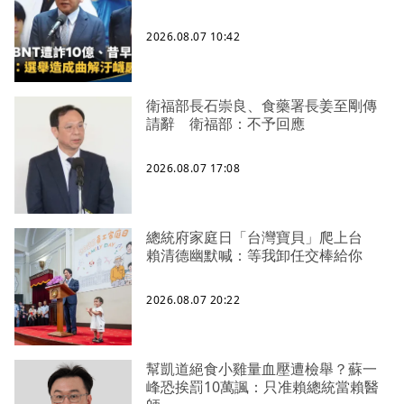
2026.08.07 10:42
衛福部長石崇良、食藥署長姜至剛傳
請辭 衛福部：不予回應
2026.08.07 17:08
總統府家庭日「台灣寶貝」爬上台
賴清德幽默喊：等我卸任交棒給你
2026.08.07 20:22
幫凱道絕食小雞量血壓遭檢舉？蘇一
峰恐挨罰10萬諷：只准賴總統當賴醫