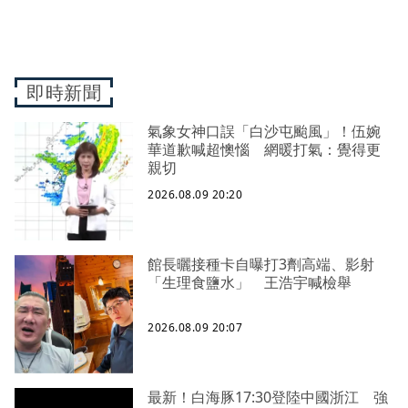
即時新聞
氣象女神口誤「白沙屯颱風」！伍婉
華道歉喊超懊惱 網暖打氣：覺得更
親切
2026.08.09 20:20
館長曬接種卡自曝打3劑高端、影射
「生理食鹽水」 王浩宇喊檢舉
2026.08.09 20:07
最新！白海豚17:30登陸中國浙江 強