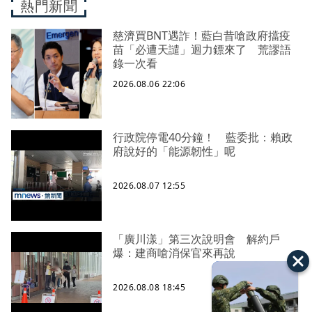
熱門新聞
慈濟買BNT遇詐！藍白昔嗆政府擋疫
苗「必遭天譴」迴力鏢來了 荒謬語
錄一次看
2026.08.06 22:06
行政院停電40分鐘！ 藍委批：賴政
府說好的「能源韌性」呢
2026.08.07 12:55
「廣川漾」第三次說明會 解約戶
爆：建商嗆消保官來再說
2026.08.08 18:45