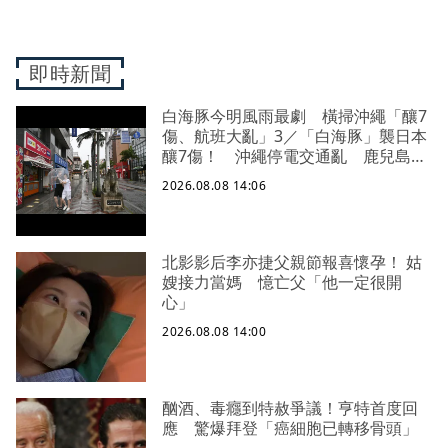
即時新聞
白海豚今明風雨最劇 橫掃沖繩「釀7
傷、航班大亂」3／「白海豚」襲日本
釀7傷！ 沖繩停電交通亂 鹿兒島建
築毀
2026.08.08 14:06
北影影后李亦捷父親節報喜懷孕！ 姑
嫂接力當媽 憶亡父「他一定很開
心」
2026.08.08 14:00
酗酒、毒癮到特赦爭議！亨特首度回
應 驚爆拜登「癌細胞已轉移骨頭」