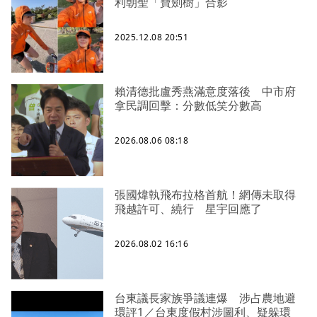
利朝聖「寶劍樹」合影
2025.12.08 20:51
賴清德批盧秀燕滿意度落後 中市府
拿民調回擊：分數低笑分數高
2026.08.06 08:18
張國煒執飛布拉格首航！網傳未取得
飛越許可、繞行 星宇回應了
2026.08.02 16:16
台東議長家族爭議連爆 涉占農地避
環評1／台東度假村涉圖利、疑躲環