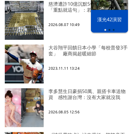
慈濟遭詐10億沉默5年 四叉貓看聲明
「重點就這句」：若判有罪錢還我
漢光42演習
2026.08.07 10:49
大谷翔平回饋日本小學「每校普發3手
套」 廠商揭超暖細節
2023.11.11 13:24
李多慧生日豪捐50萬、親搭卡車送物
資 感性謝台灣：沒有大家就沒我
2026.08.05 12:56