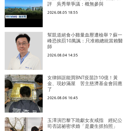
評 吳秀華爭議：概無參與
2026.08.05 18:55
幫凱道絕食小雞量血壓遭檢舉？蘇一
峰恐挨罰10萬諷：只准賴總統當賴醫
師
2026.08.04 14:35
女律師誆能買BNT疫苗詐10億！黃
金、現鈔滿屋 苦主慈濟基金會回應
了
2026.08.06 16:45
玉澤演巴黎下跪獻女友戒指 經紀公
司否認祕密求婚「是慶生抓拍照」