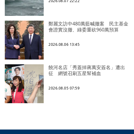
2026.08.07 22:22
鄭麗文訪中480萬藍喊撤案 民主基金
會證實沒撤、綠委重砍960萬預算
2026.08.06 13:45
饒河名店「秀蓋掉蔣萬安簽名」遭出
征 網號召刷五星幫補血
2026.08.05 07:59