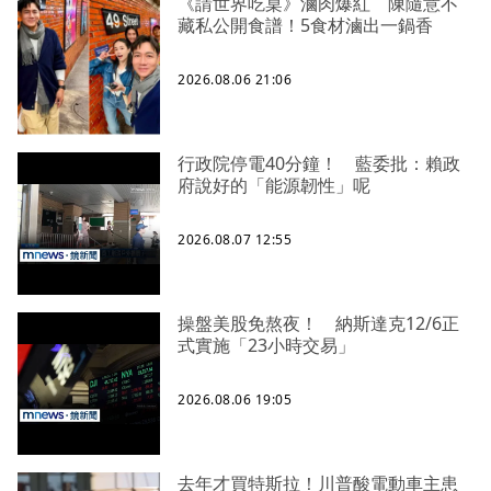
《請世界吃桌》滷肉爆紅 陳隨意不
藏私公開食譜！5食材滷出一鍋香
2026.08.06 21:06
行政院停電40分鐘！ 藍委批：賴政
府說好的「能源韌性」呢
2026.08.07 12:55
操盤美股免熬夜！ 納斯達克12/6正
式實施「23小時交易」
2026.08.06 19:05
去年才買特斯拉！川普酸電動車主患