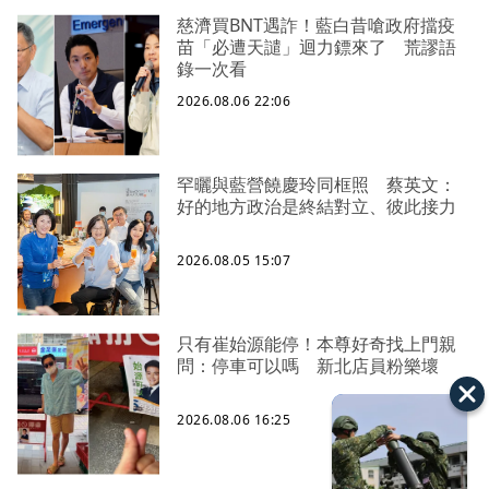
慈濟買BNT遇詐！藍白昔嗆政府擋疫
苗「必遭天譴」迴力鏢來了 荒謬語
錄一次看
2026.08.06 22:06
罕曬與藍營饒慶玲同框照 蔡英文：
好的地方政治是終結對立、彼此接力
2026.08.05 15:07
只有崔始源能停！本尊好奇找上門親
問：停車可以嗎 新北店員粉樂壞
2026.08.06 16:25