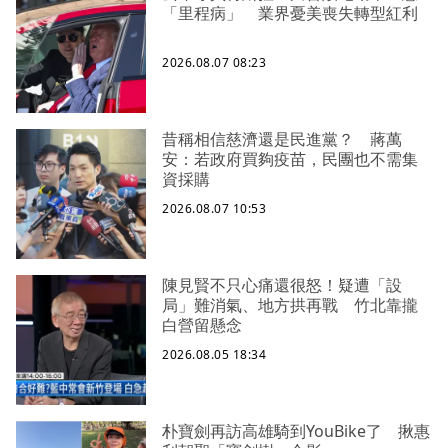
「里程病」 業界憂美喪失轉型紅利
2026.08.07 08:23
昔稱相信慈濟還是民進黨？ 蔣萬
安：若政府買夠疫苗，民團也不需集
資採購
2026.08.07 10:53
陳見賢不只心痛還很怒！疑遭「設
局」難消氣、地方拱再戰 竹北靠攏
白營留懸念
2026.08.05 18:34
朴寶劍再訪高雄騎到YouBike了 揪惠