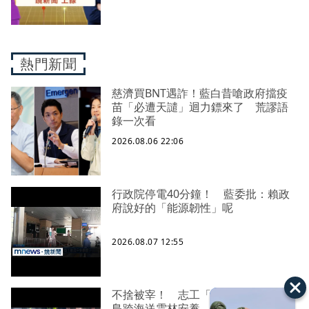
熱門新聞
慈濟買BNT遇詐！藍白昔嗆政府擋疫
苗「必遭天譴」迴力鏢來了 荒謬語
錄一次看
2026.08.06 22:06
行政院停電40分鐘！ 藍委批：賴政
府說好的「能源韌性」呢
2026.08.07 12:55
不捨被宰！ 志工「買牛救命」從綠
島跨海送雲林安養