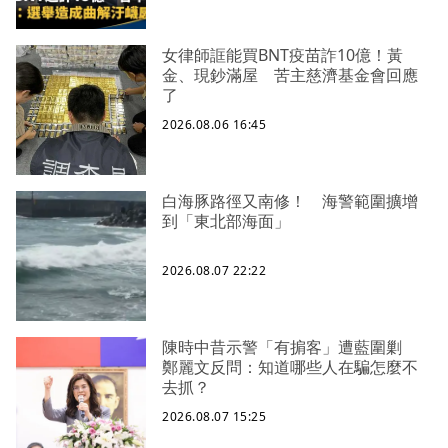
女律師誆能買BNT疫苗詐10億！黃
金、現鈔滿屋 苦主慈濟基金會回應
了
2026.08.06 16:45
白海豚路徑又南修！ 海警範圍擴增
到「東北部海面」
2026.08.07 22:22
陳時中昔示警「有掮客」遭藍圍剿
鄭麗文反問：知道哪些人在騙怎麼不
去抓？
2026.08.07 15:25