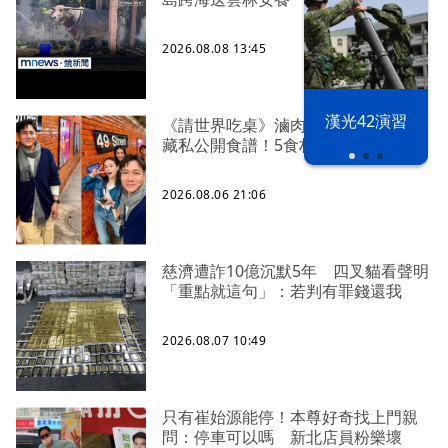
2026.08.08 13:45
漢光42演習
《請世界吃桌》滷肉爆紅 陳隨意不
藏私公開食譜！5食材滷出一鍋香
2026.08.06 21:06
慈濟遭詐10億沉默5年 四叉貓看聲明
「重點就這句」：若判有罪錢還我
2026.08.07 10:49
只有崔始源能停！本尊好奇找上門親
問：停車可以嗎 新北店員粉樂壞