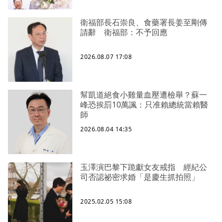
衛福部長石崇良、食藥署長姜至剛傳
請辭 衛福部：不予回應
2026.08.07 17:08
幫凱道絕食小雞量血壓遭檢舉？蘇一
峰恐挨罰10萬諷：只准賴總統當賴醫
師
2026.08.04 14:35
玉澤演巴黎下跪獻女友戒指 經紀公
司否認祕密求婚「是慶生抓拍照」
2025.02.05 15:08