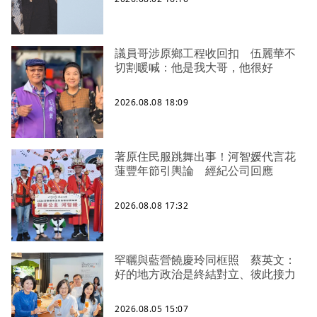
議員哥涉原鄉工程收回扣 伍麗華不
切割暖喊：他是我大哥，他很好
2026.08.08 18:09
著原住民服跳舞出事！河智媛代言花
蓮豐年節引輿論 經紀公司回應
2026.08.08 17:32
罕曬與藍營饒慶玲同框照 蔡英文：
好的地方政治是終結對立、彼此接力
2026.08.05 15:07