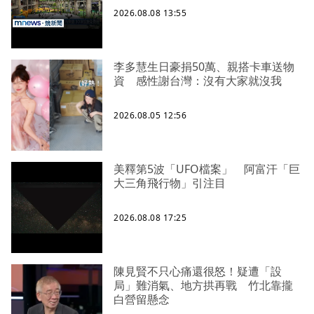
2026.08.08 13:55
李多慧生日豪捐50萬、親搭卡車送物
資 感性謝台灣：沒有大家就沒我
2026.08.05 12:56
美釋第5波「UFO檔案」 阿富汗「巨
大三角飛行物」引注目
2026.08.08 17:25
陳見賢不只心痛還很怒！疑遭「設
局」難消氣、地方拱再戰 竹北靠攏
白營留懸念