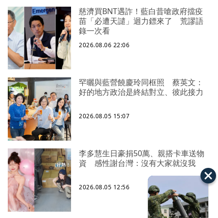
慈濟買BNT遇詐！藍白昔嗆政府擋疫
苗「必遭天譴」迴力鏢來了 荒謬語
錄一次看
2026.08.06 22:06
罕曬與藍營饒慶玲同框照 蔡英文：
好的地方政治是終結對立、彼此接力
2026.08.05 15:07
李多慧生日豪捐50萬、親搭卡車送物
資 感性謝台灣：沒有大家就沒我
2026.08.05 12:56