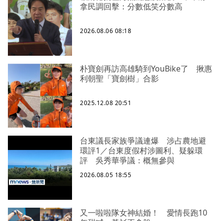
拿民調回擊：分數低笑分數高
2026.08.06 08:18
朴寶劍再訪高雄騎到YouBike了 揪惠
利朝聖「寶劍樹」合影
2025.12.08 20:51
台東議長家族爭議連爆 涉占農地避
環評1／台東度假村涉圖利、疑躲環
評 吳秀華爭議：概無參與
2026.08.05 18:55
又一啦啦隊女神結婚！ 愛情長跑10