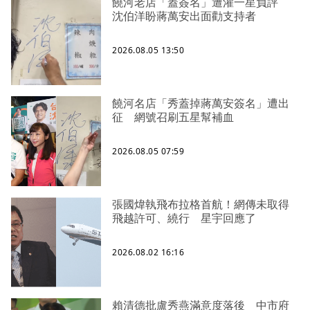
饒河老店「蓋簽名」遭灌一星負評
沈伯洋盼蔣萬安出面勸支持者
2026.08.05 13:50
饒河名店「秀蓋掉蔣萬安簽名」遭出
征 網號召刷五星幫補血
2026.08.05 07:59
張國煒執飛布拉格首航！網傳未取得
飛越許可、繞行 星宇回應了
2026.08.02 16:16
賴清德批盧秀燕滿意度落後 中市府