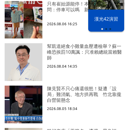
只有崔始源能停！本尊好奇找上門親
問：停車可以嗎 新北店員粉樂壞
漢光42演習
2026.08.06 16:25
幫凱道絕食小雞量血壓遭檢舉？蘇一
峰恐挨罰10萬諷：只准賴總統當賴醫
師
2026.08.04 14:35
陳見賢不只心痛還很怒！疑遭「設
局」難消氣、地方拱再戰 竹北靠攏
白營留懸念
2026.08.05 18:34