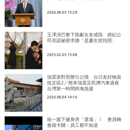
2026.08.05 15:29
玉澤演巴黎下跪獻女友戒指 經紀公
司否認祕密求婚「是慶生抓拍照」
2025.02.05 15:08
強震派對照辦引公憤 台日友好物資
抵災區2／熊本強震災民擠汽車過夜
台灣第一時間跨海急援
2026.08.04 19:16
統一旗下健身房「退場」！ 會員轉
會籍卡關：員工都不知道