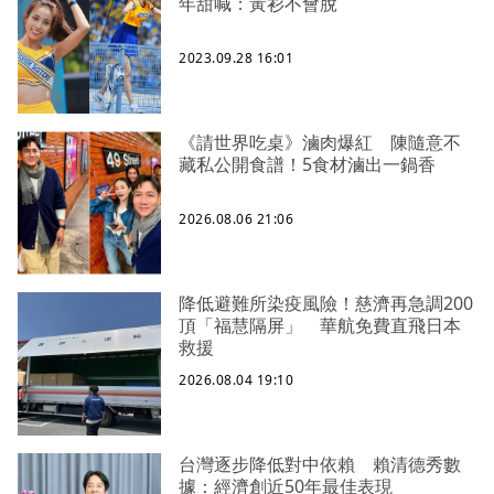
年甜喊：黃衫不會脫
2023.09.28 16:01
《請世界吃桌》滷肉爆紅 陳隨意不
藏私公開食譜！5食材滷出一鍋香
2026.08.06 21:06
降低避難所染疫風險！慈濟再急調200
頂「福慧隔屏」 華航免費直飛日本
救援
2026.08.04 19:10
台灣逐步降低對中依賴 賴清德秀數
據：經濟創近50年最佳表現