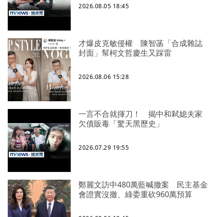
2026.08.05 18:45
才爆皮克敏侵權 陳智菡「合成雜誌
封面」幫柯文哲慶生又踩雷
2026.08.06 15:28
一言不合就揮刀！ 揭中和弒媳夫家
欠債販毒「驚天黑歷史」
2026.07.29 19:55
鄭麗文訪中480萬藍喊撤案 民主基金
會證實沒撤、綠委重砍960萬預算