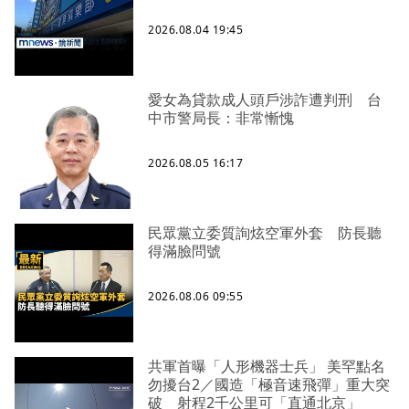
2026.08.04 19:45
愛女為貸款成人頭戶涉詐遭判刑 台
中市警局長：非常慚愧
2026.08.05 16:17
民眾黨立委質詢炫空軍外套 防長聽
得滿臉問號
2026.08.06 09:55
共軍首曝「人形機器士兵」 美罕點名
勿擾台2／國造「極音速飛彈」重大突
破 射程2千公里可「直通北京」