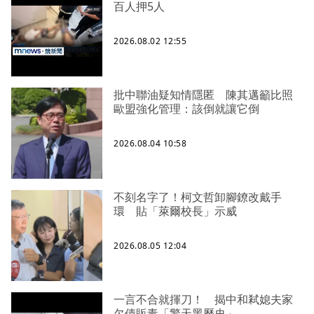
百人押5人
2026.08.02 12:55
批中聯油疑知情隱匿 陳其邁籲比照
歐盟強化管理：該倒就讓它倒
2026.08.04 10:58
不刻名字了！柯文哲卸腳鐐改戴手
環 貼「萊爾校長」示威
2026.08.05 12:04
一言不合就揮刀！ 揭中和弒媳夫家
欠債販毒「驚天黑歷史」