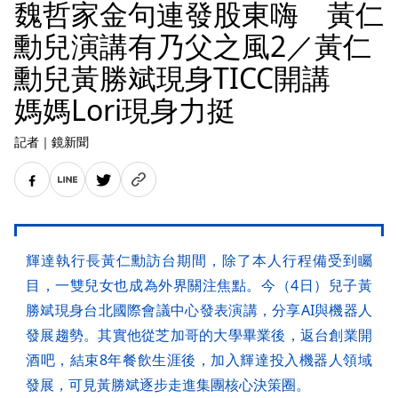
魏哲家金句連發股東嗨 黃仁
勳兒演講有乃父之風2／黃仁
勳兒黃勝斌現身TICC開講
媽媽Lori現身力挺
記者
｜
鏡新聞
輝達執行長黃仁勳訪台期間，除了本人行程備受到矚
目，一雙兒女也成為外界關注焦點。今（4日）兒子黃
勝斌現身台北國際會議中心發表演講，分享AI與機器人
發展趨勢。其實他從芝加哥的大學畢業後，返台創業開
酒吧，結束8年餐飲生涯後，加入輝達投入機器人領域
發展，可見黃勝斌逐步走進集團核心決策圈。