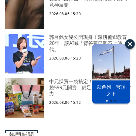
竟神展開
2026.08.06 15:20
郭台銘女兒公開現身！深耕偏鄉教育
20年 談AI喊「背答案已跟不上時
代」
2026.08.06 15:20
中元採買一袋搞定！萊爾富限量普渡
以色列 穹頂
袋599元開賣 備足12款商品祭祀超省
力
之下
2026.08.06 15:12
熱門新聞