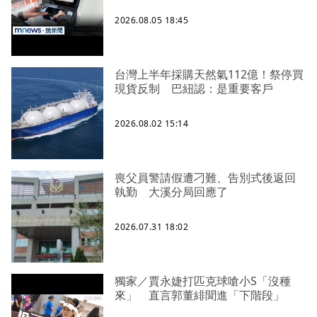
2026.08.05 18:45
台灣上半年採購天然氣112億！祭停買
現貨反制 巴紐認：是重要客戶
2026.08.02 15:14
喪父員警請假遭刁難、告別式後返回
執勤 大溪分局回應了
2026.07.31 18:02
獨家／賈永婕打匹克球嗆小S「沒種
來」 直言郭董緋聞進「下階段」