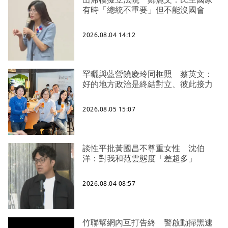
有時「總統不重要」但不能沒國會
2026.08.04 14:12
罕曬與藍營饒慶玲同框照 蔡英文：
好的地方政治是終結對立、彼此接力
2026.08.05 15:07
談性平批黃國昌不尊重女性 沈伯
洋：對我和范雲態度「差超多」
2026.08.04 08:57
竹聯幫網內互打告終 警啟動掃黑逮