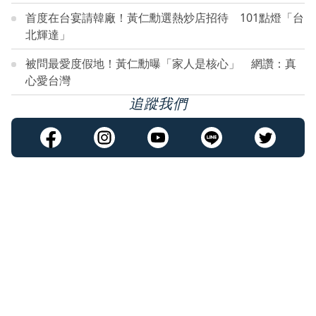
首度在台宴請韓廠！黃仁勳選熱炒店招待 101點燈「台
北輝達」
被問最愛度假地！黃仁勳曝「家人是核心」 網讚：真
心愛台灣
追蹤我們