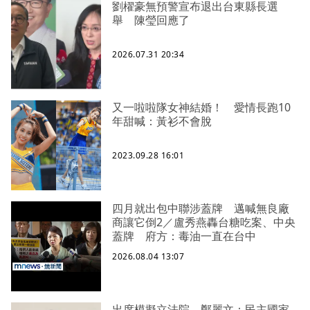
劉櫂豪無預警宣布退出台東縣長選
舉 陳瑩回應了
2026.07.31 20:34
又一啦啦隊女神結婚！ 愛情長跑10
年甜喊：黃衫不會脫
2023.09.28 16:01
四月就出包中聯涉蓋牌 邁喊無良廠
商讓它倒2／盧秀燕轟台糖吃案、中央
蓋牌 府方：毒油一直在台中
2026.08.04 13:07
出席模擬立法院 鄭麗文：民主國家