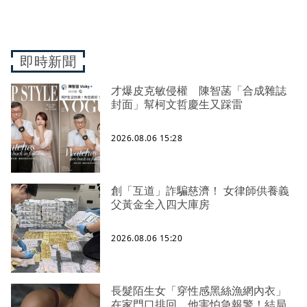
即時新聞
才爆皮克敏侵權 陳智菡「合成雜誌
封面」幫柯文哲慶生又踩雷
2026.08.06 15:28
創「互道」詐騙慈濟！ 女律師供養義
父黃金全入四大庫房
2026.08.06 15:20
長髮陌生女「穿性感黑絲漁網內衣」
在家門口排回 他害怕急報警！結局