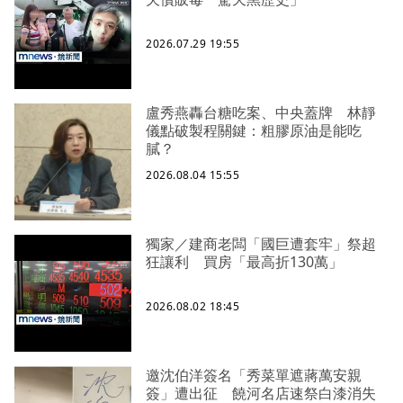
2026.07.29 19:55
盧秀燕轟台糖吃案、中央蓋牌 林靜
儀點破製程關鍵：粗膠原油是能吃
膩？
2026.08.04 15:55
獨家／建商老闆「國巨遭套牢」祭超
狂讓利 買房「最高折130萬」
2026.08.02 18:45
邀沈伯洋簽名「秀菜單遮蔣萬安親
簽」遭出征 饒河名店速祭白漆消失