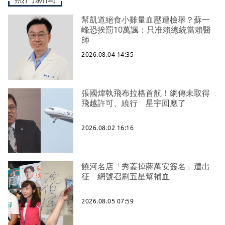
幫凱道絕食小雞量血壓遭檢舉？蘇一
峰恐挨罰10萬諷：只准賴總統當賴醫
師
2026.08.04 14:35
張國煒執飛布拉格首航！網傳未取得
飛越許可、繞行 星宇回應了
2026.08.02 16:16
饒河名店「秀蓋掉蔣萬安簽名」遭出
征 網號召刷五星幫補血
2026.08.05 07:59