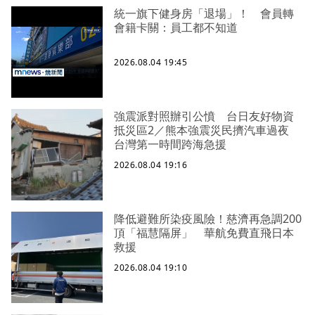
統一旗下健身房「退場」！ 會員轉
會籍卡關：員工都不知道
2026.08.04 19:45
強震派對照辦引公憤 台日友好物資
抵災區2／熊本強震災民擠汽車過夜
台灣第一時間跨海急援
2026.08.04 19:16
降低避難所染疫風險！慈濟再急調200
頂「福慧隔屏」 華航免費直飛日本
救援
2026.08.04 19:10