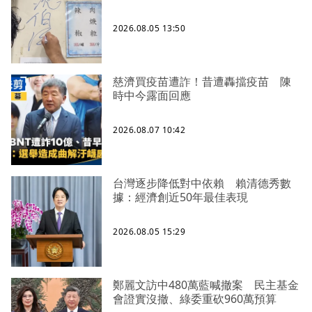
2026.08.05 13:50
慈濟買疫苗遭詐！昔遭轟擋疫苗 陳
時中今露面回應
2026.08.07 10:42
台灣逐步降低對中依賴 賴清德秀數
據：經濟創近50年最佳表現
2026.08.05 15:29
鄭麗文訪中480萬藍喊撤案 民主基金
會證實沒撤、綠委重砍960萬預算