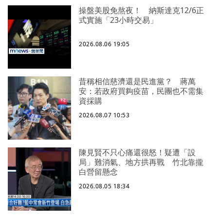
操盤美股免熬夜！ 納斯達克12/6正
式實施「23小時交易」
2026.08.06 19:05
昔稱相信慈濟還是民進黨？ 蔣萬
安：若政府買夠疫苗，民團也不需集
資採購
2026.08.07 10:53
陳見賢不只心痛還很怒！疑遭「設
局」難消氣、地方拱再戰 竹北靠攏
白營留懸念
2026.08.05 18:34