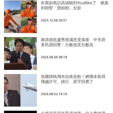
朴寶劍再訪高雄騎到YouBike了 揪惠
利朝聖「寶劍樹」合影
2025.12.08 20:51
賴清德批盧秀燕滿意度落後 中市府
拿民調回擊：分數低笑分數高
2026.08.06 08:18
張國煒執飛布拉格首航！網傳未取得
飛越許可、繞行 星宇回應了
2026.08.02 16:16