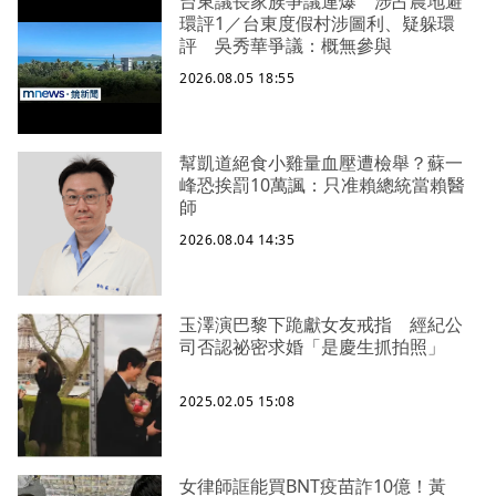
台東議長家族爭議連爆 涉占農地避
環評1／台東度假村涉圖利、疑躲環
評 吳秀華爭議：概無參與
2026.08.05 18:55
幫凱道絕食小雞量血壓遭檢舉？蘇一
峰恐挨罰10萬諷：只准賴總統當賴醫
師
2026.08.04 14:35
玉澤演巴黎下跪獻女友戒指 經紀公
司否認祕密求婚「是慶生抓拍照」
2025.02.05 15:08
女律師誆能買BNT疫苗詐10億！黃