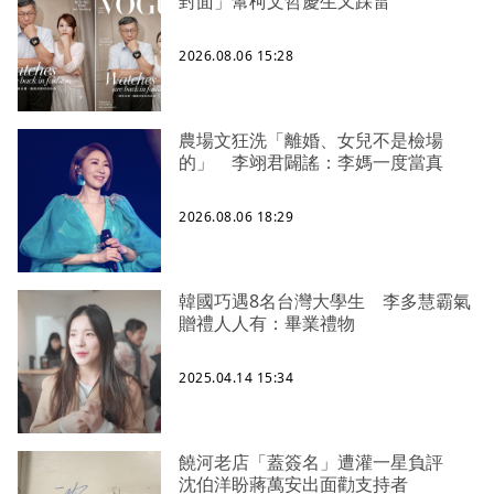
封面」幫柯文哲慶生又踩雷
2026.08.06 15:28
農場文狂洗「離婚、女兒不是檢場
的」 李翊君闢謠：李媽一度當真
2026.08.06 18:29
韓國巧遇8名台灣大學生 李多慧霸氣
贈禮人人有：畢業禮物
2025.04.14 15:34
饒河老店「蓋簽名」遭灌一星負評
沈伯洋盼蔣萬安出面勸支持者