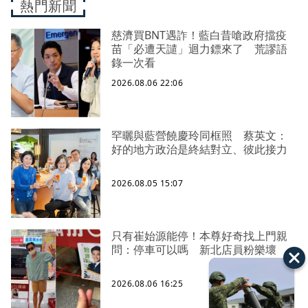
熱門新聞
慈濟買BNT遇詐！藍白昔嗆政府擋疫
苗「必遭天譴」迴力鏢來了 荒謬語
錄一次看
2026.08.06 22:06
罕曬與藍營饒慶玲同框照 蔡英文：
好的地方政治是終結對立、彼此接力
2026.08.05 15:07
只有崔始源能停！本尊好奇找上門親
問：停車可以嗎 新北店員粉樂壞
2026.08.06 16:25