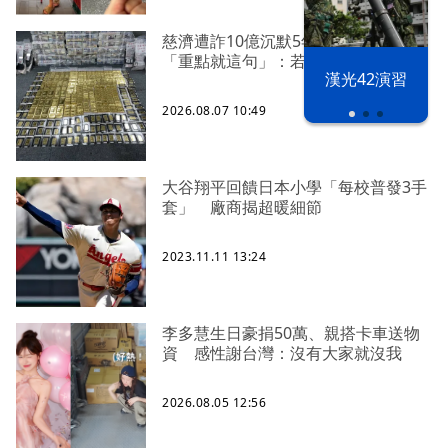
慈濟遭詐10億沉默5年 四叉貓看聲明
「重點就這句」：若判有罪錢還我
漢光42演習
2026.08.07 10:49
大谷翔平回饋日本小學「每校普發3手
套」 廠商揭超暖細節
2023.11.11 13:24
李多慧生日豪捐50萬、親搭卡車送物
資 感性謝台灣：沒有大家就沒我
2026.08.05 12:56