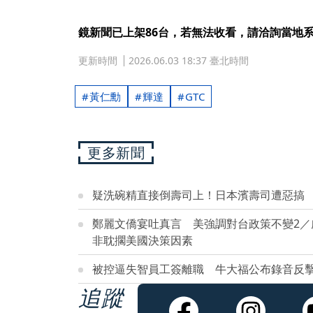
鏡新聞已上架86台，若無法收看，請洽詢當地
更新時間
2026.06.03 18:37 臺北時間
黃仁勳
輝達
GTC
更多新聞
疑洗碗精直接倒壽司上！日本濱壽司遭惡搞 
鄭麗文僑宴吐真言 美強調對台政策不變2
非耽擱美國決策因素
被控逼失智員工簽離職 牛大福公布錄音反
追蹤