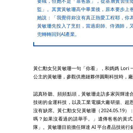
要職，但她不是「靠爸族」，從基層實習生做
監」。其實黃敏珊高中畢業後，原本要步上
她說：「我覺得妳沒有真正熱愛工程耶，你
黃敏珊先投入了烹飪，當過廚師、侍酒師，又
兜轉轉回到AI產業。
黃仁勳女兒黃敏珊一句「你看」，和媽媽 Lor
公主的黃敏珊，參觀供應鏈夥伴圓剛科技時，廠
認真聆聽、頻頻點頭，黃敏珊走訪多家與輝達
技術的金運科技，以及工業電腦大廠研揚、超
沒有缺席。黃仁勳女兒黃敏珊（2024.05.1
嗎？如果沒看過的請舉手。」遺傳爸爸的黃式
隊」。黃敏珊目前擔任輝達 AI 平台產品技術行