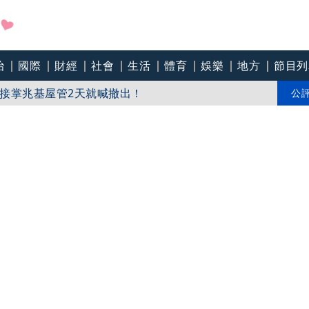
治
國際
財經
社會
生活
體育
娛樂
地方
節目列
教生持斷掃把戳女代課老師眼睛大失血近失明
接掌兆基屋管2天就喊撤出！
公
戶 政院放話：將採必要憲政作為