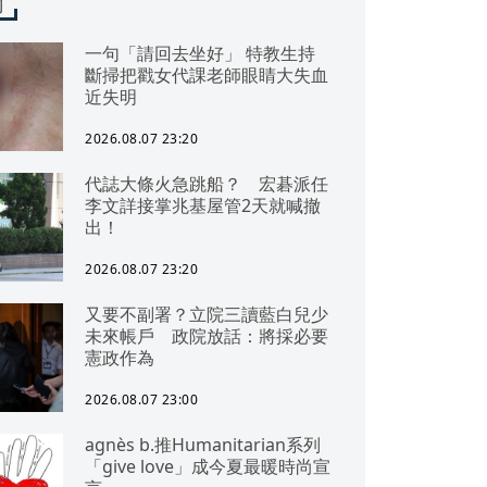
聞
一句「請回去坐好」 特教生持
斷掃把戳女代課老師眼睛大失血
近失明
2026.08.07 23:20
代誌大條火急跳船？ 宏碁派任
李文詳接掌兆基屋管2天就喊撤
出！
2026.08.07 23:20
又要不副署？立院三讀藍白兒少
未來帳戶 政院放話：將採必要
憲政作為
2026.08.07 23:00
agnès b.推Humanitarian系列
「give love」成今夏最暖時尚宣