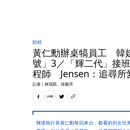
財經
黃仁勳辦桌犒員工 韓
號」3／「輝二代」接
程師 Jensen：追尋所
記者
｜
林琨凱
、徐藝芳
輝達執行長黃仁勳每回來台，都看的到女兒