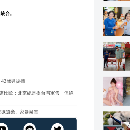
系統台。
43歲男被捕
／盧比歐：北京總是提台灣軍售 但絕
擊掀遺棄、家暴疑雲