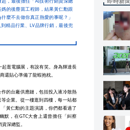
即時新
起，最後擔任「AI技術行銷資深總
爸媽的後塵當工程師，結果黃仁勳跟
為什麼不去做你真正熱愛的事呢？」
到精品行業、LV品牌行銷，最後兜
i 一起逛電腦展，有說有笑。身為輝達長
商還貼心準備了龍蝦抱枕。
合作的台廠供應鏈，包括投入液冷散熱
恩等企業。從一樓逛到四樓，每一站都
9）：「黃仁勳的主題演講，你們都看過了
幽默，在GTC大會上還曾擔任「糾察
銷資深總監。