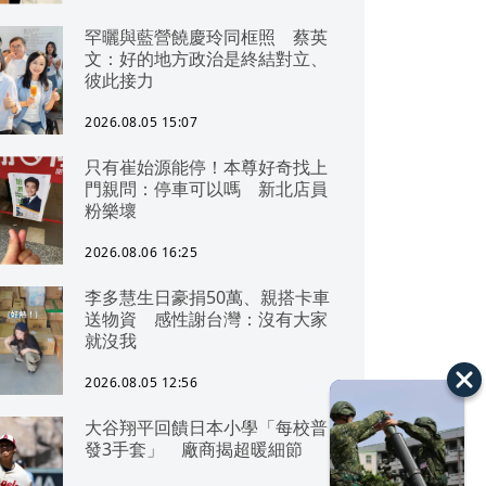
罕曬與藍營饒慶玲同框照 蔡英
文：好的地方政治是終結對立、
彼此接力
2026.08.05 15:07
只有崔始源能停！本尊好奇找上
門親問：停車可以嗎 新北店員
粉樂壞
2026.08.06 16:25
李多慧生日豪捐50萬、親搭卡車
送物資 感性謝台灣：沒有大家
就沒我
2026.08.05 12:56
大谷翔平回饋日本小學「每校普
發3手套」 廠商揭超暖細節