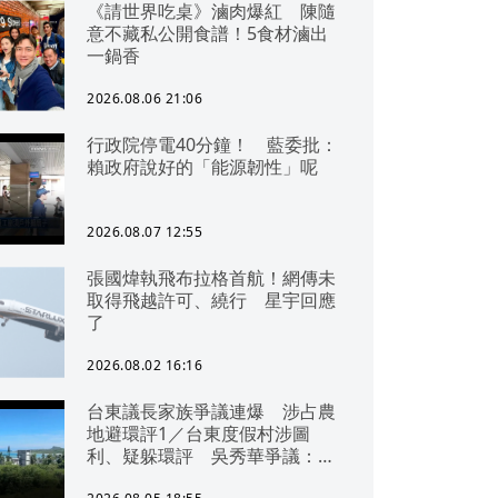
《請世界吃桌》滷肉爆紅 陳隨
意不藏私公開食譜！5食材滷出
一鍋香
2026.08.06 21:06
行政院停電40分鐘！ 藍委批：
賴政府說好的「能源韌性」呢
2026.08.07 12:55
張國煒執飛布拉格首航！網傳未
取得飛越許可、繞行 星宇回應
了
2026.08.02 16:16
台東議長家族爭議連爆 涉占農
地避環評1／台東度假村涉圖
利、疑躲環評 吳秀華爭議：概
無參與