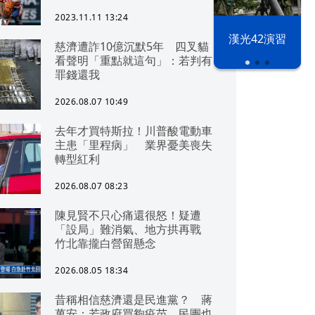
2023.11.11 13:24
漢光42演習
慈濟遭詐10億沉默5年 四叉貓
看聲明「重點就這句」：若判有
罪錢還我
2026.08.07 10:49
去年才買特斯拉！川普酸電動車
主患「里程病」 業界憂美喪失
轉型紅利
2026.08.07 08:23
陳見賢不只心痛還很怒！疑遭
「設局」難消氣、地方拱再戰
竹北靠攏白營留懸念
2026.08.05 18:34
昔稱相信慈濟還是民進黨？ 蔣
萬安：若政府買夠疫苗，民團也