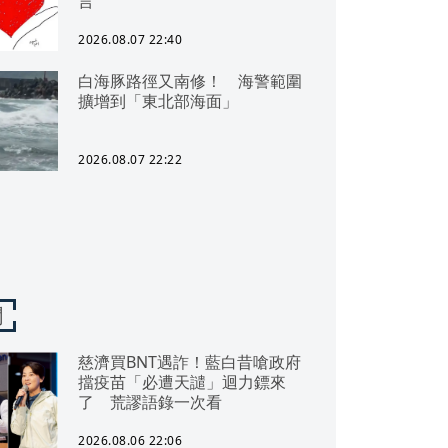
言
2026.08.07 22:40
白海豚路徑又南修！ 海警範圍
擴增到「東北部海面」
2026.08.07 22:22
聞
慈濟買BNT遇詐！藍白昔嗆政府
擋疫苗「必遭天譴」迴力鏢來
了 荒謬語錄一次看
2026.08.06 22:06