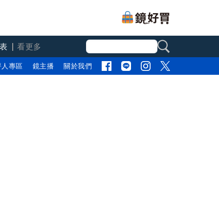
表
看更多
評人專區
鏡主播
關於我們