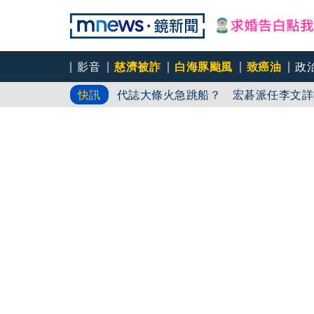
影音
慈濟被詐
白海豚颱風
致癌油
政
一句「請回去坐好」 特
代誌大條火急跳船？ 宏碁派任李文詳
快訊
又要不副署？立院三讀藍白兒少未來帳