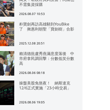
不需集資採購
2026.08.07 10:53
朴寶劍再訪高雄騎到YouBike
了 揪惠利朝聖「寶劍樹」合影
2025.12.08 20:51
賴清德批盧秀燕滿意度落後 中
市府拿民調回擊：分數低笑分數
高
2026.08.06 08:18
操盤美股免熬夜！ 納斯達克
12/6正式實施「23小時交易」
2026.08.06 19:05