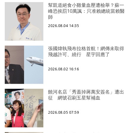
幫凱道絕食小雞量血壓遭檢舉？蘇一
峰恐挨罰10萬諷：只准賴總統當賴醫
師
2026.08.04 14:35
張國煒執飛布拉格首航！網傳未取得
飛越許可、繞行 星宇回應了
2026.08.02 16:16
饒河名店「秀蓋掉蔣萬安簽名」遭出
征 網號召刷五星幫補血
2026.08.05 07:59