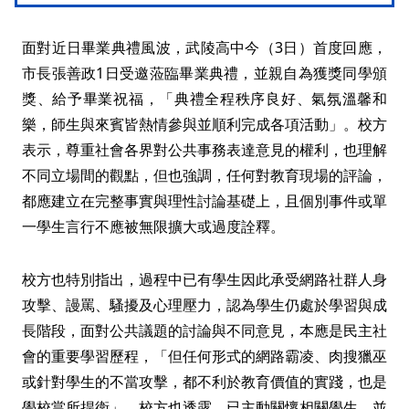
面對近日畢業典禮風波，武陵高中今（3日）首度回應，
市長張善政1日受邀蒞臨畢業典禮，並親自為獲獎同學頒
獎、給予畢業祝福，「典禮全程秩序良好、氣氛溫馨和
樂，師生與來賓皆熱情參與並順利完成各項活動」。校方
表示，尊重社會各界對公共事務表達意見的權利，也理解
不同立場間的觀點，但也強調，任何對教育現場的評論，
都應建立在完整事實與理性討論基礎上，且個別事件或單
一學生言行不應被無限擴大或過度詮釋。
校方也特別指出，過程中已有學生因此承受網路社群人身
攻擊、謾罵、騷擾及心理壓力，認為學生仍處於學習與成
長階段，面對公共議題的討論與不同意見，本應是民主社
會的重要學習歷程，「但任何形式的網路霸凌、肉搜獵巫
或針對學生的不當攻擊，都不利於教育價值的實踐，也是
學校當所捍衛」。校方也透露，已主動關懷相關學生，並