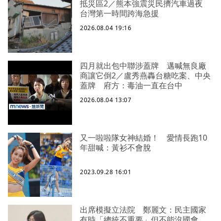
抵災區2／熊本強震災民擠汽車過夜
台灣第一時間跨海急援
2026.08.04 19:16
四月就出包中聯涉蓋牌 邁喊無良廠
商讓它倒2／盧秀燕轟台糖吃案、中央
蓋牌 府方：毒油一直在台中
2026.08.04 13:07
又一啦啦隊女神結婚！ 愛情長跑10
年甜喊：黃衫不會脫
2023.09.28 16:01
出席模擬立法院 鄭麗文：民主國家
有時「總統不重要」但不能沒國會