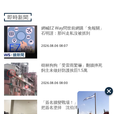
即時新聞
網喊EZ Way問世前網購「免報關」
石明謹：那叫走私沒被抓到
2026.08.06 08:07
樹林狗狗「受雷雨驚嚇」翻牆摔死
飼主未做好防護挨罰1.5萬
2026.08.06 08:00
「簽名牆變戰場！」饒河夜市小吃店
把簽名塗掉 沈伯洋：舉雙手贊成