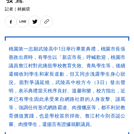
記者
｜
林婉珺
桃園第一志願武陵高中1日舉行畢業典禮，桃園市長張
善政出席時，有學生以「新店市長」呼喊歡迎，桃園市
議員詹江村對此痛批學校教育失敗、青鳥學生等，後續
還稱收到學生和家長道歉，但又同步洩露學生身心狀
況。面對爭議延燒，武陵高中校方今（3日）發出聲
明，表示典禮當天秩序良好、溫馨和樂，校方指出，近
來已有學生因此承受來自網路社群的人身攻擊、謾罵
等，強調任何形式網路霸凌、肉搜獵巫等，都不利於教
育價值實踐，也是學校當所捍衛。詹江村今則否認公
審、肉搜學生，還揚言有證據就辭議員。