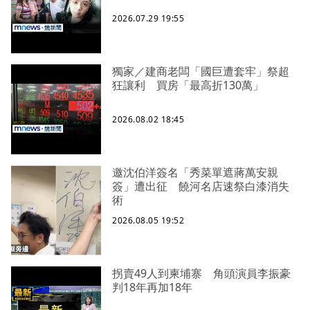
2026.07.29 19:55
獨家／建商老闆「國巨遭套牢」祭超
狂讓利 買房「最高折130萬」
2026.08.02 18:45
邀沈伯洋簽名「秀菜單遮蔣萬安親
簽」遭出征 饒河名店速祭白漆消失
術
2026.08.05 19:52
拐賣49人到柬埔寨 角頭演員李振豪
判18年再加18年