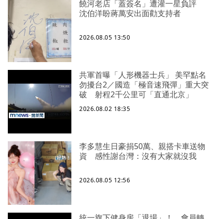
饒河老店「蓋簽名」遭灌一星負評
沈伯洋盼蔣萬安出面勸支持者
2026.08.05 13:50
共軍首曝「人形機器士兵」 美罕點名
勿擾台2／國造「極音速飛彈」重大突
破 射程2千公里可「直通北京」
2026.08.02 18:35
李多慧生日豪捐50萬、親搭卡車送物
資 感性謝台灣：沒有大家就沒我
2026.08.05 12:56
統一旗下健身房「退場」！ 會員轉