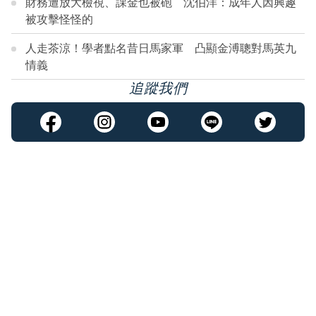
財務遭放大檢視、課金也被砲 沈伯洋：成年人因興趣
被攻擊怪怪的
人走茶涼！學者點名昔日馬家軍 凸顯金溥聰對馬英九
情義
追蹤我們