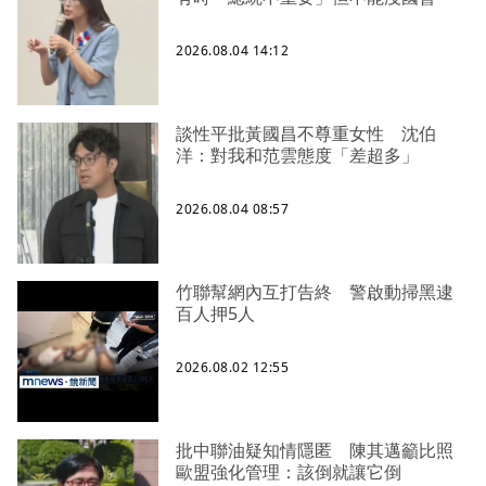
2026.08.04 14:12
談性平批黃國昌不尊重女性 沈伯
洋：對我和范雲態度「差超多」
2026.08.04 08:57
竹聯幫網內互打告終 警啟動掃黑逮
百人押5人
2026.08.02 12:55
批中聯油疑知情隱匿 陳其邁籲比照
歐盟強化管理：該倒就讓它倒