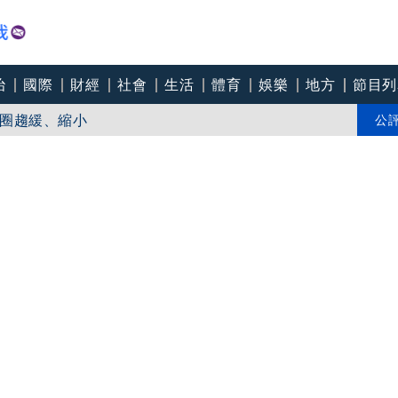
治
國際
財經
社會
生活
體育
娛樂
地方
節目列
圈趨緩、縮小
造謠、偷換概念
公
中央分隔島翻覆