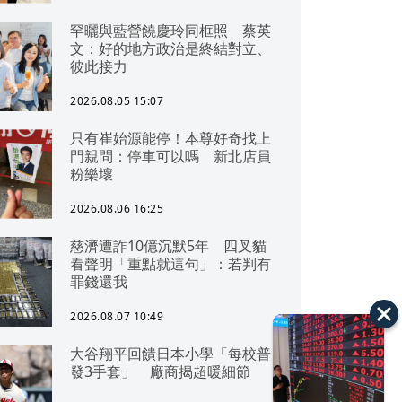
罕曬與藍營饒慶玲同框照 蔡英
文：好的地方政治是終結對立、
彼此接力
2026.08.05 15:07
只有崔始源能停！本尊好奇找上
門親問：停車可以嗎 新北店員
粉樂壞
2026.08.06 16:25
慈濟遭詐10億沉默5年 四叉貓
看聲明「重點就這句」：若判有
罪錢還我
2026.08.07 10:49
大谷翔平回饋日本小學「每校普
發3手套」 廠商揭超暖細節