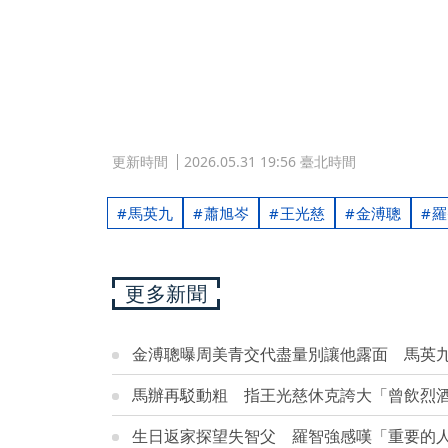
更新時間
2026.05.31 19:56 臺北時間
馬英九
蕭旭岑
王光慈
金溥聰
羅
更多新聞
金溥聰曝周美青交代盡量別讓他露面 馬英
馬辦再駁動粗 指王光慈休克誇大「曾飲烈
生日返家探望失智父 羅智強感嘆「重要的