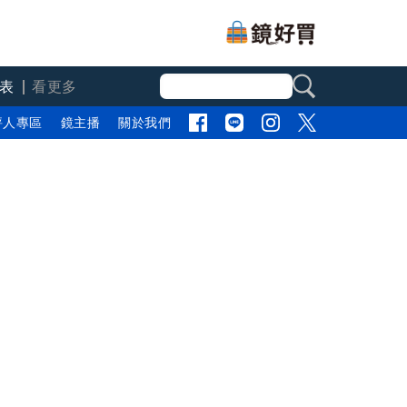
表
看更多
評人專區
鏡主播
關於我們