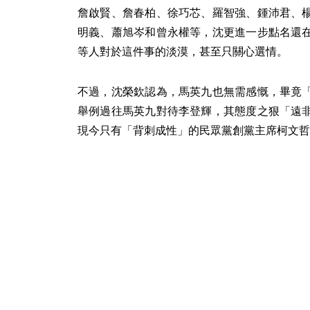
詹啟賢、詹春柏、徐巧芯、羅智強、鍾沛君、
明義、蕭旭岑和曾永權等，沈更進一步點名還
等人對於這件事的淡漠，甚至只關心選情。
不過，沈榮欽認為，馬英九也無需感慨，畢竟
舉例過往馬英九對待李登輝，其態度之狠「遠
現今只有「背刺成性」的民眾黨創黨主席柯文哲