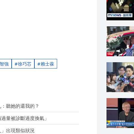
智強
徐巧芯
賴士葆
九：聽她的還我的？
酒過量被診斷過度換氣」
人」出現類似狀況