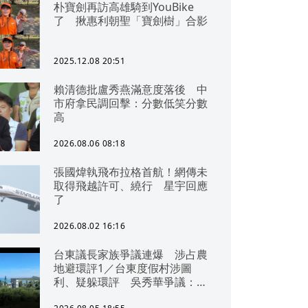
朴寶劍再訪高雄騎到YouBike
了 揪惠利朝聖「寶劍樹」合影
2025.12.08 20:51
賴清德批盧秀燕滿意度落後 中
市府拿民調回擊：分數低笑分數
高
2026.08.06 08:18
張國煒執飛布拉格首航！網傳未
取得飛越許可、繞行 星宇回應
了
2026.08.02 16:16
台東議長家族爭議連爆 涉占農
地避環評1／台東度假村涉圖
利、疑躲環評 吳秀華爭議：概
無參與