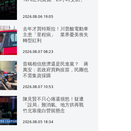
2026.08.06 19:05
去年才買特斯拉！川普酸電動車
主患「里程病」 業界憂美喪失
轉型紅利
2026.08.07 08:23
昔稱相信慈濟還是民進黨？ 蔣
萬安：若政府買夠疫苗，民團也
不需集資採購
2026.08.07 10:53
陳見賢不只心痛還很怒！疑遭
「設局」難消氣、地方拱再戰
竹北靠攏白營留懸念
2026.08.05 18:34