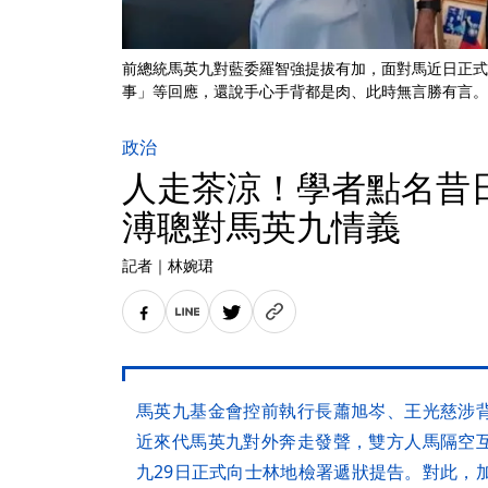
前總統馬英九對藍委羅智強提拔有加，面對馬近日正式
事」等回應，還說手心手背都是肉、此時無言勝有言。
政治
人走茶涼！學者點名昔
溥聰對馬英九情義
記者
｜
林婉珺
馬英九基金會控前執行長蕭旭岑、王光慈涉
近來代馬英九對外奔走發聲，雙方人馬隔空
九29日正式向士林地檢署遞狀提告。對此，