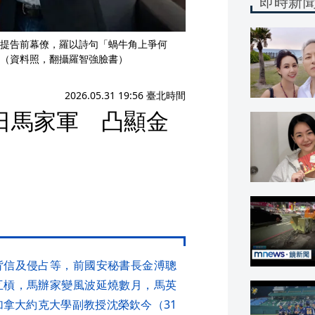
即時新
提告前幕僚，羅以詩句「蝸牛角上爭何
（資料照，翻攝羅智強臉書）
2026.05.31 19:56 臺北時間
日馬家軍 凸顯金
背信及侵占等，前國安秘書長金溥聰
互槓，馬辦家變風波延燒數月，馬英
加拿大約克大學副教授沈榮欽今（31