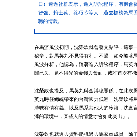
日）透過社群表示，進入訴訟程序，有機會
智強、賴士葆、徐巧芯等人，過去標榜為馬
聰的情義。
在馬辦風波初期，沈榮欽就曾發文點評，這事
秘辛，對馬英九不見得有利。不過，如今隨著
風波分析，他認為，隨著進入訴訟程序，馬英
聞已久、見不得光的金錢與會面，或許首次有機
沈榮欽也提及，馬英九與金溥聰關係，在此次
英九時任總統帶來的台灣國力低潮，沈榮欽將
溥聰有情有義、以及馬系其他人的冷淡，沈直
涼的環境中，某些人的情意才會如此突出」。
沈榮欽也就過去資料爬梳過去馬家軍成員，除