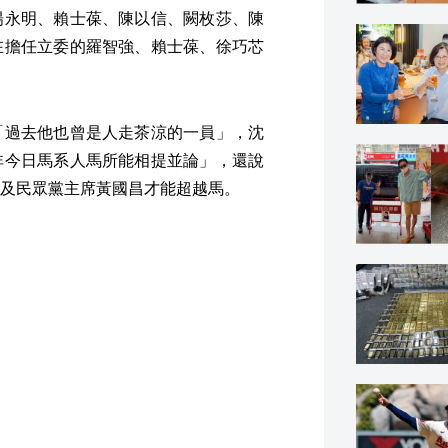
楊永明、賴士葆、陳以信、闕枚莎、陳
在擔任立委的羅智強、賴士葆、徐巧芯
「過去他也曾是人走茶涼的一員」，沈
非今日馬系人馬所能相提並論」，還說
及民眾黨主席黃國昌才能超越馬。