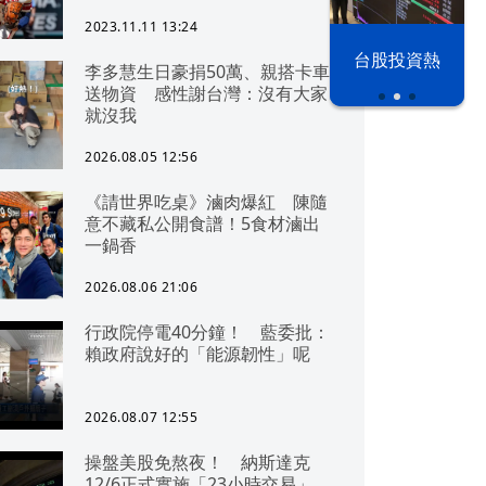
2023.11.11 13:24
漢光42演習
台股投資熱
李多慧生日豪捐50萬、親搭卡車
送物資 感性謝台灣：沒有大家
就沒我
2026.08.05 12:56
《請世界吃桌》滷肉爆紅 陳隨
意不藏私公開食譜！5食材滷出
一鍋香
2026.08.06 21:06
行政院停電40分鐘！ 藍委批：
賴政府說好的「能源韌性」呢
2026.08.07 12:55
操盤美股免熬夜！ 納斯達克
12/6正式實施「23小時交易」