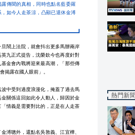
揭露傳聞的真相，同時也點名藍委羅
系，如今人走茶涼，凸顯已退休金溥
一旦鬧上法院，就會抖出更多馬辦兩岸
馬英九正式提告，沈榮欽今也再度針對
九基金會內戰將迎來最高潮，「那些傳
會揭露在國人眼前」。
風波中受到過度浪漫化，掩蓋了過去馬
熱門新
馬金關係這回如此令人動人，歸因於金
言「情義是需要對比的，正是在人走茶
了金溥聰外，還點名吳敦義、江宜樺、