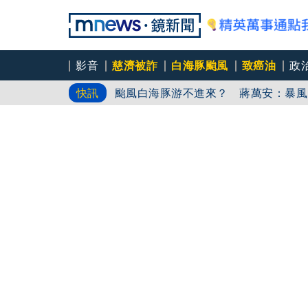
影音
慈濟被詐
白海豚颱風
致癌油
政
颱風白海豚游不進來？ 蔣萬安：暴風
快訊
蔣萬安挨批顛倒黑白 沈伯洋：他選擇
台74轎跑超車失控自撞護欄 又衝撞