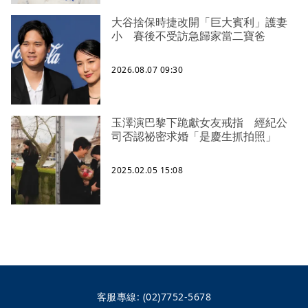
大谷捨保時捷改開「巨大賓利」護妻
小 賽後不受訪急歸家當二寶爸
2026.08.07 09:30
玉澤演巴黎下跪獻女友戒指 經紀公
司否認祕密求婚「是慶生抓拍照」
2025.02.05 15:08
客服專線:
(02)7752-5678