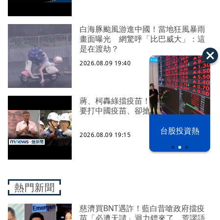
白海豚颱風游進中國！當地狂風暴雨
畫面曝光 網驚呼「比巴威大」：這
是在渡劫？
2026.08.09 19:40
蔣、柯轟綠擋疫苗！ 醫師酸：嘴喊
要打中國疫苗、卻搶打AZ
漢光42演習
台股投資熱
2026.08.09 19:15
熱門新聞
慈濟買BNT遇詐！藍白昔嗆政府擋疫
苗「必遭天譴」迴力鏢來了 荒謬語