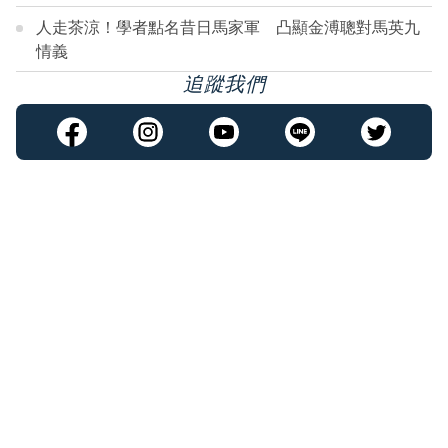
人走茶涼！學者點名昔日馬家軍 凸顯金溥聰對馬英九
情義
追蹤我們