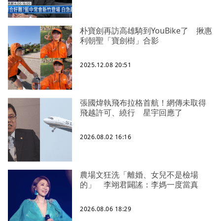
朴寶劍再訪高雄騎到YouBike了 揪惠
利朝聖「寶劍樹」合影
2025.12.08 20:51
張國煒執飛布拉格首航！網傳未取得
飛越許可、繞行 星宇回應了
2026.08.02 16:16
農場文狂洗「離婚、女兒不是檢場
的」 李翊君闢謠：李媽一度當真
2026.08.06 18:29