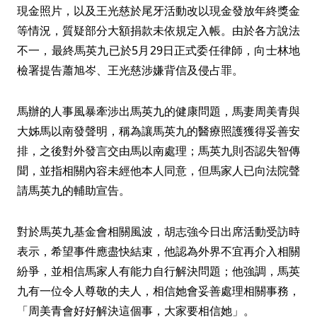
現金照片，以及王光慈於尾牙活動改以現金發放年終獎金
等情況，質疑部分大額捐款未依規定入帳。由於各方說法
不一，最終馬英九已於5月29日正式委任律師，向士林地
檢署提告蕭旭岑、王光慈涉嫌背信及侵占罪。
馬辦的人事風暴牽涉出馬英九的健康問題，馬妻周美青與
大姊馬以南發聲明，稱為讓馬英九的醫療照護獲得妥善安
排，之後對外發言交由馬以南處理；馬英九則否認失智傳
聞，並指相關內容未經他本人同意，但馬家人已向法院聲
請馬英九的輔助宣告。
對於馬英九基金會相關風波，胡志強今日出席活動受訪時
表示，希望事件應盡快結束，他認為外界不宜再介入相關
紛爭，並相信馬家人有能力自行解決問題；他強調，馬英
九有一位令人尊敬的夫人，相信她會妥善處理相關事務，
「周美青會好好解決這個事，大家要相信她」。