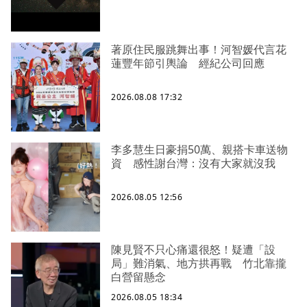
著原住民服跳舞出事！河智媛代言花
蓮豐年節引輿論 經紀公司回應
2026.08.08 17:32
李多慧生日豪捐50萬、親搭卡車送物
資 感性謝台灣：沒有大家就沒我
2026.08.05 12:56
陳見賢不只心痛還很怒！疑遭「設
局」難消氣、地方拱再戰 竹北靠攏
白營留懸念
2026.08.05 18:34