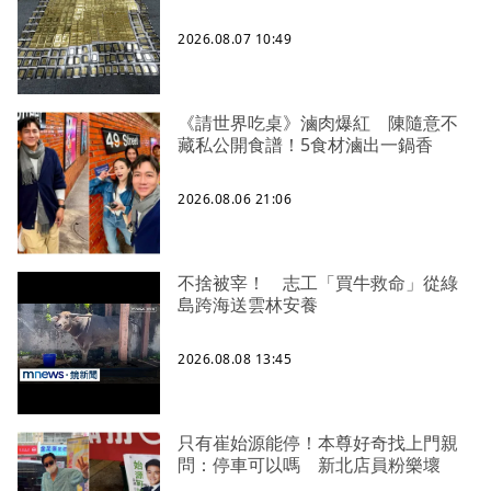
2026.08.07 10:49
《請世界吃桌》滷肉爆紅 陳隨意不
藏私公開食譜！5食材滷出一鍋香
2026.08.06 21:06
不捨被宰！ 志工「買牛救命」從綠
島跨海送雲林安養
2026.08.08 13:45
只有崔始源能停！本尊好奇找上門親
問：停車可以嗎 新北店員粉樂壞