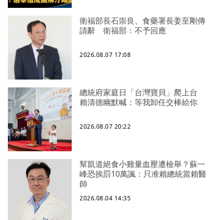
衛福部長石崇良、食藥署長姜至剛傳
請辭 衛福部：不予回應
2026.08.07 17:08
總統府家庭日「台灣寶貝」爬上台
賴清德幽默喊：等我卸任交棒給你
2026.08.07 20:22
幫凱道絕食小雞量血壓遭檢舉？蘇一
峰恐挨罰10萬諷：只准賴總統當賴醫
師
2026.08.04 14:35