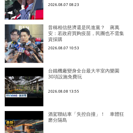
2026.08.07 08:23
昔稱相信慈濟還是民進黨？ 蔣萬
安：若政府買夠疫苗，民團也不需集
資採購
2026.08.07 10:53
台鐵機廠變身全台最大半室內樂園
30項設施免費玩
2026.08.08 13:55
酒駕聯結車「失控自撞」！ 車體狂
磨分隔島