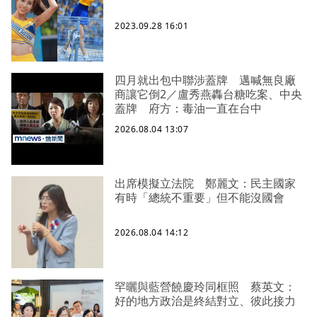
2023.09.28 16:01
四月就出包中聯涉蓋牌 邁喊無良廠
商讓它倒2／盧秀燕轟台糖吃案、中央
蓋牌 府方：毒油一直在台中
2026.08.04 13:07
出席模擬立法院 鄭麗文：民主國家
有時「總統不重要」但不能沒國會
2026.08.04 14:12
罕曬與藍營饒慶玲同框照 蔡英文：
好的地方政治是終結對立、彼此接力