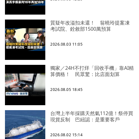
質疑年改溢扣未還！ 翁曉玲提案凍
考試院、銓敘部1500萬預算
2026.08.03 11:05
獨家／24H不打烊「回收手機」靠AI精
算價格！ 民眾驚：比店面划算
2026.08.05 18:45
台灣上半年採購天然氣112億！祭停買
現貨反制 巴紐認：是重要客戶
2026.08.02 15:14