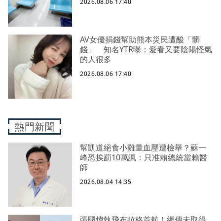
2026.08.06 17:40
AV女優捐錢幫助熊本災民遭酸「髒
錢」 知名YTR曝：愛看又要陰陽怪氣
的人很多
2026.08.06 17:40
熱門新聞
幫凱道絕食小雞量血壓遭檢舉？蘇一
峰恐挨罰10萬諷：只准賴總統當賴醫
師
2026.08.04 14:35
張國煒執飛布拉格首航！網傳未取得