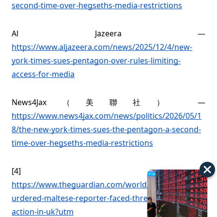
second-time-over-hegseths-media-restrictions
Al Jazeera —
https://www.aljazeera.com/news/2025/12/4/new-
york-times-sues-pentagon-over-rules-limiting-
access-for-media
News4Jax（美聯社） —
https://www.news4jax.com/news/politics/2026/05/1
8/the-new-york-times-sues-the-pentagon-a-second-
time-over-hegseths-media-restrictions
[4]
https://www.theguardian.com/world/2018/jun/01/m
urdered-maltese-reporter-faced-threat-of-libel-
action-in-uk?utm