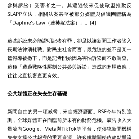
參與訴訟）受害者之一。其遭遇後來促使歐盟推動反
SLAPP立法，相關法案甚至被部分媒體與倡議團體稱為
「Daphne's Law（達芙妮法案）」。[4]
這些訴訟未必能證明記者有罪，卻足以讓新聞工作者陷入
長期法律消耗戰。對民主社會而言，最危險的並不是某一
篇報導被撤下，而是記者開始因為害怕訴訟而不敢調查。
這種「透過戰略性壓制公共參與訴訟」造成的寒蟬效應，
往往比直接審查更有效。
公共媒體正在失去生存基礎
新聞自由的另一項威脅，來自經濟層面。RSF今年特別強
調，全球媒體正在面臨前所未有的財務危機。廣告收入大
量流向Google、Meta與TikTok等平台，使傳統新聞機構
失去支撐公共報導的重要資源。許多媒體開始依賴點擊流