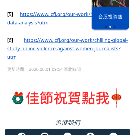
以色列 穹頂
[5]
https://www.icfj.org/our-work/maria-ressa-big-
台股投資熱
之下
data-analysis?utm
[6]
https://www.icfj.org/our-work/chilling-global-
study-online-violence-against-women-journalists?
utm
更新時間
2026.06.01 09:54 臺北時間
追蹤我們