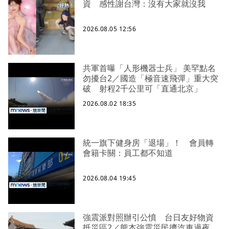
資 感性謝台灣：沒有大家就沒我
2026.08.05 12:56
共軍首曝「人形機器士兵」 美罕點名
勿擾台2／國造「極音速飛彈」重大突
破 射程2千公里可「直通北京」
2026.08.02 18:35
統一旗下健身房「退場」！ 會員轉
會籍卡關：員工都不知道
2026.08.04 19:45
強震派對照辦引公憤 台日友好物資
抵災區2／熊本強震災民擠汽車過夜