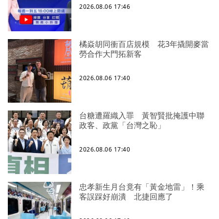
敏侵權 陳智菡幫柯文哲慶生又踩雷！
2026.08.06 17:46
生日改戴電子手環 曝柯文哲想法：
羞辱更強！
橘焱胡同衝百店規模 花3年撬開麥當
勞合作大門拓新客
2026.08.06 17:40
台糖遭羅織入罪 黃智賢批掩護中聯
政客、政黨「台灣之恥」
2026.08.06 17:40
忠孝新生月台竟有「黃金地雷」！乘
客誤踩好崩潰 北捷回應了