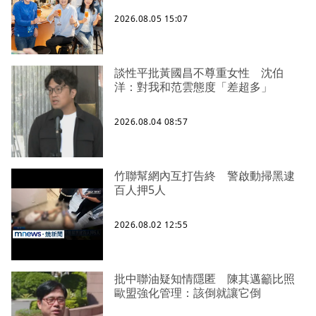
2026.08.05 15:07
談性平批黃國昌不尊重女性 沈伯
洋：對我和范雲態度「差超多」
2026.08.04 08:57
竹聯幫網內互打告終 警啟動掃黑逮
百人押5人
2026.08.02 12:55
批中聯油疑知情隱匿 陳其邁籲比照
歐盟強化管理：該倒就讓它倒